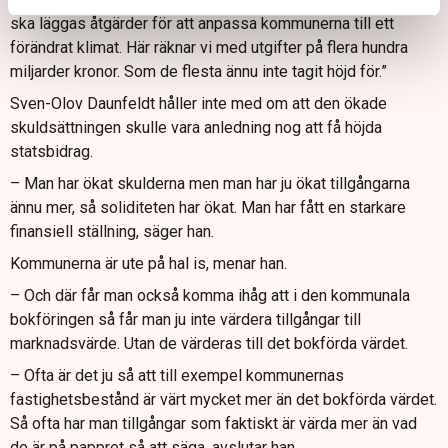
ska läggas åtgärder för att anpassa kommunerna till ett
förändrat klimat. Här räknar vi med utgifter på flera hundra
miljarder kronor. Som de flesta ännu inte tagit höjd för.”
Sven-Olov Daunfeldt håller inte med om att den ökade
skuldsättningen skulle vara anledning nog att få höjda
statsbidrag.
– Man har ökat skulderna men man har ju ökat tillgångarna
ännu mer, så soliditeten har ökat. Man har fått en starkare
finansiell ställning, säger han.
Kommunerna är ute på hal is, menar han.
– Och där får man också komma ihåg att i den kommunala
bokföringen så får man ju inte värdera tillgångar till
marknadsvärde. Utan de värderas till det bokförda värdet.
– Ofta är det ju så att till exempel kommunernas
fastighetsbestånd är värt mycket mer än det bokförda värdet.
Så ofta har man tillgångar som faktiskt är värda mer än vad
de är på pappret så att säga, avslutar han.