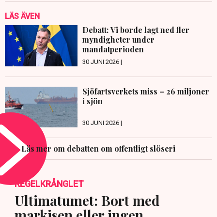
LÄS ÄVEN
Debatt: Vi borde lagt ned fler
myndigheter under
mandatperioden
30 JUNI 2026 |
Sjöfartsverkets miss – 26 miljoner
i sjön
30 JUNI 2026 |
Läs mer om debatten om offentligt slöseri
REGELKRÅNGLET
Ultimatumet: Bort med
markisen eller ingen