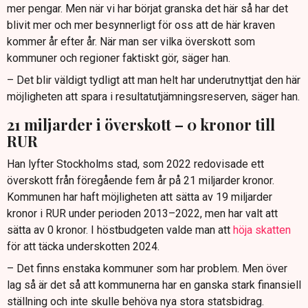
mer pengar. Men när vi har börjat granska det här så har det
blivit mer och mer besynnerligt för oss att de här kraven
kommer år efter år. När man ser vilka överskott som
kommuner och regioner faktiskt gör, säger han.
– Det blir väldigt tydligt att man helt har underutnyttjat den här
möjligheten att spara i resultatutjämningsreserven, säger han.
21 miljarder i överskott – 0 kronor till
RUR
Han lyfter Stockholms stad, som 2022 redovisade ett
överskott från föregående fem år på 21 miljarder kronor.
Kommunen har haft möjligheten att sätta av 19 miljarder
kronor i RUR under perioden 2013–2022, men har valt att
sätta av 0 kronor. I höstbudgeten valde man att
höja skatten
för att täcka underskotten 2024.
– Det finns enstaka kommuner som har problem. Men över
lag så är det så att kommunerna har en ganska stark finansiell
ställning och inte skulle behöva nya stora statsbidrag.