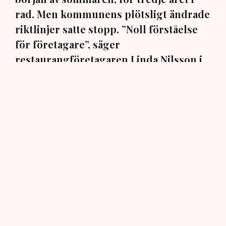
rad. Men kommunens plötsligt ändrade
riktlinjer satte stopp. ”Noll förståelse
för företagare”, säger
restaurangföretagaren Linda Nilsson i
Norrköping till TN.
En markis med fyra ben. Den har hamnat i centrum när
Norrköpings kommun ändrat sina policys för
uteserveringarna i staden. När restaurangföretagaren
Linda Nilsson i mars ansökte om att för tredje
sommaren i rad komplettera restaurangen Lindas Kula
med en uteservering, blev det stopp: Markisen måste
bort, annars inget tillstånd, trots att den har funnits på
plats i över tio år, har ett bygglov från 2015 och är
godkänd sedan 2018.
– Dessutom har jag ju haft den över uteserveringen de
två senaste somrarna, så hur kan det bli ett problem