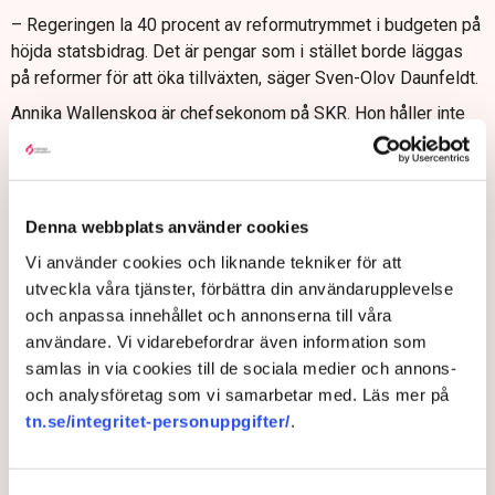
– Regeringen la 40 procent av reformutrymmet i budgeten på
höjda statsbidrag. Det är pengar som i stället borde läggas
på reformer för att öka tillväxten, säger Sven-Olov Daunfeldt.
Annika Wallenskog är chefsekonom på SKR. Hon håller inte
med om att kommunerna generellt borde sparat mer i RUR,
och att ökade statsbidrag därmed inte hade varit nödvändigt.
”Det är viktigt att notera att det är 290 olika kommuner och att
alla väljer hur de vill jobba långsiktigt med sin ekonomi.
Denna webbplats använder cookies
Resultaten skiljer sig väldigt mycket mellan kommunerna.
Vi använder cookies och liknande tekniker för att
Många små kommuner har inte haft råd att sätta av, då
utveckla våra tjänster, förbättra din användarupplevelse
balanskravsresultaten inte varit tillräckligt starka. Andra
och anpassa innehållet och annonserna till våra
kommuner har valt att inte sätta av till RUR då de har stark
användare. Vi vidarebefordrar även information som
finansiell ställning och i stället kan hänvisa till synnerliga skäl
samlas in via cookies till de sociala medier och annons-
och gå med underskott och inte behöva återställa resultatet”,
och analysföretag som vi samarbetar med. Läs mer på
skriver hon i ett mejl till TN.
tn.se/integritet-personuppgifter/
.
”Kommunerna måste också ha koll på sin
betalningsberedskap. Dvs måste ha pengar för att betala