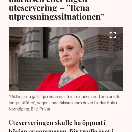
uteservering – ”Rena
utpressningssituationen”
”Riktlinjerna gäller ju redan nu så min markis med ben är inte
längre tillåten”, säger Linda Nilsson som driver Lindas Kula i
Norrköping. Bild: Privat
Uteserveringen skulle ha öppnat i
början av sommaren, för tredje året i