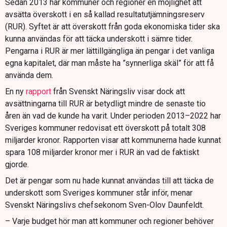
Sedan 2013 har kommuner och regioner en möjlighet att
avsätta överskott i en så kallad resultatutjämningsreserv
(RUR). Syftet är att överskott från goda ekonomiska tider ska
kunna användas för att täcka underskott i sämre tider.
Pengarna i RUR är mer lättillgängliga än pengar i det vanliga
egna kapitalet, där man måste ha ”synnerliga skäl” för att få
använda dem.
En ny
rapport
från Svenskt Näringsliv visar dock att
avsättningarna till RUR är betydligt mindre de senaste tio
åren än vad de kunde ha varit. Under perioden 2013–2022 har
Sveriges kommuner redovisat ett överskott på totalt 308
miljarder kronor. Rapporten visar att kommunerna hade kunnat
spara 108 miljarder kronor mer i RUR än vad de faktiskt
gjorde.
Det är pengar som nu hade kunnat användas till att täcka de
underskott som Sveriges kommuner står inför, menar
Svenskt Näringslivs chefsekonom Sven-Olov Daunfeldt.
– Varje budget hör man att kommuner och regioner behöver