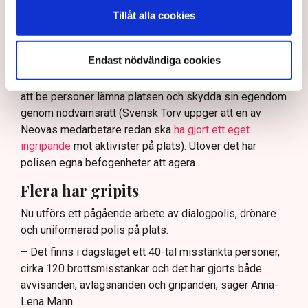
och näringsverksamhet mot den typen av störningar.
Tillåt alla cookies
Nu svarar polisen på kritiken.
Enligt Anna-Lena Mann, polisinspektör vid
Endast nödvändiga cookies
kommunikationsavdelningen i region Väst, har
verksamhetsutövaren, eller dennes ordningsvakter, rätt
att be personer lämna platsen och skydda sin egendom
genom nödvärnsrätt (Svensk Torv uppger att en av
Neovas medarbetare redan ska
ha gjort ett eget
ingripande
mot aktivister på plats). Utöver det har
polisen egna befogenheter att agera.
Flera har gripits
Nu utförs ett pågående arbete av dialogpolis, drönare
och uniformerad polis på plats.
– Det finns i dagsläget ett 40-tal misstänkta personer,
cirka 120 brottsmisstankar och det har gjorts både
avvisanden, avlägsnanden och gripanden, säger Anna-
Lena Mann.