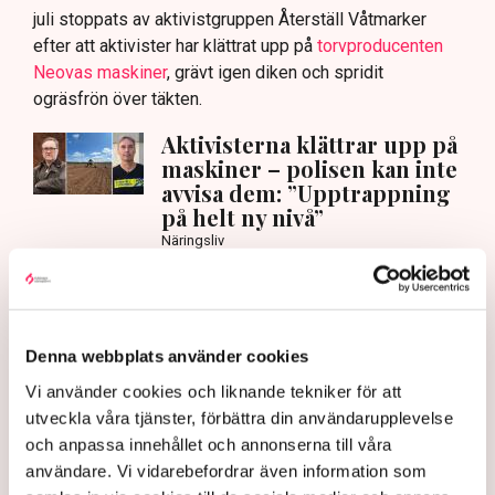
juli stoppats av aktivistgruppen Återställ Våtmarker
efter att aktivister har klättrat upp på
torvproducenten
Neovas maskiner
, grävt igen diken och spridit
ogräsfrön över täkten.
Aktivisterna klättrar upp på
maskiner – polisen kan inte
avvisa dem: ”Upptrappning
på helt ny nivå”
Näringsliv
AI-sammanfattning
Torvtäkten i Grimsås har stoppats av aktivister
Denna webbplats använder cookies
sedan 28 juli.
Vi använder cookies och liknande tekniker för att
Polisen kritiseras för bristande agerande vid
utveckla våra tjänster, förbättra din användarupplevelse
aktionerna.
och anpassa innehållet och annonserna till våra
Polisinspektör Anna-Lena Mann förklarar polisens
användare. Vi vidarebefordrar även information som
agerande på plats.