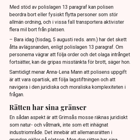
Med stöd av polislagen 13 paragraf kan polisen
beordra bort eller fysiskt flytta personer som stör
allmän ordning, och i vissa fall transportera aktivister
flera mil bort från platsen.
– Bara idag (tisdag, 5 augusti reds. anm.) har det skett
åtta avlägsnanden, enligt polislagen 13 paragraf. Om
personerna vägrar att följa order och det olaga intrånget
fortsätter, kan de gripas misstänkta för brott, säger hon.
Samtidigt menar Anna-Lena Mann att polisens uppgift
är att vara opartisk, att följa lagstiftningen och att
navigera i den juridiska och moraliska komplexiteten i
frågan.
Rätten har sina gränser
En sådan aspekt är att Grimsås mosse räknas juridiskt
som natur- och våtmark, inte som ett inhägnat
industriområde. Det innebär att allemansrätten i
grunden gäller på platsen. Men den rätten har sina