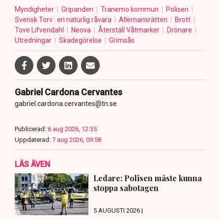
Myndigheter
Gripanden
Tranemo kommun
Polisen
Svensk Torv : en naturlig råvara
Allemansrätten
Brott
Tove Lifvendahl
Neova
Återställ Våtmarker
Drönare
Utredningar
Skadegörelse
Grimsås
Gabriel Cardona Cervantes
gabriel.cardona.cervantes@tn.se
Publicerad:
6 aug 2026, 12:35
Uppdaterad:
7 aug 2026, 09:58
LÄS ÄVEN
Ledare: Polisen måste kunna
stoppa sabotagen
5 AUGUSTI 2026 |