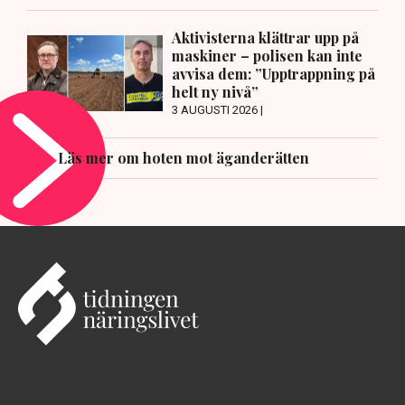
Aktivisterna klättrar upp på
maskiner – polisen kan inte
avvisa dem: ”Upptrappning på
helt ny nivå”
3 AUGUSTI 2026 |
Läs mer om hoten mot äganderätten