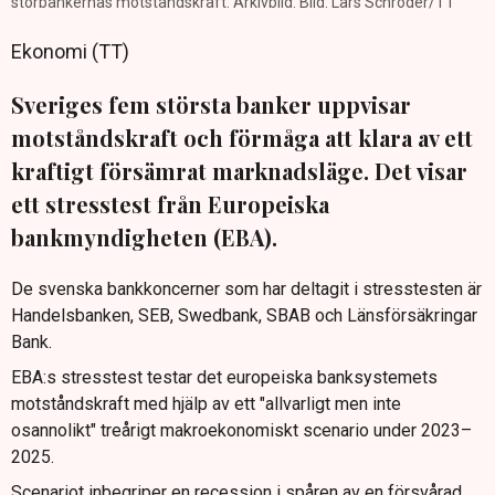
storbankernas motståndskraft. Arkivbild. Bild: Lars Schröder/TT
Ekonomi (TT)
Sveriges fem största banker uppvisar
motståndskraft och förmåga att klara av ett
kraftigt försämrat marknadsläge. Det visar
ett stresstest från Europeiska
bankmyndigheten (EBA).
De svenska bankkoncerner som har deltagit i stresstesten är
Handelsbanken, SEB, Swedbank, SBAB och Länsförsäkringar
Bank.
EBA:s stresstest testar det europeiska banksystemets
motståndskraft med hjälp av ett "allvarligt men inte
osannolikt" treårigt makroekonomiskt scenario under 2023–
2025.
Scenariot inbegriper en recession i spåren av en försvårad