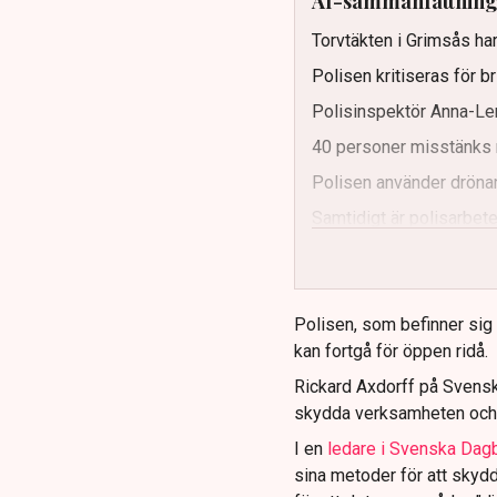
AI-sammanfattnin
Torvtäkten i Grimsås har
Polisen kritiseras för b
Polisinspektör Anna-Len
40 personer misstänks 
Polisen använder drönar
Samtidigt är polisarbetet
och gränser.
Polisen, som befinner sig på
kan fortgå för öppen ridå.
Rickard Axdorff på Svensk
skydda verksamheten och
I en
ledare i Svenska Dag
sina metoder för att skyd