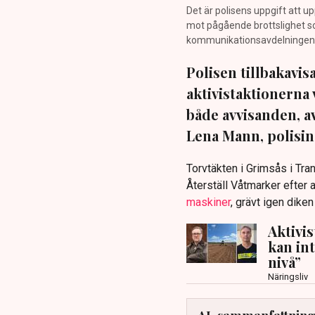
Det är polisens uppgift att up
mot pågående brottslighet so
kommunikationsavdelningen i 
Polisen tillbakavi
aktivistaktionerna 
både avvisanden, 
Lena Mann, polisins
Torvtäkten i Grimsås i Tr
Återställ Våtmarker efter a
maskiner
, grävt igen dike
Aktivi
kan in
nivå”
Näringsliv