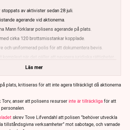
g
 stoppats av aktivister sedan 28 juli.
ristande agerande vid aktionerna.
a Mann förklarar polisens agerande på plats.
med cirka 120 brottsmisstankar kopplade.
e och uniformerad polis för att dokumentera bevis.
 komplext när det gäller att navigera juridiska rättigheter
Läs mer
 plats, kritiseras för att inte agera tillräckligt då aktionerna
 Torv, anser att polisens resurser
inte är tillräckliga
för att
 personalen.
bladet
skrev Tove Lifvendahl att polisen ”behöver utveckla
da tillståndsgivna verksamheter” mot sabotage, och varnade