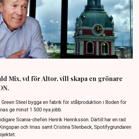
ld Mix, vd för Altor, vill skapa en grönare
 DN.
2 Green Steel bygga en fabrik för stålproduktion i Boden för
knas ge minst 1 500 nya jobb.
tidigare Scania-chefen Henrik Henriksson. Därtill har en rad
a, Kingspan och Imas samt Cristina Stenbeck, Spotifygrundaren
ojektet.