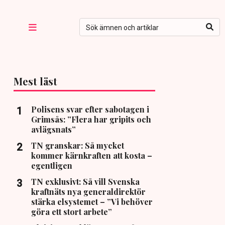
Mest läst
Polisens svar efter sabotagen i
Grimsås: ”Flera har gripits och
avlägsnats”
TN granskar: Så mycket
kommer kärnkraften att kosta –
egentligen
TN exklusivt: Så vill Svenska
kraftnäts nya generaldirektör
stärka elsystemet – ”Vi behöver
göra ett stort arbete”