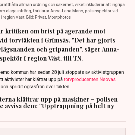
prätthålla allmän ordning och säkerhet, vilket inkluderar att ingripa
m olaga intrång, förklarar Anna-Lena Mann, polisinspektör vid
region Väst. Bild: Privat, Mostphotos
sar kritiken om brist på agerande mot
vid torvtäkten i Grimsås. ”Det har gjorts
avlägsnanden och gripanden”, säger Anna-
pektör i region Väst, till TN.
anemo kommun har sedan 28 juli stoppats av aktivistgruppen
tt aktivister har klättrat upp på
torvproducenten Neovas
n och spridit ogräsfrön över täkten.
sterna klättrar upp på maskiner – polisen
te avvisa dem: ”Upptrappning på helt ny