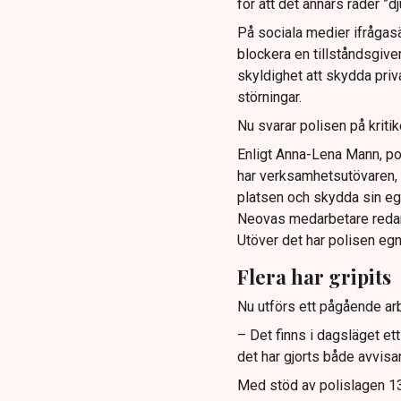
för att det annars råder ”d
På sociala medier ifrågasä
blockera en tillståndsgive
skyldighet att skydda pr
störningar.
Nu svarar polisen på kritik
Enligt Anna-Lena Mann, po
har verksamhetsutövaren, 
platsen och skydda sin e
Neovas medarbetare reda
Utöver det har polisen eg
Flera har gripits
Nu utförs ett pågående arb
– Det finns i dagsläget et
det har gjorts både avvis
Med stöd av polislagen 13 