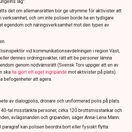
jungelns lag”.
tts det om allemansrätten bör ge utrymme för aktivister att
n verksamhet, och om inte polisen borde ha en tydligare
ivat egendom och näringsverksamhet mot den typen av
en.
lisinspektör vid kommunikationsavdelningen i region Väst,
eller dennes ordningsvakter, rätt att be personer lämna
gendom genom nödvärnsrätt (Svensk Torv uppger att en av
n ska
ha gjort ett eget ingripande
mot aktivister på plats).
na befogenheter att agera.
ete av dialogpolis, drönare och uniformerad polis på plats.
t 40-tal misstänkta personer, cirka 120 brottsmisstankar och
anden, avlägsnanden och gripanden, säger Anna-Lena Mann.
paragraf kan polisen beordra bort eller fysiskt flytta