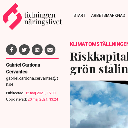
START
ARBETSMARKNAD
KLIMATOMSTÄLLNINGE
Riskkapital
grön ståli
Gabriel Cardona
Cervantes
gabriel.cardona.cervantes@t
n.se
Publicerad:
12 maj 2021, 15:00
Uppdaterad:
20 maj 2021, 13:24