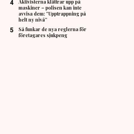
Aktivisterna klättrar upp på
maskiner – polisen kan inte
avvisa dem: ”Upptrappning på
helt ny nivå”
Så funkar de nya reglerna för
företagares sjukpeng