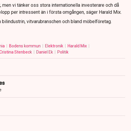
tt, men vi tänker oss stora internationella investerare och då
belopp per intressent än i första omgången, säger Harald Mix.
 bilindustrin, vitvarubranschen och bland möbelföretag.
nia
Bodens kommun
Elektronik
Harald Mix
Cristina Stenbeck
Daniel Ek
Politik
es
e