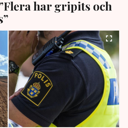
”Flera har gripits och
s”