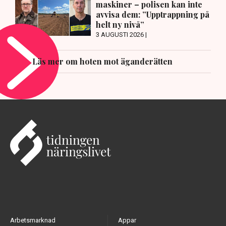
maskiner – polisen kan inte
avvisa dem: ”Upptrappning på
helt ny nivå”
3 AUGUSTI 2026 |
Läs mer om hoten mot äganderätten
Arbetsmarknad
Appar