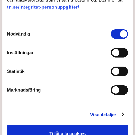
Neovas maskiner
, grävt igen diken och spridit
tn.se/integritet-personuppgifter/
.
ogräsfrön över täkten.
Aktivisterna klättrar upp på
Samtyckesval
maskiner – polisen kan inte
Nödvändig
avvisa dem: ”Upptrappning
på helt ny nivå”
Näringsliv
Inställningar
AI-sammanfattning
Statistik
Torvtäkten i Grimsås har stoppats av aktivister
sedan 28 juli.
Marknadsföring
Polisen kritiseras för bristande agerande vid
aktionerna.
Polisinspektör Anna-Lena Mann förklarar polisens
Visa detaljer
agerande på plats.
40 personer misstänks med cirka 120
Tillåt alla cookies
brottsmisstankar kopplade.