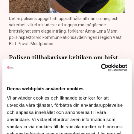
Det är polisens uppgift att upprätthålla allmän ordning och
säkerhet, vilket inkluderar att ingripa mot pågående
brottslighet som olaga intrång, förklarar Anna-Lena Mann,
polisinspektör vid kommunikationsavdelningen i region Väst.
Bild: Privat, Mostphotos
Polisen tillbakavisar kritiken om brist
på agerande mot aktivistaktionerna vid
torvtäkten i Grimsås. ”Det har gjorts
både avvisanden, avlägsnanden och
Denna webbplats använder cookies
gripanden”, säger Anna-Lena Mann,
Vi använder cookies och liknande tekniker för att
polisinspektör i region Väst, till TN.
utveckla våra tjänster, förbättra din användarupplevelse
och anpassa innehållet och annonserna till våra
Torvtäkten i Grimsås i Tranemo kommun har sedan 28
användare. Vi vidarebefordrar även information som
juli stoppats av aktivistgruppen Återställ Våtmarker
samlas in via cookies till de sociala medier och annons-
efter att aktivister har klättrat upp på
torvproducenten
och analysföretag som vi samarbetar med. Läs mer på