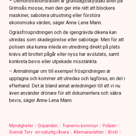
– Demonstrationsrätten är grundlagsskyddad även på
Grimsås mosse, men den ger inte rätt att blockera
maskiner, sabotera utrustning eller förstöra
ekonomiska värden, säger Anna-Lena Mann.
Ogräsfröspridningen och de igengrävda dikena kan
utredas som skadegörelse eller sabotage. Men för att
polisen ska kunna inleda en utredning direkt på plats
krävs att brottet pågår eller nyss har avslutats, samt
konkreta bevis eller utpekade misstänkta.
– Anmälningar om till exempel fröspridningen är
upptagna och kommer att utredas och lagföras, en del i
efterhand. Det är bland annat anledningen till att vi nu
även använder drönare för att dokumentera och säkra
bevis, säger Anna-Lena Mann.
Myndigheter
Gripanden
Tranemo kommun
Polisen
Svensk Torv : en naturlig råvara
Allemansrätten
Brott