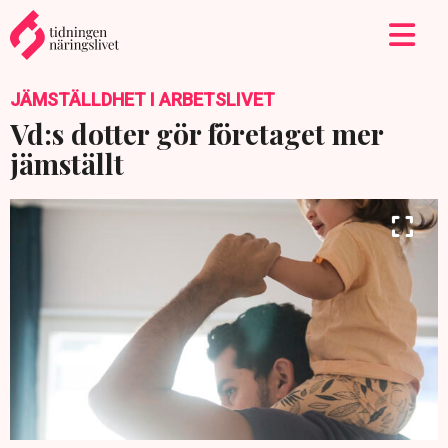
JÄMSTÄLLDHET I ARBETSLIVET
Vd:s dotter gör företaget mer
jämställt