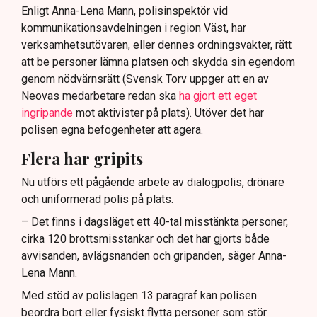
Enligt Anna-Lena Mann, polisinspektör vid
kommunikationsavdelningen i region Väst, har
verksamhetsutövaren, eller dennes ordningsvakter, rätt
att be personer lämna platsen och skydda sin egendom
genom nödvärnsrätt (Svensk Torv uppger att en av
Neovas medarbetare redan ska
ha gjort ett eget
ingripande
mot aktivister på plats). Utöver det har
polisen egna befogenheter att agera.
Flera har gripits
Nu utförs ett pågående arbete av dialogpolis, drönare
och uniformerad polis på plats.
– Det finns i dagsläget ett 40-tal misstänkta personer,
cirka 120 brottsmisstankar och det har gjorts både
avvisanden, avlägsnanden och gripanden, säger Anna-
Lena Mann.
Med stöd av polislagen 13 paragraf kan polisen
beordra bort eller fysiskt flytta personer som stör