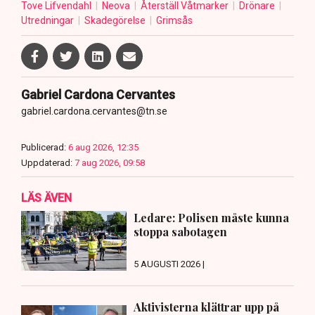
Tove Lifvendahl
Neova
Återställ Våtmarker
Drönare
Utredningar
Skadegörelse
Grimsås
Gabriel Cardona Cervantes
gabriel.cardona.cervantes@tn.se
Publicerad:
6 aug 2026, 12:35
Uppdaterad:
7 aug 2026, 09:58
LÄS ÄVEN
Ledare: Polisen måste kunna
stoppa sabotagen
5 AUGUSTI 2026 |
Aktivisterna klättrar upp på