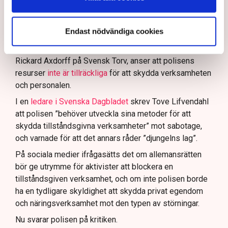
Läs mer
Polisen använder drönare och uniformerad polis
för att dokumentera bevis.
Endast nödvändiga cookies
Polisen, som befinner sig på plats, kritiseras för att inte
agera tillräckligt då aktionerna kan fortgå för öppen ridå.
Samtidigt är polisarbetet komplext när det gäller
att navigera juridiska rättigheter och gränser.
Rickard Axdorff på Svensk Torv, anser att polisens
resurser
inte är tillräckliga
för att skydda verksamheten
och personalen.
I en
ledare i Svenska Dagbladet
skrev Tove Lifvendahl
att polisen ”behöver utveckla sina metoder för att
skydda tillståndsgivna verksamheter” mot sabotage,
och varnade för att det annars råder ”djungelns lag”.
På sociala medier ifrågasätts det om allemansrätten
bör ge utrymme för aktivister att blockera en
tillståndsgiven verksamhet, och om inte polisen borde
ha en tydligare skyldighet att skydda privat egendom
och näringsverksamhet mot den typen av störningar.
Nu svarar polisen på kritiken.