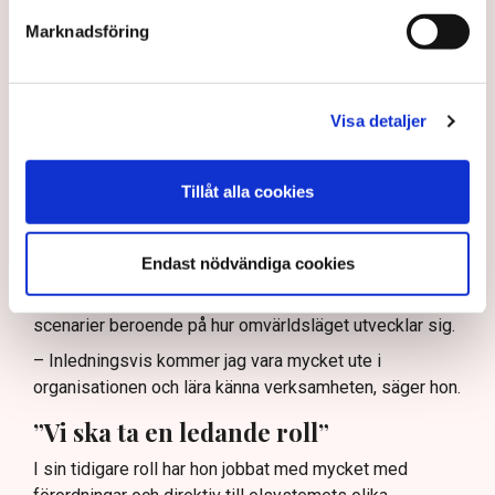
ju förstås alltid en prioriterad
Marknadsföring
fråga.”
Visa detaljer
Svenska kraftnät är också beredskapsmyndighet för
elförsörjningen och förvaltar och utvecklar
transmissionsnätet i Sverige.
Tillåt alla cookies
Med andra ord ett mycket brett och viktigt ansvar. Och
det finns mycket att göra, menar Maja Lundbäck.
Endast nödvändiga cookies
– Driften och att förbereda sig för vintern är ju förstås
alltid en prioriterad fråga. Det kan ju komma att bli olika
scenarier beroende på hur omvärldsläget utvecklar sig.
– Inledningsvis kommer jag vara mycket ute i
organisationen och lära känna verksamheten, säger hon.
”Vi ska ta en ledande roll”
I sin tidigare roll har hon jobbat med mycket med