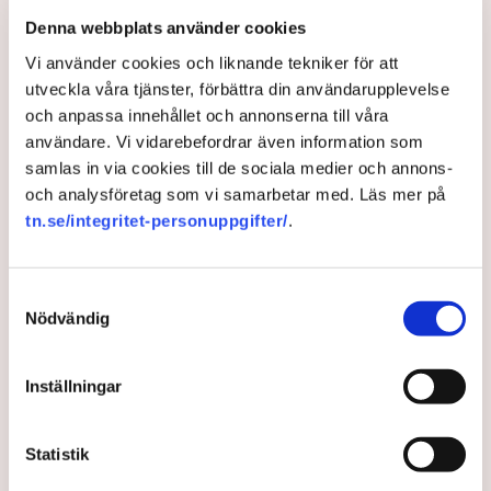
Vad kan Svenska kraftnät göra för att skapa
Denna webbplats använder cookies
förutsättningar för näringslivet?
Vi använder cookies och liknande tekniker för att
– Det är väldigt viktigt att tydliggöra hur vi kan
utveckla våra tjänster, förbättra din användarupplevelse
expandera och möta industrins behov av el. Jag ser det
och anpassa innehållet och annonserna till våra
som en grundläggande förutsättning för vår
användare. Vi vidarebefordrar även information som
konkurrenskraft och då är det viktigt att säkerställa
samlas in via cookies till de sociala medier och annons-
leveranssäkerhet och att kunna visa företagen att
och analysföretag som vi samarbetar med. Läs mer på
Sverige är ett land där vi har rådighet över vår
tn.se/integritet-personuppgifter/
.
energiförsörjning och att vi kommer att stå stadiga
oavsett vad som händer i omvärlden.
Svenska kraftnät är så kallad systemansvarig för
Samtyckesval
överföringssystemet vilket innebär att de planerar,
Nödvändig
leder och driftar det svenska elsystemet och ser till att
det fungerar dygnet runt, årets alla timmar. I elsystemet
Inställningar
behöver nämligen exakt balans mellan produktion och
konsumtion råda i varje sekund.
Statistik
”Att förbereda sig för vintern är