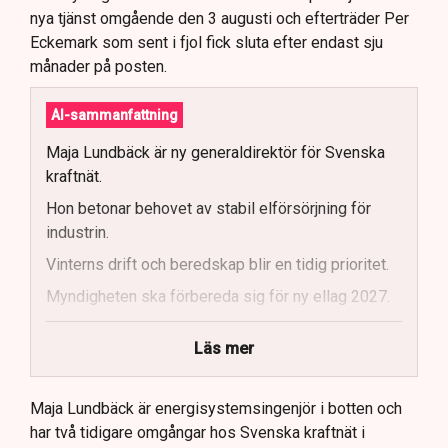
nya tjänst omgående den 3 augusti och efterträder Per
Eckemark som sent i fjol fick sluta efter endast sju
månader på posten.
AI-sammanfattning
Maja Lundbäck är ny generaldirektör för Svenska
kraftnät.
Hon betonar behovet av stabil elförsörjning för
industrin.
Vinterns drift och beredskap blir en tidig prioritet.
Myndigheten ska förbereda sig för ny ellag 2027.
Maja Lundbäck vill se en mer proaktiv
Läs mer
systemoperatör.
Nya utlandsförbindelser ska analyseras noggrant.
Maja Lundbäck är energisystemsingenjör i botten och
har två tidigare omgångar hos Svenska kraftnät i