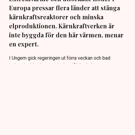
Europa pressar flera länder att stänga
kärnkraftsreaktorer och minska
elproduktionen. Kärnkraftverken är
inte byggda för den här värmen, menar
en expert.
I Ungern gick regeringen ut förra veckan och bad
industrier i landet att minska elförbrukningen.
Anledningen är att landets enda kärnkraftverk, Paks,
söder om Budapest, riskerar att stängas till följd av
rekordlåga vattennivåer i floden Donau.
Grannlandet Rumänien har tagit till drastiska åtgärder. I
måndags sprängdes en del av en kanal för att
omdirigera vatten för att undvika att kärnkraftverket
Cernavoda stängs.
Och i Polen har två kärnkraftverk tvingats dra ner på