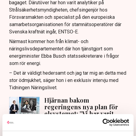
bagaget. Därutöver har hon varit analytiker på
Strålsäkerhetsmyndigheten, chefsingenjör hos
Försvarsmakten och specialist på den europeiska
samarbetsorganisationen för stamnätsoperatörer där
Svenska kraftnät ingår, ENTSO-E.
Närmast kommer hon från klimat- och
näringslivsdepartementet där hon tjänstgjort som
energiminister Ebba Busch statssekreterare i frågor
som rör energi.
– Det är väldigt hedersamt och jag tar mig an detta med
stor ödmjukhet, säger hon i en exklusiv intervju med
Tidningen Näringslivet.
Hjärnan bakom
regeringens nya plan för
elsystemet: ”Vi har varit
naiva”
Näringsliv