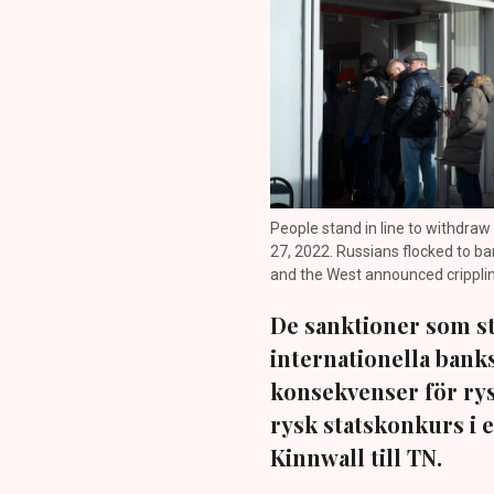
People stand in line to withdra
27, 2022. Russians flocked to b
and the West announced cripplin
De sanktioner som st
internationella ban
konsekvenser för rys
rysk statskonkurs i 
Kinnwall till TN.