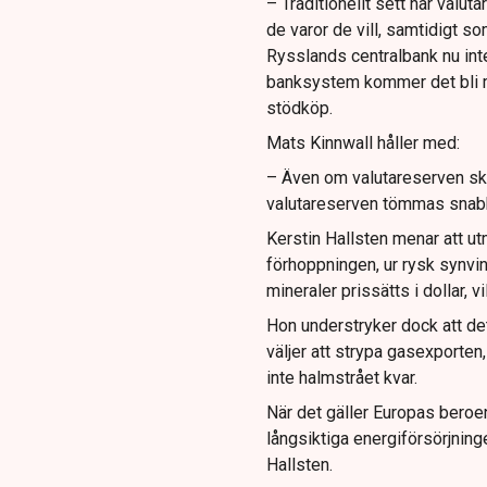
– Traditionellt sett har valut
de varor de vill, samtidigt s
Rysslands centralbank nu int
banksystem kommer det bli m
stödköp.
Mats Kinnwall håller med:
– Även om valutareserven sku
valutareserven tömmas snabbt 
Kerstin Hallsten menar att ut
förhoppningen, ur rysk synvink
mineraler prissätts i dollar, v
Hon understryker dock att det
väljer att strypa gasexporten, 
inte halmstrået kvar.
När det gäller Europas beroe
långsiktiga energiförsörjnin
Hallsten.