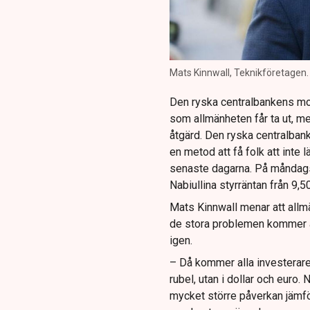
Mats Kinnwall, Teknikföretagen.
Den ryska centralbankens mot
som allmänheten får ta ut, me
åtgärd. Den ryska centralban
en metod att få folk att inte
senaste dagarna. På måndags
Nabiullina styrräntan från 9,50
Mats Kinnwall menar att allmä
de stora problemen kommer a
igen.
– Då kommer alla investerare at
rubel, utan i dollar och euro.
mycket större påverkan jämf