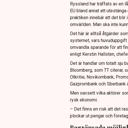
Ryssland har träffats av en 
EU bland annat att utestänga e
praktiken innebär att det blir
omvärlden. Man ska inte kunna
Det här är alltså åtgärder so
systemet, vars huvuduppgift ä
omvandla sparande för att fin
enligt Kerstin Hallsten, chef
Det är handlar om totalt sju ba
Bloomberg, som TT citerar, s
Otkritie, Novikombank, Prom
Gazprombank och Sberbank är 
Men oavsett vilka aktörer s
rysk ekonomi.
– Det finns en risk att det r
plockar ut pengar och företag
Begränsade möjlighe