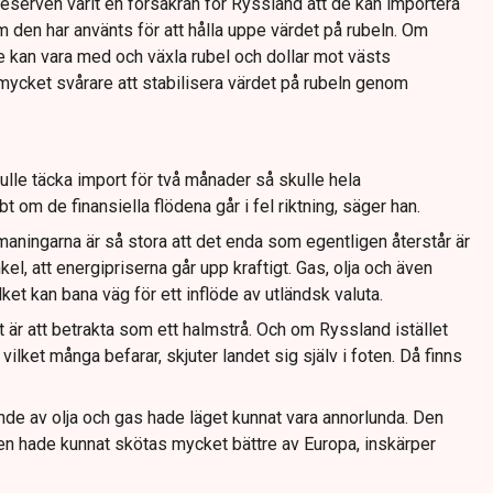
areserven varit en försäkran för Ryssland att de kan importera
om den har använts för att hålla uppe värdet på rubeln. Om
e kan vara med och växla rubel och dollar mot västs
ycket svårare att stabilisera värdet på rubeln genom
lle täcka import för två månader så skulle hela
om de finansiella flödena går i fel riktning, säger han.
maningarna är så stora att det enda som egentligen återstår är
el, att energipriserna går upp kraftigt. Gas, olja och även
ilket kan bana väg för ett inflöde av utländsk valuta.
 är att betrakta som ett halmstrå. Och om Ryssland istället
vilket många befarar, skjuter landet sig själv i foten. Då finns
nde av olja och gas hade läget kunnat vara annorlunda. Den
gen hade kunnat skötas mycket bättre av Europa, inskärper