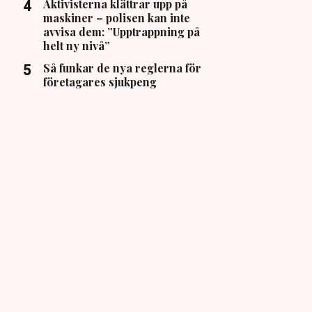
Aktivisterna klättrar upp på
maskiner – polisen kan inte
avvisa dem: ”Upptrappning på
helt ny nivå”
Så funkar de nya reglerna för
företagares sjukpeng