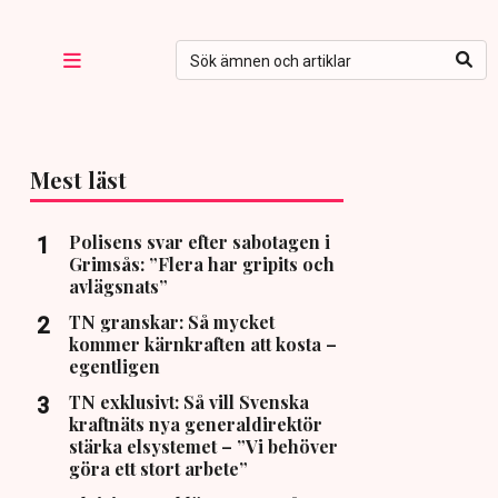
Mest läst
Polisens svar efter sabotagen i
Grimsås: ”Flera har gripits och
avlägsnats”
TN granskar: Så mycket
kommer kärnkraften att kosta –
egentligen
TN exklusivt: Så vill Svenska
kraftnäts nya generaldirektör
stärka elsystemet – ”Vi behöver
göra ett stort arbete”