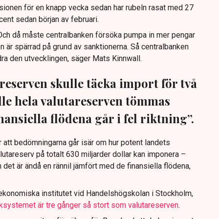
vasionen för en knapp vecka sedan har rubeln rasat med 27
ent sedan början av februari.
. Och då måste centralbanken försöka pumpa in mer pengar
n är spärrad på grund av sanktionerna. Så centralbanken
dra den utvecklingen, säger Mats Kinnwall.
reserven skulle täcka import för två
le hela valutareserven tömmas
ansiella flödena går i fel riktning”.
 att bedömningarna går isär om hur potent landets
lutareserv på totalt 630 miljarder dollar kan imponera –
 det är ändå en rännil jämfört med de finansiella flödena,
tekonomiska institutet vid Handelshögskolan i Stockholm,
nksystemet är tre gånger så stort som valutareserven
.