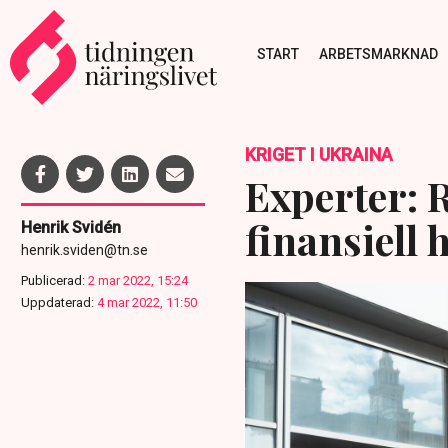
START
ARBETSMARKNAD
KRIGET I UKRAINA
Experter: R
finansiell
Henrik Svidén
henrik.sviden@tn.se
Publicerad:
2 mar 2022, 15:24
Uppdaterad:
4 mar 2022, 11:50