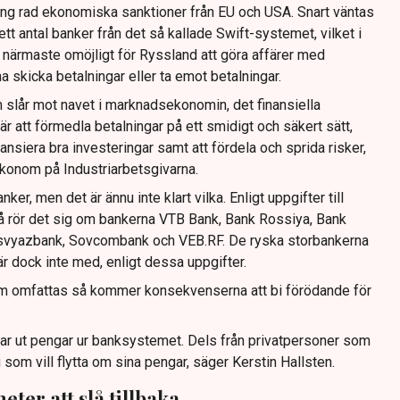
lång rad ekonomiska sanktioner från EU och USA. Snart väntas
tt antal banker från det så kallade Swift-systemet, vilket i
 i närmaste omöjligt för Ryssland att göra affärer med
 skicka betalningar eller ta emot betalningar.
m slår mot navet i marknadsekonomin, det finansiella
r att förmedla betalningar på ett smidigt och säkert sätt,
ansiera bra investeringar samt att fördela och sprida risker,
ekonom på Industriarbetsgivarna.
nker, men det är ännu inte klart vilka. Enligt uppgifter till
å rör det sig om bankerna VTB Bank, Bank Rossiya, Bank
svyazbank, Sovcombank och VEB.RF. De ryska storbankerna
dock inte med, enligt dessa uppgifter.
om omfattas så kommer konsekvenserna att bi förödande för
asar ut pengar ur banksystemet. Dels från privatpersoner som
 som vill flytta om sina pengar, säger Kerstin Hallsten.
ter att slå tillbaka