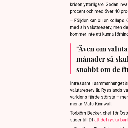
krisen ytterligare. Sedan in
procent och med över 40 proc
– Följden kan bli en kollaps
med sin valutareserv, men de
kommer inte att kunna förhin
"Även om valuta
månader så skul
snabbt om de fin
Intressant i sammanhanget är
valutareserv är. Rysslands va
världens fjärde största – men
menar Mats Kinnwall.
Torbjörn Becker, chef för Ös
säger till DI
att det ryska ba