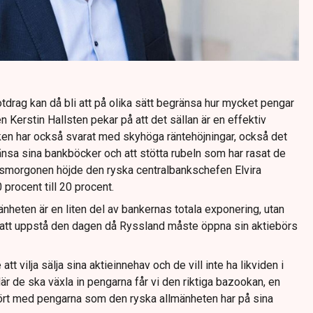
drag kan då bli att på olika sätt begränsa hur mycket pengar
n Kerstin Hallsten pekar på att det sällan är en effektiv
ken har också svarat med skyhöga räntehöjningar, också det
 länsa sina bankböcker och att stötta rubeln som har rasat de
morgonen höjde den ryska centralbankschefen Elvira
 procent till 20 procent.
nheten är en liten del av bankernas totala exponering, utan
tt uppstå den dagen då Ryssland måste öppna sin aktiebörs
t vilja sälja sina aktieinnehav och de vill inte ha likviden i
 När de ska växla in pengarna får vi den riktiga bazookan, en
ört med pengarna som den ryska allmänheten har på sina