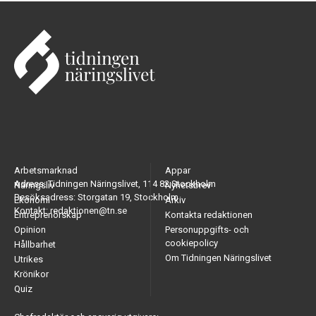
Arbetsmarknad
Appar
Adress: Tidningen Näringslivet, 114 82 Stockholm
Näringsliv
Nyhetsbrev
Besöksadress: Storgatan 19, Stockholm
Ekonomi
Arkiv
Kontakt: redaktionen@tn.se
Entreprenörskap
Kontakta redaktionen
Opinion
Personuppgifts- och
cookiepolicy
Hållbarhet
Om Tidningen Näringslivet
Utrikes
Krönikor
Quiz