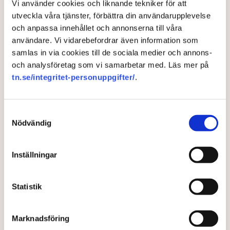
Vi använder cookies och liknande tekniker för att
utveckla våra tjänster, förbättra din användarupplevelse
och anpassa innehållet och annonserna till våra
användare. Vi vidarebefordrar även information som
samlas in via cookies till de sociala medier och annons-
och analysföretag som vi samarbetar med. Läs mer på
Fler sänker bolåneräntan:
tn.se/integritet-personuppgifter/
.
"Räntetoppen är här"
Samtyckesval
Under den gångna veckan har flera banker gått ut
Nödvändig
med att de börjar sänka sina bolåneräntor – en
ljusning i mörkret för hushållen som tyngs av dyra
Inställningar
kostnader. Räntetoppen kan vara här men
sänkningar på bred front kan dröja.
Statistik
2 years ago |
Av: TT
Marknadsföring