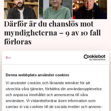
Därför är du chanslös mot
myndigheterna – 9 av 10 fall
förloras
Trots seger i domstol tvingades Jonas Lerin betala
sina egna rättegångskostnader. Detta illustrerar hur
höga trösklarna är för individer och företagare som
vill ifrågasätta ett myndighetsbeslut. ”Det är en
Denna webbplats använder cookies
mycket svår process”, säger Alexandra Loyd på
Vi använder cookies och liknande tekniker för att
Centrum för Rättvisa.
utveckla våra tjänster, förbättra din användarupplevelse
1 year ago |
Av: Gabriel Cardona Cervantes
och anpassa innehållet och annonserna till våra
användare. Vi vidarebefordrar även information som
samlas in via cookies till de sociala medier och annons-