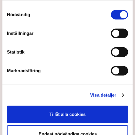
Samtyckesval
Nödvändig
Inställningar
Statistik
Marknadsföring
Nya siffror: Arbetskraften
kommer inte räcka till
Visa detaljer
Sju av tio företag har svårt att rekrytera medarbetare,
visar nya siffror. Samtidigt växer behovet av
Tillåt alla cookies
arbetskraft. Ekvationen går inte ihop, varnar
arbetsgivarna.
Endast nödvändiga cookies