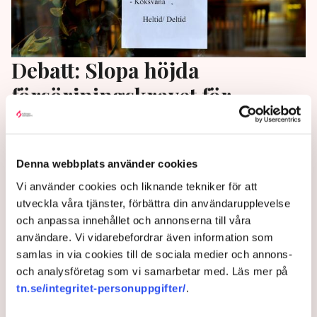
Debatt: Slopa höjda
försörjningskravet för
arbetskraftsinvandrare
Regering och riksdag behöver fatta beslut som ger
Denna webbplats använder cookies
arbetsgivarna ökade möjligheter att trygga
Vi använder cookies och liknande tekniker för att
kompetensförsörjningen i näringslivet, välfärden
utveckla våra tjänster, förbättra din användarupplevelse
och de statliga myndigheterna. Inför
och anpassa innehållet och annonserna till våra
etableringsjobben och slopa det höjda
användare. Vi vidarebefordrar även information som
försörjningskravet på arbetskraftsinvandrare, skriver
samlas in via cookies till de sociala medier och annons-
företrädare för Svenskt Näringsliv, SKR och
och analysföretag som vi samarbetar med. Läs mer på
Arbetsgivarverket, på Altinget.
tn.se/integritet-personuppgifter/
.
3 years ago |
Av: Erik Ekerlid