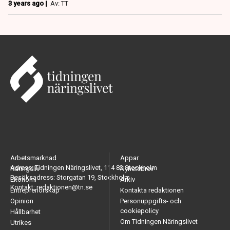
3 years ago |
Av: TT
Arbetsmarknad
Appar
Adress: Tidningen Näringslivet, 114 82 Stockholm
Näringsliv
Nyhetsbrev
Besöksadress: Storgatan 19, Stockholm
Ekonomi
Arkiv
Kontakt: redaktionen@tn.se
Entreprenörskap
Kontakta redaktionen
Opinion
Personuppgifts- och
cookiepolicy
Hållbarhet
Om Tidningen Näringslivet
Utrikes