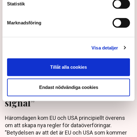
Statistik
Marknadsföring
Visa detaljer
Tillåt alla cookies
EU och USA överens om
Endast nödvändiga cookies
dataflöden – ”Viktig politisk
signal”
Häromdagen kom EU och USA principiellt överens
om att skapa nya regler för dataöverföringar.
”Betydelsen av att det är EU och USA som kommer