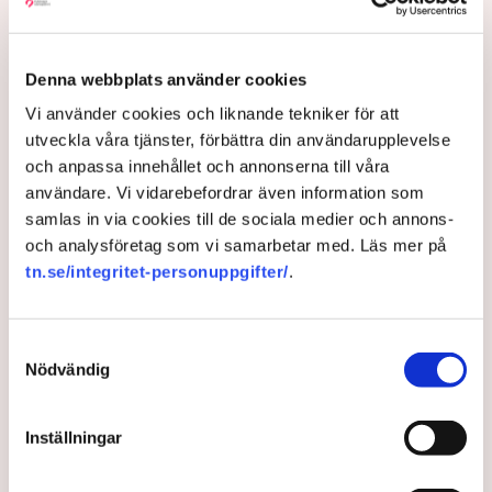
Denna webbplats använder cookies
Vi använder cookies och liknande tekniker för att
utveckla våra tjänster, förbättra din användarupplevelse
Politisk glädje efter EU:s AI-
och anpassa innehållet och annonserna till våra
besked – ”positivt för svensk
användare. Vi vidarebefordrar även information som
samlas in via cookies till de sociala medier och annons-
konkurrenskraft”
och analysföretag som vi samarbetar med. Läs mer på
tn.se/integritet-personuppgifter/
.
EU-förhandlingarna om AI-reglering är klara och nu
väntar nya lagtexter. Den som bryter mot de
världsunika reglerna riskerar mångmiljonböter. ”Det
Samtyckesval
är mycket angeläget att EU kommer fram med
Nödvändig
gemensamma riktlinjer”, kommenterar civilminister
Erik Slottner i ett pressmeddelande.
Inställningar
2 years ago |
Av: Redaktionen