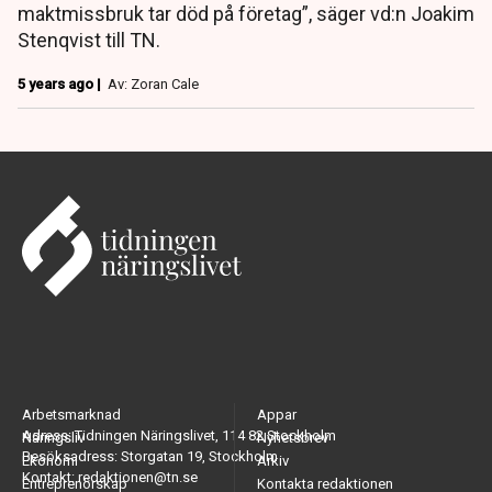
maktmissbruk tar död på företag”, säger vd:n Joakim
Stenqvist till TN.
5 years ago |
Av: Zoran Cale
Arbetsmarknad
Appar
Adress: Tidningen Näringslivet, 114 82 Stockholm
Näringsliv
Nyhetsbrev
Besöksadress: Storgatan 19, Stockholm
Ekonomi
Arkiv
Kontakt: redaktionen@tn.se
Entreprenörskap
Kontakta redaktionen