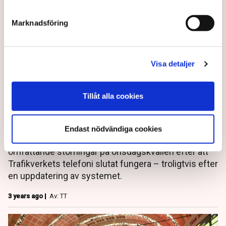
Marknadsföring
Visa detaljer
Telefoniuppdatering störde
Tillåt alla cookies
tåg i hela Sverige
Endast nödvändiga cookies
Tågtrafiken i Sverige drabbades av mycket
omfattande störningar på onsdagskvällen efter att
Trafikverkets telefoni slutat fungera – troligtvis efter
en uppdatering av systemet.
3 years ago |
Av: TT