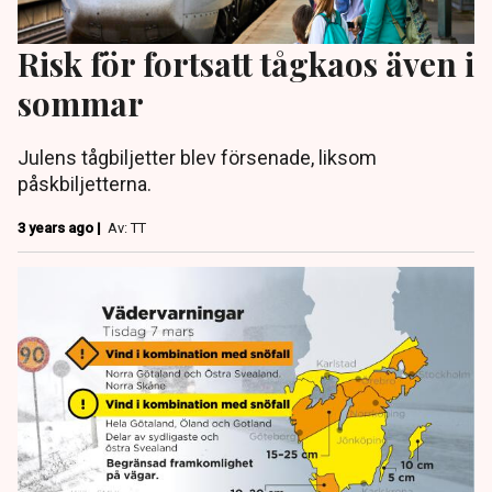
Risk för fortsatt tågkaos även i
sommar
Julens tågbiljetter blev försenade, liksom
påskbiljetterna.
3 years ago |
Av: TT