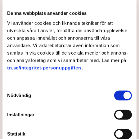
Denna webbplats använder cookies
Efter tågstoppet: "Det rullar
Vi använder cookies och liknande tekniker för att
överallt"
utveckla våra tjänster, förbättra din användarupplevelse
och anpassa innehållet och annonserna till våra
Efter onsdagens stopp såg tågtrafiken att gå som
användare. Vi vidarebefordrar även information som
vanligt på torsdagsmorgonen.
samlas in via cookies till de sociala medier och annons-
och analysföretag som vi samarbetar med. Läs mer på
3 years ago |
Av: TT
tn.se/integritet-personuppgifter/
.
Efter tågstoppet: "Det rullar
Samtyckesval
överallt"
Nödvändig
3 years ago |
Av: TT
Inställningar
Statistik