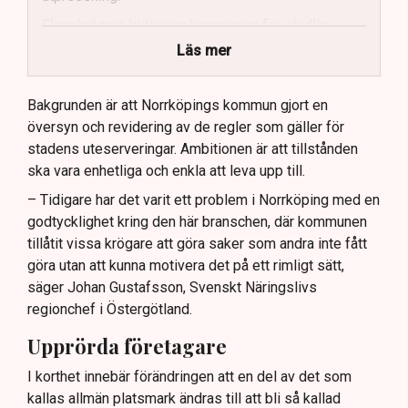
Flera krögare kritiserar kommunen för otydlig
kommunikation.
Läs mer
Kommunen vill skapa enhetliga regler för
uteserveringar.
Bakgrunden är att Norrköpings kommun gjort en
översyn och revidering av de regler som gäller för
Lindas Kula ställer in uteserveringen för
stadens uteserveringar. Ambitionen är att tillstånden
sommaren.
ska vara enhetliga och enkla att leva upp till.
– Tidigare har det varit ett problem i Norrköping med en
godtycklighet kring den här branschen, där kommunen
tillåtit vissa krögare att göra saker som andra inte fått
göra utan att kunna motivera det på ett rimligt sätt,
säger Johan Gustafsson, Svenskt Näringslivs
regionchef i Östergötland.
Upprörda företagare
I korthet innebär förändringen att en del av det som
kallas allmän platsmark ändras till att bli så kallad