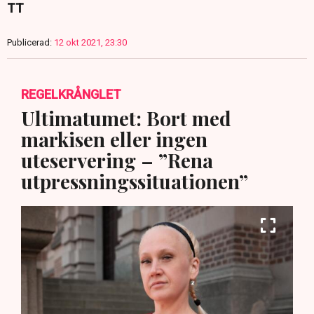
TT
Publicerad:
12 okt 2021, 23:30
REGELKRÅNGLET
Ultimatumet: Bort med
markisen eller ingen
uteservering – ”Rena
utpressningssituationen”