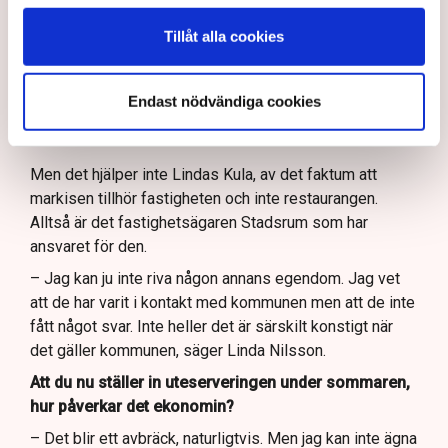
uteserveringarna, allt i väntan på att en ny detaljplan ska
Tillåt alla cookies
träda i kraft.
”Kan ju inte riva någon annans
Endast nödvändiga cookies
egendom.”
Men det hjälper inte Lindas Kula, av det faktum att
markisen tillhör fastigheten och inte restaurangen.
Alltså är det fastighetsägaren Stadsrum som har
ansvaret för den.
– Jag kan ju inte riva någon annans egendom. Jag vet
att de har varit i kontakt med kommunen men att de inte
fått något svar. Inte heller det är särskilt konstigt när
det gäller kommunen, säger Linda Nilsson.
Att du nu ställer in uteserveringen under sommaren,
hur påverkar det ekonomin?
– Det blir ett avbräck, naturligtvis. Men jag kan inte ägna