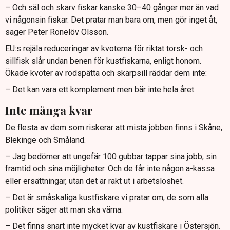
– Och säl och skarv fiskar kanske 30–40 gånger mer än vad
vi någonsin fiskar. Det pratar man bara om, men gör inget åt,
säger Peter Ronelöv Olsson.
EU:s rejäla reduceringar av kvoterna för riktat torsk- och
sillfisk slår undan benen för kustfiskarna, enligt honom.
Ökade kvoter av rödspätta och skarpsill räddar dem inte:
– Det kan vara ett komplement men bär inte hela året.
Inte många kvar
De flesta av dem som riskerar att mista jobben finns i Skåne,
Blekinge och Småland.
– Jag bedömer att ungefär 100 gubbar tappar sina jobb, sin
framtid och sina möjligheter. Och de får inte någon a-kassa
eller ersättningar, utan det är rakt ut i arbetslöshet.
– Det är småskaliga kustfiskare vi pratar om, de som alla
politiker säger att man ska värna.
– Det finns snart inte mycket kvar av kustfiskare i Östersjön.