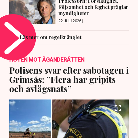
Professorn: Försiktighet,
följsamhet och feghet präglar
myndigheter
22 JULI 2026 |
Läs mer om regelkrånglet
HOTEN MOT ÄGANDERÄTTEN
Polisens svar efter sabotagen i
Grimsås: ”Flera har gripits
och avlägsnats”