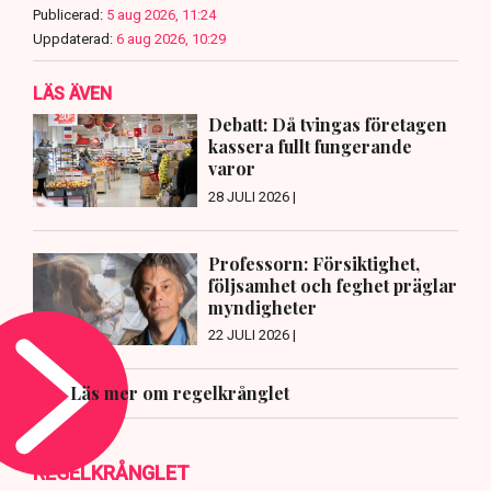
Publicerad:
5 aug 2026, 11:24
Uppdaterad:
6 aug 2026, 10:29
LÄS ÄVEN
Debatt: Då tvingas företagen
kassera fullt fungerande
varor
28 JULI 2026 |
Professorn: Försiktighet,
följsamhet och feghet präglar
myndigheter
22 JULI 2026 |
Läs mer om regelkrånglet
REGELKRÅNGLET