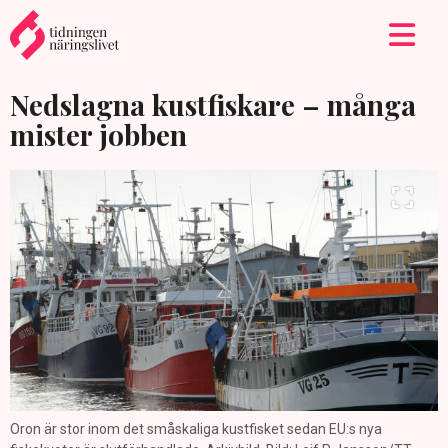
Nedslagna kustfiskare – många
mister jobben
Oron är stor inom det småskaliga kustfisket sedan EU:s nya