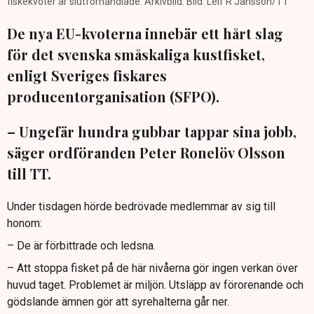
fiskekvoter är slutförhandlade. Arkivbild. Bild: Leif R Jansson/TT
De nya EU-kvoterna innebär ett hårt slag
för det svenska småskaliga kustfisket,
enligt Sveriges fiskares
producentorganisation (SFPO).
– Ungefär hundra gubbar tappar sina jobb,
säger ordföranden Peter Ronelöv Olsson
till TT.
Under tisdagen hörde bedrövade medlemmar av sig till
honom:
– De är förbittrade och ledsna.
– Att stoppa fisket på de här nivåerna gör ingen verkan över
huvud taget. Problemet är miljön. Utsläpp av förorenande och
gödslande ämnen gör att syrehalterna går ner.