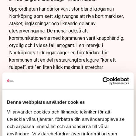
Upprördheten har därför varit stor bland krögarna i
Norrköping som sett sig tvungna att riva bort markiser,
staket, inglasningar och liknande delar av
uteserveringarna. De menar också att
kommunikationerna med kommunen varit knapphändig,
otydlig och i vissa fall arrogant. I en intervju i
Norrköpings Tidningar säger en företrädare för
kommunen att en del restaurangföretagare ”kör ett
fulspel”, att ”en liten klick maximalt stretchar
systemet.”
– Det är typiskt för hur en del tjänstemän i kommunen
ser på oss, säger Linda Nilsson och hänvisar till
Svenskt Näringslivs ranking av det lokala
Denna webbplats använder cookies
företagsklimatet där Norrköping idag ligger i botten, på
Vi använder cookies och liknande tekniker för att
plats 253 av landets 290 kommuner. (Se artikel nedan)
utveckla våra tjänster, förbättra din användarupplevelse
Hade markisen varit frihängande
och anpassa innehållet och annonserna till våra
hade det inte varit något problem
användare. Vi vidarebefordrar även information som