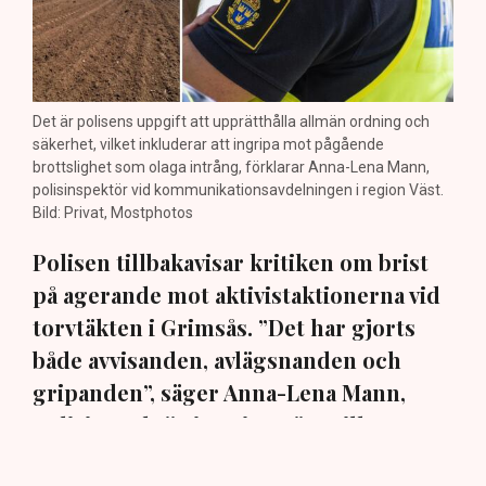
Det är polisens uppgift att upprätthålla allmän ordning och
säkerhet, vilket inkluderar att ingripa mot pågående
brottslighet som olaga intrång, förklarar Anna-Lena Mann,
polisinspektör vid kommunikationsavdelningen i region Väst.
Bild: Privat, Mostphotos
Polisen tillbakavisar kritiken om brist
på agerande mot aktivistaktionerna vid
torvtäkten i Grimsås. ”Det har gjorts
både avvisanden, avlägsnanden och
gripanden”, säger Anna-Lena Mann,
polisinspektör i region Väst, till TN.
Torvtäkten i Grimsås i Tranemo kommun har sedan 28