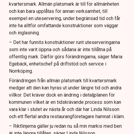
kvartersmark. Allmän platsmark är till för allmänheten
och kan bara upplåtas för annan verksamhet, till
exempel en uteservering, under begränsad tid och får
inte ha alltför omfattande konstruktioner som väggar
och inglasning.
– Det har funnits konstruktioner runt uteserveringarna
som inte varit öppna och sådana är inte tillåtna på
offentlig mark. Därför görs förändringarna, säger Maria
Egebäck, enhetschef på driftstöd och service i
Norrköping.
Förändringen från allmän platsmark till kvartersmark
medger att den kan hyras ut under längre tid och andra
villkor. Det kräver dock en ändring i detaljplanen för
kommunen vilket är en tidskrävande process som kan
vara klar i slutet av nästa år och där har Linda Nilsson
och ett flertal andra restaurangföretagare hamnat i kläm.
– Riktlinjerna gäller ju redan nu så min markis med ben
är inte längre tillåten, säger Linda Nilsson.