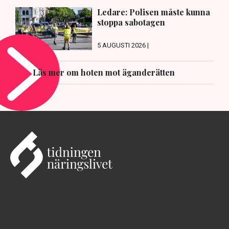
Ledare: Polisen måste kunna
stoppa sabotagen
5 AUGUSTI 2026 |
Läs mer om hoten mot äganderätten