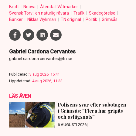
Brott
Neova
Återställ Våtmarker
Svensk Torv : en naturlig råvara
Trafik
Skadegörelse
Banker
Niklas Wykman
TN original
Politik
Grimsås
Gabriel Cardona Cervantes
gabriel.cardona.cervantes@tn.se
Publicerad:
3 aug 2026, 15:41
Uppdaterad:
4 aug 2026, 11:33
LÄS ÄVEN
Polisens svar efter sabotagen
i Grimsås: ”Flera har gripits
och avlägsnats”
6 AUGUSTI 2026 |