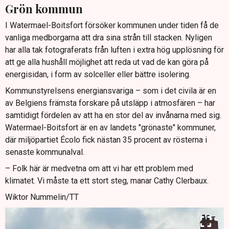
Grön kommun
I Watermael-Boitsfort försöker kommunen under tiden få de
vanliga medborgarna att dra sina strån till stacken. Nyligen
har alla tak fotograferats från luften i extra hög upplösning för
att ge alla hushåll möjlighet att reda ut vad de kan göra på
energisidan, i form av solceller eller bättre isolering.
Kommunstyrelsens energiansvariga – som i det civila är en
av Belgiens främsta forskare på utsläpp i atmosfären – har
samtidigt fördelen av att ha en stor del av invånarna med sig.
Watermael-Boitsfort är en av landets "grönaste" kommuner,
där miljöpartiet Écolo fick nästan 35 procent av rösterna i
senaste kommunalval.
– Folk här är medvetna om att vi har ett problem med
klimatet. Vi måste ta ett stort steg, manar Cathy Clerbaux.
Wiktor Nummelin/TT