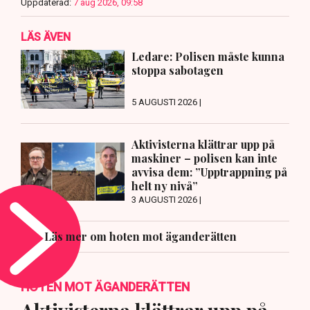
Uppdaterad:
7 aug 2026, 09:58
LÄS ÄVEN
Ledare: Polisen måste kunna
stoppa sabotagen
5 AUGUSTI 2026 |
Aktivisterna klättrar upp på
maskiner – polisen kan inte
avvisa dem: ”Upptrappning på
helt ny nivå”
3 AUGUSTI 2026 |
Läs mer om hoten mot äganderätten
HOTEN MOT ÄGANDERÄTTEN