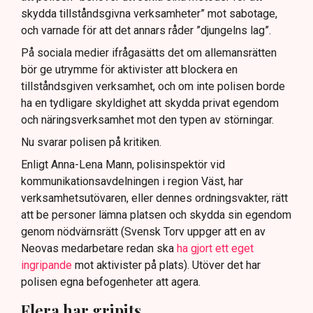
skydda tillståndsgivna verksamheter” mot sabotage,
och varnade för att det annars råder ”djungelns lag”.
På sociala medier ifrågasätts det om allemansrätten
bör ge utrymme för aktivister att blockera en
tillståndsgiven verksamhet, och om inte polisen borde
ha en tydligare skyldighet att skydda privat egendom
och näringsverksamhet mot den typen av störningar.
Nu svarar polisen på kritiken.
Enligt Anna-Lena Mann, polisinspektör vid
kommunikationsavdelningen i region Väst, har
verksamhetsutövaren, eller dennes ordningsvakter, rätt
att be personer lämna platsen och skydda sin egendom
genom nödvärnsrätt (Svensk Torv uppger att en av
Neovas medarbetare redan ska
ha gjort ett eget
ingripande
mot aktivister på plats). Utöver det har
polisen egna befogenheter att agera.
Flera har gripits