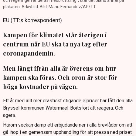
och regeringen är deras medbrottsling", står det bland annat på
plakaten. Arkivbild. Bild: Manu Fernandez/AP/TT
EU (TT:s korrespondent)
Kampen för klimatet står återigen i
centrum när EU ska ta nya tag efter
coronapandemin.
Men långt ifrån alla är överens om hur
kampen ska föras. Och oron är stor för
höga kostnader på vägen.
Ett år med allt mer drastiskt stigande elpriser har fått den lilla
Bryssel-kommunen Watermael-Boitsfort att reagera. Och
agera.
Härom veckan damp ett erbjudande ner i alla brevlådor om att
gå ihop i en gemensam upphandling för att pressa ned priset.