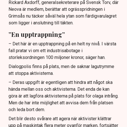
Rickard Axdorff, generalsekreterare på Svensk Torv, där
Neova är medlem, berättar att ogrässpridningen i
Grimsås nu täcker såväl hela ytan som färdigvarulagret
som ligger i anslutning till täkten.
”En upptrappning”
– Det här är en upptrappning på en helt ny nivå. I värsta
fall pratar vi om ett industrisabotage i
storleksordningen 100 miljoner kronor, säger han.
Dialogpolis finns på plats, men de saknar lagutrymme
att stoppa aktivisterna.
– Deras uppgift är egentligen att hindra att något ska
hända mellan oss och aktivisterna. Det enda de kan
göra är att lagföra aktivisterna på plats för olaga intrång.
Men de har inte möjlighet att avvisa dem från platsen
och leda bort dem.
Det blir desto svårare att agera när aktivister klättrar
upp på maskintak flera meter ovanför marken, fortsätter