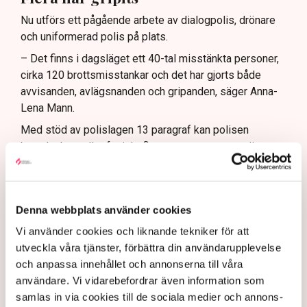
Nu utförs ett pågående arbete av dialogpolis, drönare
och uniformerad polis på plats.
– Det finns i dagsläget ett 40-tal misstänkta personer,
cirka 120 brottsmisstankar och det har gjorts både
avvisanden, avlägsnanden och gripanden, säger Anna-
Lena Mann.
Med stöd av polislagen 13 paragraf kan polisen
beordra bort eller fysiskt flytta personer som stör
allmän ordning, och i vissa fall transportera aktivister
flera mil bort från platsen.
– Bara idag (tisdag, 5 augusti reds. anm.) har det skett
Denna webbplats använder cookies
åtta avlägsnanden, enligt polislagen 13 paragraf. Om
Vi använder cookies och liknande tekniker för att
personerna vägrar att följa order och det olaga intrånget
utveckla våra tjänster, förbättra din användarupplevelse
fortsätter, kan de gripas misstänkta för brott, säger hon.
och anpassa innehållet och annonserna till våra
Samtidigt menar Anna-Lena Mann att polisens uppgift
användare. Vi vidarebefordrar även information som
är att vara opartisk, att följa lagstiftningen och att
samlas in via cookies till de sociala medier och annons-
navigera i den juridiska och moraliska komplexiteten i