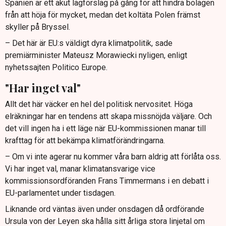
Spanien är ett akut lagförslag på gång för att hindra bolagen
från att höja för mycket, medan det koltäta Polen främst
skyller på Bryssel.
– Det här är EU:s väldigt dyra klimatpolitik, sade
premiärminister Mateusz Morawiecki nyligen, enligt
nyhetssajten Politico Europe.
"Har inget val"
Allt det här väcker en hel del politisk nervositet. Höga
elräkningar har en tendens att skapa missnöjda väljare. Och
det vill ingen ha i ett läge när EU-kommissionen manar till
krafttag för att bekämpa klimatförändringarna.
– Om vi inte agerar nu kommer våra barn aldrig att förlåta oss.
Vi har inget val, manar klimatansvarige vice
kommissionsordföranden Frans Timmermans i en debatt i
EU-parlamentet under tisdagen.
Liknande ord väntas även under onsdagen då ordförande
Ursula von der Leyen ska hålla sitt årliga stora linjetal om