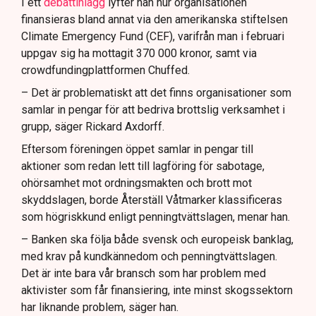
I ett
debattinlägg
lyfter han hur organisationen
finansieras bland annat via den amerikanska stiftelsen
Climate Emergency Fund (CEF), varifrån man i februari
uppgav sig ha mottagit 370 000 kronor, samt via
crowdfundingplattformen Chuffed.
– Det är problematiskt att det finns organisationer som
samlar in pengar för att bedriva brottslig verksamhet i
grupp, säger Rickard Axdorff.
Eftersom föreningen öppet samlar in pengar till
aktioner som redan lett till lagföring för sabotage,
ohörsamhet mot ordningsmakten och brott mot
skyddslagen, borde Återställ Våtmarker klassificeras
som högriskkund enligt penningtvättslagen, menar han.
– Banken ska följa både svensk och europeisk banklag,
med krav på kundkännedom och penningtvättslagen.
Det är inte bara vår bransch som har problem med
aktivister som får finansiering, inte minst skogssektorn
har liknande problem, säger han.