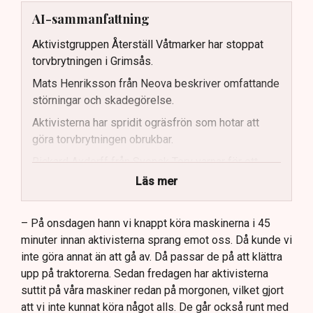
AI-sammanfattning
Aktivistgruppen Återställ Våtmarker har stoppat
torvbrytningen i Grimsås.
Mats Henriksson från Neova beskriver omfattande
störningar och skadegörelse.
Aktivisterna har spridit ogräsfrön som hotar att
göra torvbrytningen obrukbar.
Rickard Axdorff från Svensk Torv varnar för ett
stort ekonomiskt sabotage.
Läs mer
Dialogpolisen på plats står maktlös inför
aktivisternas handlingar.
– På onsdagen hann vi knappt köra maskinerna i 45
minuter innan aktivisterna sprang emot oss. Då kunde vi
Frågor kvarstår om finansiering av illegal aktivism.
inte göra annat än att gå av. Då passar de på att klättra
upp på traktorerna. Sedan fredagen har aktivisterna
suttit på våra maskiner redan på morgonen, vilket gjort
att vi inte kunnat köra något alls. De går också runt med