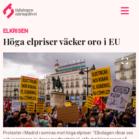
ELKRISEN
Höga elpriser väcker oro i EU
Protester i Madrid i somras mot höga elpriser: "Elbolagen rånar oss