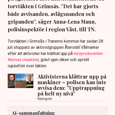
torvtäkten i Grimsås. ”Det har gjorts
både avvisanden, avlägsnanden och
gripanden”, säger Anna-Lena Mann,
polisinspektör i region Väst, till TN.
Torvtäkten i Grimsås i Tranemo kommun har sedan 28
juli stoppats av aktivistgruppen Återställ Våtmarker
efter att aktivister har klättrat upp på
torvproducenten
Neovas maskiner
, grävt igen diken och spridit
ogräsfrön över täkten.
Aktivisterna klättrar upp på
maskiner – polisen kan inte
avvisa dem: ”Upptrappning
på helt ny nivå”
Näringsliv
AI-sammanfattning