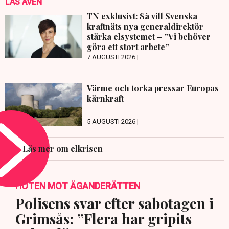
LÄS ÄVEN
TN exklusivt: Så vill Svenska
kraftnäts nya generaldirektör
stärka elsystemet – ”Vi behöver
göra ett stort arbete”
7 AUGUSTI 2026 |
Värme och torka pressar Europas
kärnkraft
5 AUGUSTI 2026 |
Läs mer om elkrisen
HOTEN MOT ÄGANDERÄTTEN
Polisens svar efter sabotagen i
Grimsås: ”Flera har gripits