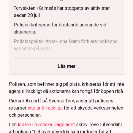
Torvtäkten i Grimsås har stoppats av aktivister
sedan 28 juli.
Polisen kritiseras för bristande agerande vid
aktionerna.
Polisinspektör Anna-Lena Mann förklarar polisens
agerande på plats.
40 personer misstänks med cirka 120
brottsmisstankar kopplade.
Läs mer
Polisen använder drönare och uniformerad polis
för att dokumentera bevis.
Polisen, som befinner sig på plats, kritiseras för att inte
agera tillräckligt då aktionerna kan fortgå för öppen ridå.
Samtidigt är polisarbetet komplext när det gäller
att navigera juridiska rättigheter och gränser.
Rickard Axdorff på Svensk Torv, anser att polisens
resurser
inte är tillräckliga
för att skydda verksamheten
och personalen.
I en
ledare i Svenska Dagbladet
skrev Tove Lifvendahl
att polisen ”behöver utveckla sina metoder för att