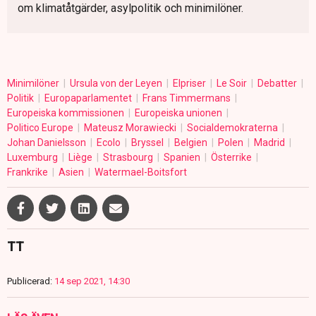
om klimatåtgärder, asylpolitik och minimilöner.
Minimilöner
Ursula von der Leyen
Elpriser
Le Soir
Debatter
Politik
Europaparlamentet
Frans Timmermans
Europeiska kommissionen
Europeiska unionen
Politico Europe
Mateusz Morawiecki
Socialdemokraterna
Johan Danielsson
Ecolo
Bryssel
Belgien
Polen
Madrid
Luxemburg
Liège
Strasbourg
Spanien
Österrike
Frankrike
Asien
Watermael-Boitsfort
TT
Publicerad:
14 sep 2021, 14:30