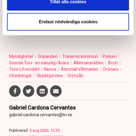
Tillåt alla cookies
– Anmälningar om till exempel fröspridningen är
upptagna och kommer att utredas och lagföras, en del i
efterhand. Det är bland annat anledningen till att vi nu
Endast nödvändiga cookies
även använder drönare för att dokumentera och säkra
bevis, säger Anna-Lena Mann.
Myndigheter
Gripanden
Tranemo kommun
Polisen
Svensk Torv : en naturlig råvara
Allemansrätten
Brott
Tove Lifvendahl
Neova
Återställ Våtmarker
Drönare
Utredningar
Skadegörelse
Grimsås
Gabriel Cardona Cervantes
gabriel.cardona.cervantes@tn.se
Publicerad:
6 aug 2026, 12:35