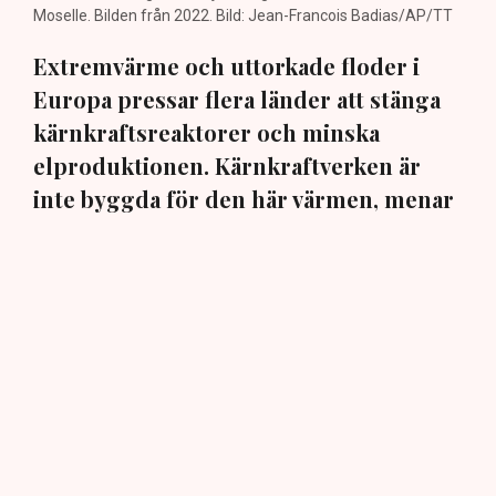
Moselle. Bilden från 2022. Bild: Jean-Francois Badias/AP/TT
Extremvärme och uttorkade floder i
Europa pressar flera länder att stänga
kärnkraftsreaktorer och minska
elproduktionen. Kärnkraftverken är
inte byggda för den här värmen, menar
en expert.
I Ungern gick regeringen ut förra veckan och bad
industrier i landet att minska elförbrukningen.
Anledningen är att landets enda kärnkraftverk, Paks,
söder om Budapest, riskerar att stängas till följd av
rekordlåga vattennivåer i floden Donau.
Grannlandet Rumänien har tagit till drastiska åtgärder. I
måndags sprängdes en del av en kanal för att
omdirigera vatten för att undvika att kärnkraftverket