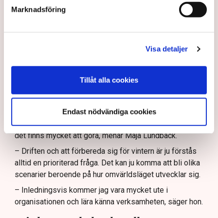
konsumtion råda i varje sekund.
Marknadsföring
”Att förbereda sig för vintern är
ju förstås alltid en prioriterad
Visa detaljer
fråga.”
Tillåt alla cookies
Svenska kraftnät är också beredskapsmyndighet för
elförsörjningen och förvaltar och utvecklar
transmissionsnätet i Sverige.
Endast nödvändiga cookies
Med andra ord ett mycket brett och viktigt ansvar. Och
det finns mycket att göra, menar Maja Lundbäck.
– Driften och att förbereda sig för vintern är ju förstås
alltid en prioriterad fråga. Det kan ju komma att bli olika
scenarier beroende på hur omvärldsläget utvecklar sig.
– Inledningsvis kommer jag vara mycket ute i
organisationen och lära känna verksamheten, säger hon.