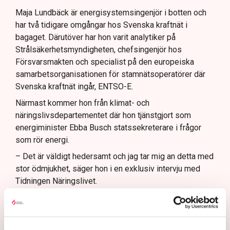
Nya utlandsförbindelser ska analyseras noggrant.
Maja Lundbäck är energisystemsingenjör i botten och
har två tidigare omgångar hos Svenska kraftnät i
bagaget. Därutöver har hon varit analytiker på
Strålsäkerhetsmyndigheten, chefsingenjör hos
Försvarsmakten och specialist på den europeiska
samarbetsorganisationen för stamnätsoperatörer där
Svenska kraftnät ingår, ENTSO-E.
Närmast kommer hon från klimat- och
näringslivsdepartementet där hon tjänstgjort som
energiminister Ebba Busch statssekreterare i frågor
som rör energi.
– Det är väldigt hedersamt och jag tar mig an detta med
stor ödmjukhet, säger hon i en exklusiv intervju med
Tidningen Näringslivet.
Hjärnan bakom
regeringens nya plan för
elsystemet: ”Vi har varit