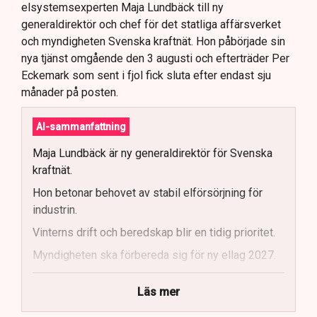
elsystemsexperten Maja Lundbäck till ny
generaldirektör och chef för det statliga affärsverket
och myndigheten Svenska kraftnät. Hon påbörjade sin
nya tjänst omgående den 3 augusti och efterträder Per
Eckemark som sent i fjol fick sluta efter endast sju
månader på posten.
AI-sammanfattning
Maja Lundbäck är ny generaldirektör för Svenska
kraftnät.
Hon betonar behovet av stabil elförsörjning för
industrin.
Vinterns drift och beredskap blir en tidig prioritet.
Myndigheten ska förbereda sig för ny ellag 2027.
Maja Lundbäck vill se en mer proaktiv
Läs mer
systemoperatör.