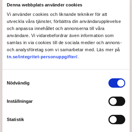
naiva”
Denna webbplats använder cookies
Näringsliv
Vi använder cookies och liknande tekniker för att
utveckla våra tjänster, förbättra din användarupplevelse
Vad kan Svenska kraftnät göra för att skapa
och anpassa innehållet och annonserna till våra
förutsättningar för näringslivet?
användare. Vi vidarebefordrar även information som
– Det är väldigt viktigt att tydliggöra hur vi kan
samlas in via cookies till de sociala medier och annons-
expandera och möta industrins behov av el. Jag ser det
och analysföretag som vi samarbetar med. Läs mer på
som en grundläggande förutsättning för vår
tn.se/integritet-personuppgifter/
.
konkurrenskraft och då är det viktigt att säkerställa
leveranssäkerhet och att kunna visa företagen att
Sverige är ett land där vi har rådighet över vår
Samtyckesval
energiförsörjning och att vi kommer att stå stadiga
Nödvändig
oavsett vad som händer i omvärlden.
Svenska kraftnät är så kallad systemansvarig för
Inställningar
överföringssystemet vilket innebär att de planerar,
leder och driftar det svenska elsystemet och ser till att
det fungerar dygnet runt, årets alla timmar. I elsystemet
Statistik
behöver nämligen exakt balans mellan produktion och