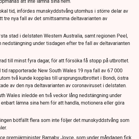
ppmanas att inte lämna sina hem.
okal tid, infördes munskyddstvång utomhus i större delar av
t tre nya fall av det smittsamma deltavarianten av
sta stad i delstaten Western Australia, samt regionen Peel,
n nedstängning under tisdagen efter tre fall av deltavarianten
 till minst fyra dagar, för att försöka få stopp på utbrottet.
 tid rapporterade New South Wales 19 nya fall av 67 000
utom två kunde kopplas till ursprungsutbrottet i Bondi, östra
tade av den nya deltavarianten av coronaviruset i delstaten.
th Wales inledde en två veckor lång nedstängning under
s enbart lämna sina hem för att handla, motionera eller göra
ngen bötfällt flera som inte följer det munskyddstvång som
ler.
vice premiärminister Barnaby Joyce, som under måndagen fick