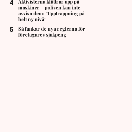
Aktivisterna klättrar upp på
maskiner – polisen kan inte
avvisa dem: ”Upptrappning på
helt ny nivå”
Så funkar de nya reglerna för
företagares sjukpeng