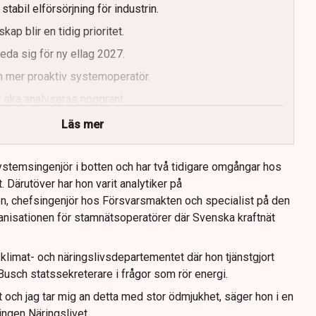
tabil elförsörjning för industrin.
kap blir en tidig prioritet.
da sig för ny ellag 2027.
n mer proaktiv systemoperatör.
 ska analyseras noggrant.
Läs mer
stemsingenjör i botten och har två tidigare omgångar hos
. Därutöver har hon varit analytiker på
n, chefsingenjör hos Försvarsmakten och specialist på den
nisationen för stamnätsoperatörer där Svenska kraftnät
limat- och näringslivsdepartementet där hon tjänstgjort
usch statssekreterare i frågor som rör energi.
 och jag tar mig an detta med stor ödmjukhet, säger hon i en
ingen Näringslivet.