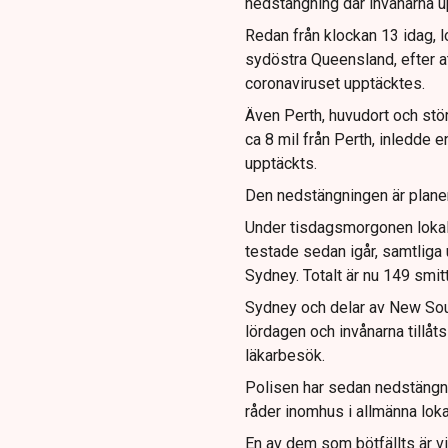
nedstängning där invånarna u
Redan från klockan 13 idag, l
sydöstra Queensland, efter at
coronaviruset upptäcktes.
Även Perth, huvudort och stör
ca 8 mil från Perth, inledde e
upptäckts.
Den nedstängningen är planerad
Under tisdagsmorgonen lokal
testade sedan igår, samtliga 
Sydney. Totalt är nu 149 smit
Sydney och delar av New Sou
lördagen och invånarna tillåt
läkarbesök.
Polisen har sedan nedstängni
råder inomhus i allmänna loka
En av dem som bötfällts är 