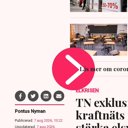
Läs mer om coron
ELKRISEN
TN exklusi
kraftnäts
Pontus Nyman
Publicerad:
7 aug 2026, 13:22
stärka el
Uppdaterad:
7 aug 2026,