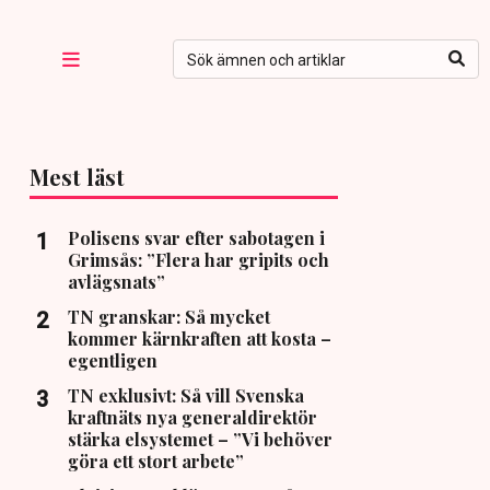
Mest läst
Polisens svar efter sabotagen i
Grimsås: ”Flera har gripits och
avlägsnats”
TN granskar: Så mycket
kommer kärnkraften att kosta –
egentligen
TN exklusivt: Så vill Svenska
kraftnäts nya generaldirektör
stärka elsystemet – ”Vi behöver
göra ett stort arbete”