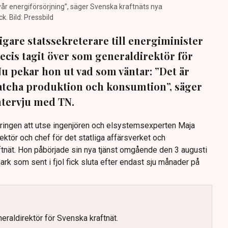
 vår energiförsörjning”, säger Svenska kraftnäts nya
. Bild: Pressbild
igare statssekreterare till energiminister
ecis tagit över som generaldirektör för
Nu pekar hon ut vad som väntar: ”Det är
 matcha produktion och konsumtion”, säger
intervju med TN.
eringen att utse ingenjören och elsystemsexperten Maja
rektör och chef för det statliga affärsverket och
nät. Hon påbörjade sin nya tjänst omgående den 3 augusti
rk som sent i fjol fick sluta efter endast sju månader på
eraldirektör för Svenska kraftnät.