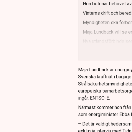
Hon betonar behovet av s
Vinterns drift och bereds
Myndigheten ska förbere
Maja Lundbäck vill se e
Nya utlandsförbindelser
Maja Lundbäck är energisy
Svenska kraftnät i bagaget
Strålsäkerhetsmyndighete
europeiska samarbetsorga
ingår, ENTSO-E.
Närmast kommer hon från k
som energiminister Ebba B
– Det är väldigt hedersamt
exklusiv intervju med Tidn