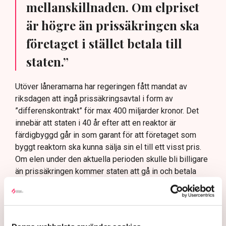
mellanskillnaden. Om elpriset
är högre än prissäkringen ska
företaget i stället betala till
staten.”
Utöver låneramarna har regeringen fått mandat av
riksdagen att ingå prissäkringsavtal i form av
”differenskontrakt” för max 400 miljarder kronor. Det
innebär att staten i 40 år efter att en reaktor är
färdigbyggd går in som garant för att företaget som
byggt reaktorn ska kunna sälja sin el till ett visst pris.
Om elen under den aktuella perioden skulle bli billigare
än prissäkringen kommer staten att gå in och betala
mellanskillnaden. Om elpriset är högre än prissäkringen
ska företaget i stället betala till staten.
Verkliga notan för att inte