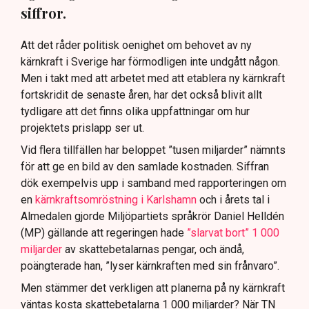
siffror.
Att det råder politisk oenighet om behovet av ny
kärnkraft i Sverige har förmodligen inte undgått någon.
Men i takt med att arbetet med att etablera ny kärnkraft
fortskridit de senaste åren, har det också blivit allt
tydligare att det finns olika uppfattningar om hur
projektets prislapp ser ut.
Vid flera tillfällen har beloppet ”tusen miljarder” nämnts
för att ge en bild av den samlade kostnaden. Siffran
dök exempelvis upp i samband med rapporteringen om
en
kärnkraftsomröstning i Karlshamn
och i årets tal i
Almedalen gjorde Miljöpartiets språkrör Daniel Helldén
(MP) gällande att regeringen hade
”slarvat bort” 1 000
miljarder
av skattebetalarnas pengar, och ändå,
poängterade han, ”lyser kärnkraften med sin frånvaro”.
Men stämmer det verkligen att planerna på ny kärnkraft
väntas kosta skattebetalarna 1 000 miljarder? När TN