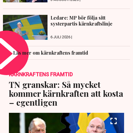
Ledare: MP bör följa sitt
systerpartis kärnkraftslinje
6 JULI 2026 |
Läs mer om kärnkraftens framtid
KÄRNKRAFTENS FRAMTID
TN granskar: Så mycket
kommer kärnkraften att kosta
– egentligen