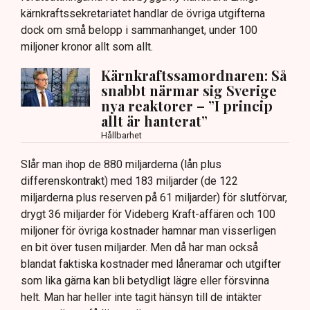
kärnkraftssekretariatet handlar de övriga utgifterna
dock om små belopp i sammanhanget, under 100
miljoner kronor allt som allt.
Kärnkraftssamordnaren: Så
snabbt närmar sig Sverige
nya reaktorer – ”I princip
allt är hanterat”
Hållbarhet
Slår man ihop de 880 miljarderna (lån plus
differenskontrakt) med 183 miljarder (de 122
miljarderna plus reserven på 61 miljarder) för slutförvar,
drygt 36 miljarder för Videberg Kraft-affären och 100
miljoner för övriga kostnader hamnar man visserligen
en bit över tusen miljarder. Men då har man också
blandat faktiska kostnader med låneramar och utgifter
som lika gärna kan bli betydligt lägre eller försvinna
helt. Man har heller inte tagit hänsyn till de intäkter