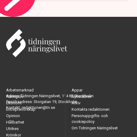
Arbetsmarknad
Appar
Adress: Tidningen Näringslivet, 114 82 Stockholm
Näringsliv
Nyhetsbrev
Besöksadress: Storgatan 19, Stockholm
Ekonomi
Arkiv
Kontakt: redaktionen@tn.se
Entreprenörskap
Kontakta redaktionen
Opinion
Personuppgifts- och
cookiepolicy
Hållbarhet
Om Tidningen Näringslivet
Utrikes
Krönikor