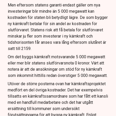
Men eftersom statens garanti endast gäller om nya
investeringar blir mindre än 5 000 megawatt kan
kostnaden för staten bli betydligt lägre. De som bygger
ny kärnkraft betalar för sin andel av kostnaden för
slutförvaret. Statens risk att få betala för slutförvaret
minskar ju fler som investerar i ny kärnkraft och
tidshorisonten får anses vara lång eftersom slutåret är
satt till 2159.
Om det byggs kärnkraft motsvarande 5 000 megawatt
eller mer blir statens slutförvarsnota 0 kronor. Värt att
notera är att de ansökningar om stöd för ny kärnkraft
som inkommit hittills redan överstiger 5 000 megawatt.
Utöver de större posterna ovan har kärnkraftsprojektet
medfört en del övriga kostnader. Det har exempelvis
tillsatts en kärnkraftssamordnare som har fått ett kansli
med en handfull medarbetare och det har utgått
ersättning till kommuner som undersökt
förutsättningarna för att bygga ny kärnkraft. Enligt