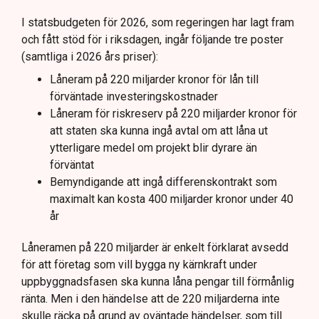
annat möjliga kostnader för slutförvar.
I statsbudgeten för 2026, som regeringen har lagt fram
och fått stöd för i riksdagen, ingår följande tre poster
Regeringen och Miljöpartiet har olika syn på
(samtliga i 2026 års priser):
investeringens nödvändighet.
Låneram på 220 miljarder kronor för lån till
förväntade investeringskostnader
Låneram för riskreserv på 220 miljarder kronor för
att staten ska kunna ingå avtal om att låna ut
ytterligare medel om projekt blir dyrare än
förväntat
Bemyndigande att ingå differenskontrakt som
maximalt kan kosta 400 miljarder kronor under 40
år
Låneramen på 220 miljarder är enkelt förklarat avsedd
för att företag som vill bygga ny kärnkraft under
uppbyggnadsfasen ska kunna låna pengar till förmånlig
ränta. Men i den händelse att de 220 miljarderna inte
skulle räcka på grund av oväntade händelser, som till