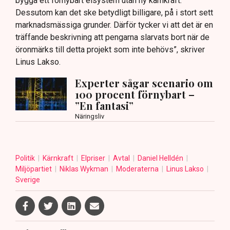
bygga ett förnybart elsystem utan ny kärnkraft.
Dessutom kan det ske betydligt billigare, på i stort sett
marknadsmässiga grunder. Därför tycker vi att det är en
träffande beskrivning att pengarna slarvats bort när de
öronmärks till detta projekt som inte behövs”, skriver
Linus Lakso.
Experter sågar scenario om
100 procent förnybart –
”En fantasi”
Näringsliv
Politik
Kärnkraft
Elpriser
Avtal
Daniel Helldén
Miljöpartiet
Niklas Wykman
Moderaterna
Linus Lakso
Sverige