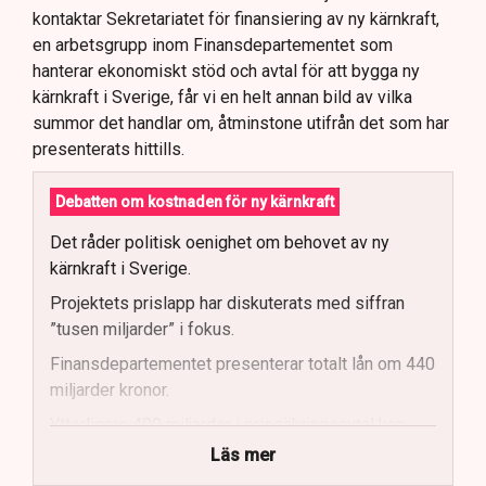
kontaktar Sekretariatet för finansiering av ny kärnkraft,
en arbetsgrupp inom Finansdepartementet som
hanterar ekonomiskt stöd och avtal för att bygga ny
kärnkraft i Sverige, får vi en helt annan bild av vilka
summor det handlar om, åtminstone utifrån det som har
presenterats hittills.
Debatten om kostnaden för ny kärnkraft
Det råder politisk oenighet om behovet av ny
kärnkraft i Sverige.
Projektets prislapp har diskuterats med siffran
”tusen miljarder” i fokus.
Finansdepartementet presenterar totalt lån om 440
miljarder kronor.
Ytterligare 400 miljarder i prissäkringsavtal kan
påverka statens kostnader.
Läs mer
Totala uppskattade kostnader inkluderar bland