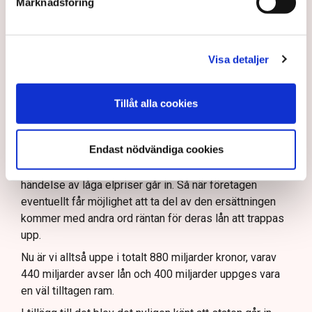
Marknadsföring
miljarder uppges vara en väl
tilltagen ram.”
Visa detaljer
Här är det dock värt att nämna att låneramen, som ju
gällde lån till företag som bygger kärnkraft, bara gäller
Tillåt alla cookies
under uppbyggnadsfasen. När reaktorerna är
färdigbyggda kommer räntorna på lånen att bli dyrare.
Endast nödvändiga cookies
Men det är då, när reaktorerna är färdigbyggda och kan
börja producera och sälja el, som statens ersättning i
händelse av låga elpriser går in. Så när företagen
eventuellt får möjlighet att ta del av den ersättningen
kommer med andra ord räntan för deras lån att trappas
upp.
Nu är vi alltså uppe i totalt 880 miljarder kronor, varav
440 miljarder avser lån och 400 miljarder uppges vara
en väl tilltagen ram.