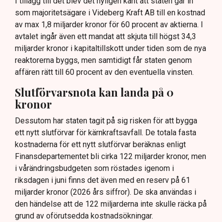
I tillägg till det blev det nyligen känt att staten går in
som majoritetsägare i Videberg Kraft AB till en kostnad
av max 1,8 miljarder kronor för 60 procent av aktierna. I
avtalet ingår även ett mandat att skjuta till högst 34,3
miljarder kronor i kapitaltillskott under tiden som de nya
reaktorerna byggs, men samtidigt får staten genom
affären rätt till 60 procent av den eventuella vinsten.
Slutförvarsnota kan landa på 0
kronor
Dessutom har staten tagit på sig risken för att bygga
ett nytt slutförvar för kärnkraftsavfall. De totala fasta
kostnaderna för ett nytt slutförvar beräknas enligt
Finansdepartementet bli cirka 122 miljarder kronor, men
i vårändringsbudgeten som röstades igenom i
riksdagen i juni finns det även med en reserv på 61
miljarder kronor (2026 års siffror). De ska användas i
den händelse att de 122 miljarderna inte skulle räcka på
grund av oförutsedda kostnadsökningar.