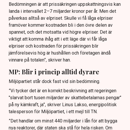
Bedömningen är att prissäkringen uppskattningsvis kan
landa i intervallet 2–7 miljarder kronor per år. Men det
påverkas alltså av elpriset. Skulle vi få låga elpriser
framöver kommer kostnaden bli i den övre delen av
spannet, och det motsatta vid högre elpriser. Det är
viktigt att komma ihåg att i ett läge där vi får låga
elpriser och kostnaden för prissäkringen blir
jämförelsevis hög är hushållen och företagen ändå
vinnare på totalen”, skriver han.
MP: Blir i princip alltid dyrare
Miljöpartiet står dock fast vid sin bedömning.
”Vi tycker det är en korrekt beskrivning att regeringen
"slarvat bort tusen miljarder av skattebetalarnas pengar"
på ny kärnkraft, ja”, skriver Linus Lakso, energipolitisk
talesperson för Miljöpartiet, i ett mejl till TN.
”Det handlar om minst 440 miljarder i lån för att bygga
nya reaktorer, där staten ska stå för hela risken. Om