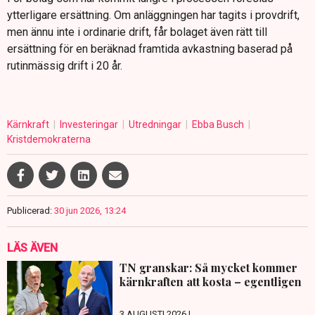
ytterligare ersättning. Om anläggningen har tagits i provdrift,
men ännu inte i ordinarie drift, får bolaget även rätt till
ersättning för en beräknad framtida avkastning baserad på
rutinmässig drift i 20 år.
Kärnkraft
Investeringar
Utredningar
Ebba Busch
Kristdemokraterna
Publicerad:
30 jun 2026, 13:24
LÄS ÄVEN
TN granskar: Så mycket kommer
kärnkraften att kosta – egentligen
3 AUGUSTI 2026 |