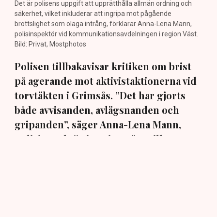
Det är polisens uppgift att upprätthålla allmän ordning och
säkerhet, vilket inkluderar att ingripa mot pågående
brottslighet som olaga intrång, förklarar Anna-Lena Mann,
polisinspektör vid kommunikationsavdelningen i region Väst.
Bild: Privat, Mostphotos
Polisen tillbakavisar kritiken om brist
på agerande mot aktivistaktionerna vid
torvtäkten i Grimsås. ”Det har gjorts
både avvisanden, avlägsnanden och
gripanden”, säger Anna-Lena Mann,
polisinspektör i region Väst, till TN.
Torvtäkten i Grimsås i Tranemo kommun har sedan 28
juli stoppats av aktivistgruppen Återställ Våtmarker
efter att aktivister har klättrat upp på
torvproducenten
Neovas maskiner
, grävt igen diken och spridit
ogräsfrön över täkten.