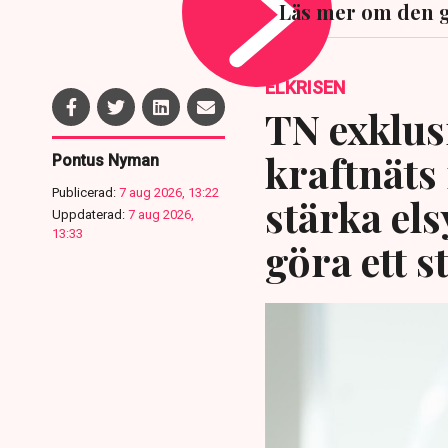
Läs mer om den 
ELKRISEN
TN exklusi
kraftnäts
Pontus Nyman
Publicerad:
7 aug 2026, 13:22
stärka el
Uppdaterad:
7 aug 2026,
13:33
göra ett s