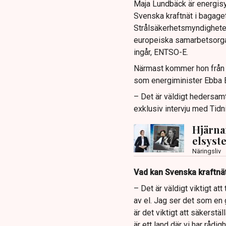
Maja Lundbäck är energisy
Svenska kraftnät i bagaget
Strålsäkerhetsmyndighete
europeiska samarbetsorga
ingår, ENTSO-E.
Närmast kommer hon från k
som energiminister Ebba B
– Det är väldigt hedersamt
exklusiv intervju med Tidn
Hjärna
elsyste
Näringsliv
Vad kan Svenska kraftnät
– Det är väldigt viktigt a
av el. Jag ser det som en 
är det viktigt att säkerstä
är ett land där vi har rådi