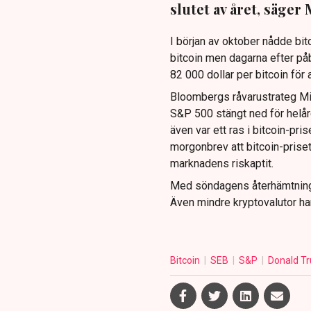
slutet av året, säge
I början av oktober nådde bit
bitcoin men dagarna efter påb
82 000 dollar per bitcoin för
Bloombergs råvarustrateg Mik
S&P 500 stängt ned för helår
även var ett ras i bitcoin-pr
morgonbrev att bitcoin-prise
marknadens riskaptit.
Med söndagens återhämtning 
Även mindre kryptovalutor ha
Bitcoin
SEB
S&P
Donald T