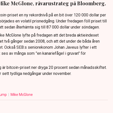
r Mike McGlone, råvarustrateg på Bloomberg.
coin-priset en ny rekordnivå på en bit över 120 000 dollar per
örjades en volatil prisnedgång. Under fredagen föll priset till
 att sedan återhämta sig till 87 000 dollar under söndagen.
e McGlone lyfte på fredagen att det breda aktieindexet
et två gånger sedan 2008, och att det under de båda åren
iset. Också SEB:s seniorekonom Johan Javeus lyfter i ett
t ses av många som ”en kanariefågel i gruvan" för
är bitcoin-priset ner dryga 20 procent sedan månadsskiftet.
r sett tydliga nedgångar under november.
rump
Mike McGlone