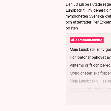
Den 30 juli beslutade reg
Lundbäck till ny generaldi
myndigheten Svenska kraft
och efterträder Per Eckema
posten.
AI-sammanfattning
Maja Lundbäck är ny gen
Hon betonar behovet av s
Vinterns drift och bereds
Myndigheten ska förbere
Maja Lundbäck vill se e
Nya utlandsförbindelser