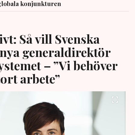
globala konjunkturen
vt: Så vill Svenska
 nya generaldirektör
systemet – ”Vi behöver
tort arbete”