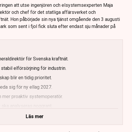
eringen att utse ingenjören och elsystemsexperten Maja
rektör och chef för det statliga affärsverket och
nät. Hon påbörjade sin nya tjänst omgående den 3 augusti
rk som sent i fjol fick sluta efter endast sju månader på
eraldirektör för Svenska kraftnät.
tabil elförsörjning för industrin.
kap blir en tidig prioritet.
da sig för ny ellag 2027.
n mer proaktiv systemoperatör.
 ska analyseras noggrant.
Läs mer