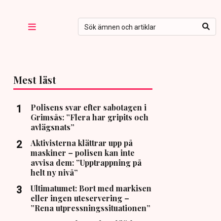
Mest läst
Polisens svar efter sabotagen i
Grimsås: ”Flera har gripits och
avlägsnats”
Aktivisterna klättrar upp på
maskiner – polisen kan inte
avvisa dem: ”Upptrappning på
helt ny nivå”
Ultimatumet: Bort med markisen
eller ingen uteservering –
”Rena utpressningssituationen”