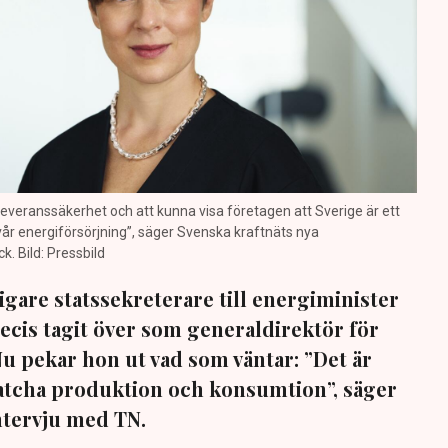
a leveranssäkerhet och att kunna visa företagen att Sverige är ett
 vår energiförsörjning”, säger Svenska kraftnäts nya
. Bild: Pressbild
igare statssekreterare till energiminister
ecis tagit över som generaldirektör för
Nu pekar hon ut vad som väntar: ”Det är
 matcha produktion och konsumtion”, säger
intervju med TN.