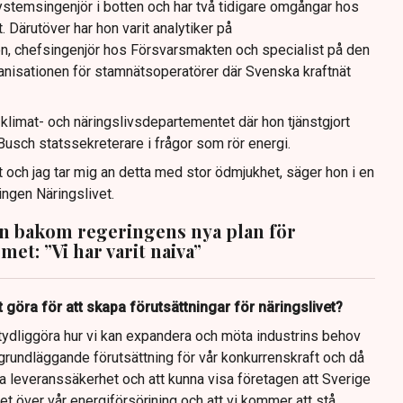
stemsingenjör i botten och har två tidigare omgångar hos
. Därutöver har hon varit analytiker på
n, chefsingenjör hos Försvarsmakten och specialist på den
nisationen för stamnätsoperatörer där Svenska kraftnät
limat- och näringslivsdepartementet där hon tjänstgjort
usch statssekreterare i frågor som rör energi.
 och jag tar mig an detta med stor ödmjukhet, säger hon i en
ingen Näringslivet.
n bakom regeringens nya plan för
met: ”Vi har varit naiva”
 göra för att skapa förutsättningar för näringslivet?
tt tydliggöra hur vi kan expandera och möta industrins behov
grundläggande förutsättning för vår konkurrenskraft och då
lla leveranssäkerhet och att kunna visa företagen att Sverige
ghet över vår energiförsörjning och att vi kommer att stå