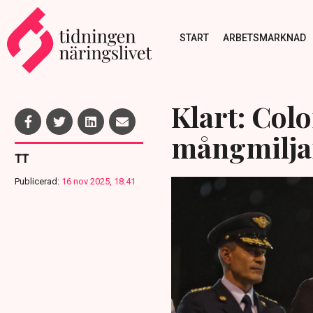
START
ARBETSMARKNAD
Klart: Col
mångmilja
TT
Publicerad:
16 nov 2025, 18:41