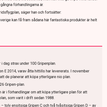
 gångna förhandlingarna är.
idsflygplan, säger han och fortsätter:
m Sverige kan få fram sådana här fantastiska produkter är helt
 i dag strax under 100 Gripenplan.
n E 2014, varav åtta hittills har levererats. I november
t de planerar att köpa ytterligare nio plan.
 26 Gripen-plan.
är i förhandlingar om att köpa ytterligare plan för att
an, som varit i drift sedan 1988.
 – tolv ensitsiga Gripen C och två tvåsitsiga Gripen D – av