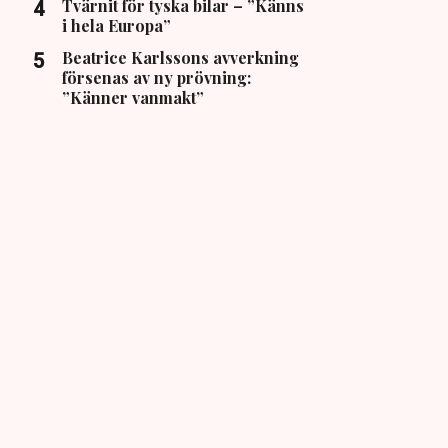
Tvärnit för tyska bilar – ”Känns
i hela Europa”
Beatrice Karlssons avverkning
försenas av ny prövning:
”Känner vanmakt”