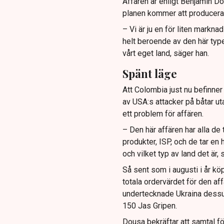
Affären är enligt Benjamin Do
planen kommer att produceras
– Vi är ju en för liten markna
helt beroende av den här type
vårt eget land, säger han.
Spänt läge
Att Colombia just nu befinner 
av USA:s attacker på båtar u
ett problem för affären.
– Den här affären har alla de
produkter, ISP, och de tar en 
och vilket typ av land det är,
Så sent som i augusti i år kö
totala ordervärdet för den aff
undertecknade Ukraina dessut
150 Jas Gripen.
Dousa bekräftar att samtal fö