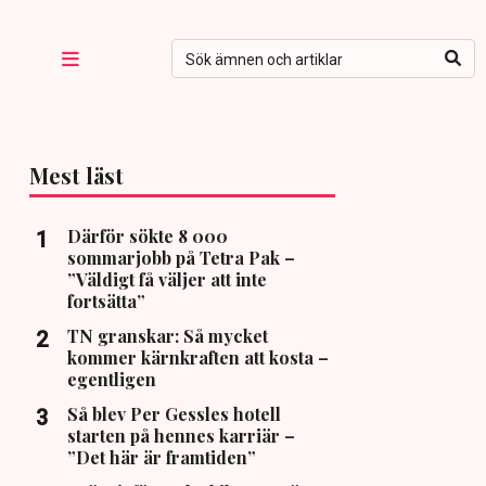
Mest läst
Därför sökte 8 000
sommarjobb på Tetra Pak –
”Väldigt få väljer att inte
fortsätta”
TN granskar: Så mycket
kommer kärnkraften att kosta –
egentligen
Så blev Per Gessles hotell
starten på hennes karriär –
”Det här är framtiden”