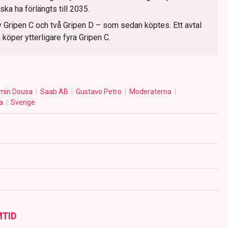
ska ha förlängts till 2035.
v Gripen C och två Gripen D – som sedan köptes. Ett avtal
köper ytterligare fyra Gripen C.
min Dousa
Saab AB
Gustavo Petro
Moderaterna
ia
Sverige
MTID