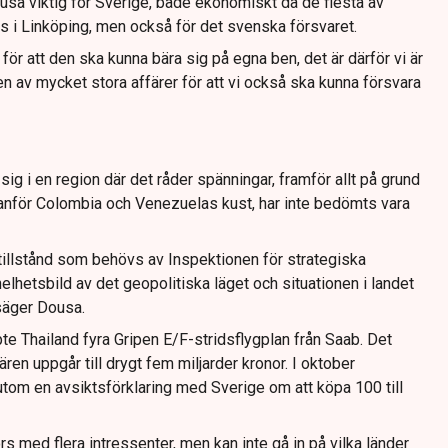
usa viktig för Sverige, både ekonomiskt då de flesta av
 i Linköping, men också för det svenska försvaret.
d för att den ska kunna bära sig på egna ben, det är därför vi är
n av mycket stora affärer för att vi också ska kunna försvara
sig i en region där det råder spänningar, framför allt på grund
tanför Colombia och Venezuelas kust, har inte bedömts vara
 tillstånd som behövs av Inspektionen för strategiska
helhetsbild av det geopolitiska läget och situationen i landet
 säger Dousa.
pte Thailand fyra Gripen E/F-stridsflygplan från Saab. Det
ären uppgår till drygt fem miljarder kronor. I oktober
om en avsiktsförklaring med Sverige om att köpa 100 till
rs med flera intressenter, men kan inte gå in på vilka länder