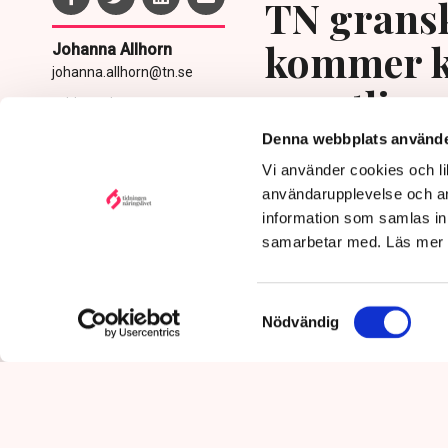
TN gransk
kommer kä
Johanna Allhorn
johanna.allhorn@tn.se
egentlige
Publicerad:
3 aug 2026, 11:23
Uppdaterad:
4 aug 2026,
Denna webbplats använde
11:19
Vi använder cookies och lik
användarupplevelse och an
information som samlas in 
samarbetar med. Läs mer
Samtyckesval
Nödvändig