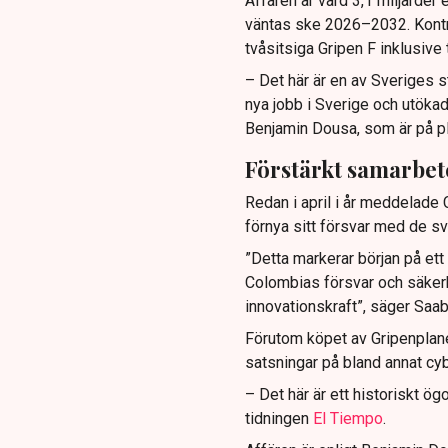
Affären är värd 3,1 miljarder
väntas ske 2026–2032. Kontra
tvåsitsiga Gripen F inklusive
– Det här är en av Sveriges s
nya jobb i Sverige och utökade
Benjamin Dousa, som är på pl
Förstärkt samarbet
Redan i april i år meddelade
förnya sitt försvar med de s
”Detta markerar början på ett
Colombias försvar och säkerh
innovationskraft”, säger Sa
Förutom köpet av Gripenplane
satsningar på bland annat cyb
– Det här är ett historiskt ö
tidningen
El Tiempo
.