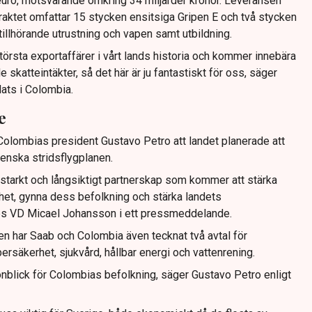
 euro, motsvarande omkring 34 miljarder kronor. Leveransen
ktet omfattar 15 stycken ensitsiga Gripen E och två stycken
 tillhörande utrustning och vapen samt utbildning.
törsta exportaffärer i vårt lands historia och kommer innebära
 skatteintäkter, så det här är ju fantastiskt för oss, säger
ats i Colombia.
e
 Colombias president Gustavo Petro att landet planerade att
venska stridsflygplanen.
 starkt och långsiktigt partnerskap som kommer att stärka
et, gynna dess befolkning och stärka landets
abs VD Micael Johansson i ett pressmeddelande.
n har Saab och Colombia även tecknat två avtal för
ersäkerhet, sjukvård, hållbar energi och vattenrening.
gonblick för Colombias befolkning, säger Gustavo Petro enligt