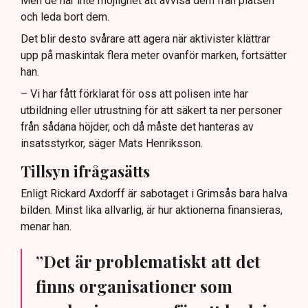
Men de har inte möjlighet att avvisa dem från platsen
och leda bort dem.
Det blir desto svårare att agera när aktivister klättrar
upp på maskintak flera meter ovanför marken, fortsätter
han.
– Vi har fått förklarat för oss att polisen inte har
utbildning eller utrustning för att säkert ta ner personer
från sådana höjder, och då måste det hanteras av
insatsstyrkor, säger Mats Henriksson.
Tillsyn ifrågasätts
Enligt Rickard Axdorff är sabotaget i Grimsås bara halva
bilden. Minst lika allvarlig, är hur aktionerna finansieras,
menar han.
”Det är problematiskt att det
finns organisationer som