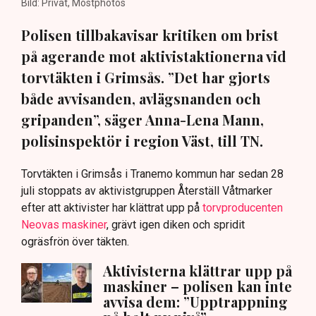
Bild: Privat, Mostphotos
Polisen tillbakavisar kritiken om brist
på agerande mot aktivistaktionerna vid
torvtäkten i Grimsås. ”Det har gjorts
både avvisanden, avlägsnanden och
gripanden”, säger Anna-Lena Mann,
polisinspektör i region Väst, till TN.
Torvtäkten i Grimsås i Tranemo kommun har sedan 28
juli stoppats av aktivistgruppen Återställ Våtmarker
efter att aktivister har klättrat upp på
torvproducenten
Neovas maskiner
, grävt igen diken och spridit
ogräsfrön över täkten.
Aktivisterna klättrar upp på
maskiner – polisen kan inte
avvisa dem: ”Upptrappning