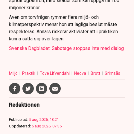
spridit ogräsfrön, med skador som kan uppgå till 100
miljoner kronor.
Även om torvfrågan rymmer flera miljö- och
klimatperspektiv menar hon att lagliga beslut måste
respekteras. Annars riskerar aktivister att i praktiken
kunna sätta sig över lagen.
Svenska Dagbladet: Sabotage stoppas inte med dialog
Miljö
Praktik
Tove Lifvendahl
Neova
Brott
Grimsås
Redaktionen
Publicerad:
5 aug 2026, 13:21
Uppdaterad:
6 aug 2026, 07:35