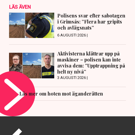
LÄS ÄVEN
Polisens svar efter sabotagen
i Grimsås: ”Flera har gripits
och avlägsnats”
6 AUGUSTI 2026 |
Aktivisterna klättrar upp på
maskiner – polisen kan inte
avvisa dem: ”Upptrappning på
helt ny nivå”
3 AUGUSTI 2026 |
Läs mer om hoten mot äganderätten