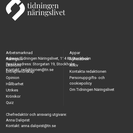
Arbetsmarknad
Appar
Adress: Tidningen Näringslivet, 114 82 Stockholm
Näringsliv
Nyhetsbrev
Besöksadress: Storgatan 19, Stockholm
Ekonomi
Arkiv
Kontakt: redaktionen@tn.se
Entreprenörskap
Kontakta redaktionen
Opinion
Personuppgifts- och
cookiepolicy
Hållbarhet
Om Tidningen Näringslivet
Utrikes
Krönikor
Quiz
Chefredaktör och ansvarig utgivare:
Anna Dalqvist
Kontakt: anna.dalqvist@tn.se