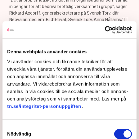
"Det är problematiskt att det finns organisationer som samlar
in pengar för att bedriva brottslig verksamhet i grupp", säger
Rickard Axdorff, generalsekreterare på Svensk Torv, där
Neova är medlem. Bild: Privat, Svensk Torv, Anna Hållams/TT
Aktivister har åter lamslagit
torvbrytningen i Grimsås – den här
gången genom att klättra upp på
Denna webbplats använder cookies
maskiner, gräva igen diken och sprida
Vi använder cookies och liknande tekniker för att
utveckla våra tjänster, förbättra din användarupplevelse
ogräsfrön. ”Aktivisterna sprang emot
och anpassa innehållet och annonserna till våra
oss”, säger Mats Henriksson,
användare. Vi vidarebefordrar även information som
tillståndsansvarig på Neova, till TN. Nu
samlas in via cookies till de sociala medier och annons-
varnar branschen för skador på
och analysföretag som vi samarbetar med. Läs mer på
tn.se/integritet-personuppgifter/
.
uppemot 100 miljoner kronor.
Brytningen av torvtäkten i Grimsås lamslås av
Samtyckesval
aktivistgruppen Återställ Våtmarker. Mats Henriksson,
Nödvändig
tillståndsansvarig på Neova, som befinner sig på plats,