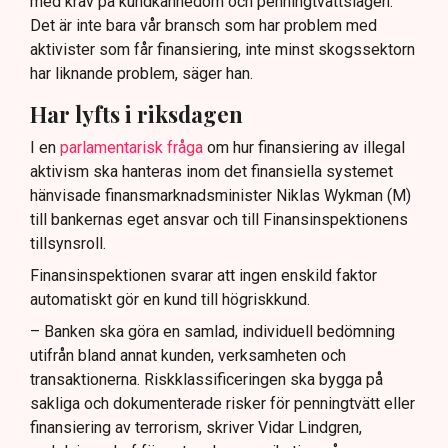
med krav på kundkännedom och penningtvättslagen.
Det är inte bara vår bransch som har problem med
aktivister som får finansiering, inte minst skogssektorn
har liknande problem, säger han.
Har lyfts i riksdagen
I en
parlamentarisk fråga
om hur finansiering av illegal
aktivism ska hanteras inom det finansiella systemet
hänvisade finansmarknadsminister Niklas Wykman (M)
till bankernas eget ansvar och till Finansinspektionens
tillsynsroll.
Finansinspektionen svarar att ingen enskild faktor
automatiskt gör en kund till högriskkund.
– Banken ska göra en samlad, individuell bedömning
utifrån bland annat kunden, verksamheten och
transaktionerna. Riskklassificeringen ska bygga på
sakliga och dokumenterade risker för penningtvätt eller
finansiering av terrorism, skriver Vidar Lindgren,