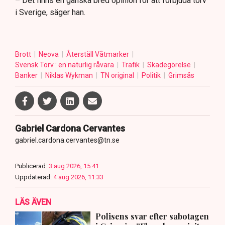
– Det finns en ganska bred opinion för att förbjuda torv
i Sverige, säger han.
Brott
Neova
Återställ Våtmarker
Svensk Torv : en naturlig råvara
Trafik
Skadegörelse
Banker
Niklas Wykman
TN original
Politik
Grimsås
Gabriel Cardona Cervantes
gabriel.cardona.cervantes@tn.se
Publicerad:
3 aug 2026, 15:41
Uppdaterad:
4 aug 2026, 11:33
LÄS ÄVEN
Polisens svar efter sabotagen