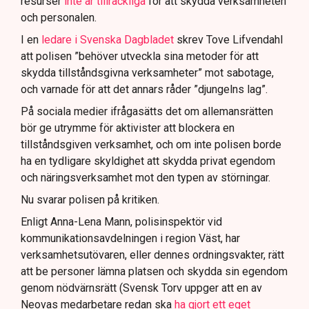
resurser
inte är tillräckliga
för att skydda verksamheten
och personalen.
I en
ledare i Svenska Dagbladet
skrev Tove Lifvendahl
att polisen ”behöver utveckla sina metoder för att
skydda tillståndsgivna verksamheter” mot sabotage,
och varnade för att det annars råder ”djungelns lag”.
På sociala medier ifrågasätts det om allemansrätten
bör ge utrymme för aktivister att blockera en
tillståndsgiven verksamhet, och om inte polisen borde
ha en tydligare skyldighet att skydda privat egendom
och näringsverksamhet mot den typen av störningar.
Nu svarar polisen på kritiken.
Enligt Anna-Lena Mann, polisinspektör vid
kommunikationsavdelningen i region Väst, har
verksamhetsutövaren, eller dennes ordningsvakter, rätt
att be personer lämna platsen och skydda sin egendom
genom nödvärnsrätt (Svensk Torv uppger att en av
Neovas medarbetare redan ska
ha gjort ett eget