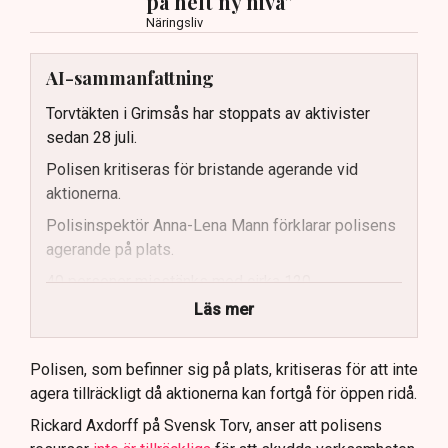
på helt ny nivå”
Näringsliv
AI-sammanfattning
Torvtäkten i Grimsås har stoppats av aktivister
sedan 28 juli.
Polisen kritiseras för bristande agerande vid
aktionerna.
Polisinspektör Anna-Lena Mann förklarar polisens
agerande på plats.
40 personer misstänks med cirka 120
brottsmisstankar kopplade.
Läs mer
Polisen använder drönare och uniformerad polis
för att dokumentera bevis.
Polisen, som befinner sig på plats, kritiseras för att inte
agera tillräckligt då aktionerna kan fortgå för öppen ridå.
Samtidigt är polisarbetet komplext när det gäller
att navigera juridiska rättigheter och gränser.
Rickard Axdorff på Svensk Torv, anser att polisens