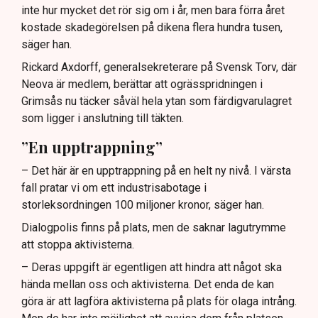
inte hur mycket det rör sig om i år, men bara förra året
kostade skadegörelsen på dikena flera hundra tusen,
säger han.
Rickard Axdorff, generalsekreterare på Svensk Torv, där
Neova är medlem, berättar att ogrässpridningen i
Grimsås nu täcker såväl hela ytan som färdigvarulagret
som ligger i anslutning till täkten.
”En upptrappning”
– Det här är en upptrappning på en helt ny nivå. I värsta
fall pratar vi om ett industrisabotage i
storleksordningen 100 miljoner kronor, säger han.
Dialogpolis finns på plats, men de saknar lagutrymme
att stoppa aktivisterna.
– Deras uppgift är egentligen att hindra att något ska
hända mellan oss och aktivisterna. Det enda de kan
göra är att lagföra aktivisterna på plats för olaga intrång.