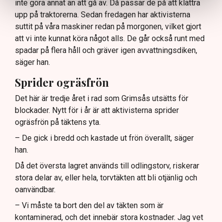
inte göra annat än att gå av. Då passar de på att klättra
upp på traktorerna. Sedan fredagen har aktivisterna
suttit på våra maskiner redan på morgonen, vilket gjort
att vi inte kunnat köra något alls. De går också runt med
spadar på flera håll och gräver igen avvattningsdiken,
säger han.
Sprider ogräsfrön
Det här är tredje året i rad som Grimsås utsätts för
blockader. Nytt för i år är att aktivisterna sprider
ogräsfrön på täktens yta.
– De gick i bredd och kastade ut frön överallt, säger
han.
Då det översta lagret används till odlingstorv, riskerar
stora delar av, eller hela, torvtäkten att bli otjänlig och
oanvändbar.
– Vi måste ta bort den del av täkten som är
kontaminerad, och det innebär stora kostnader. Jag vet