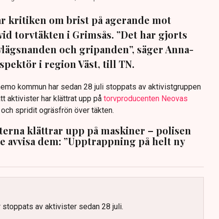
sar kritiken om brist på agerande mot
vid torvtäkten i Grimsås. ”Det har gjorts
avlägsnanden och gripanden”, säger Anna-
pektör i region Väst, till TN.
anemo kommun har sedan 28 juli stoppats av aktivistgruppen
tt aktivister har klättrat upp på
torvproducenten Neovas
n och spridit ogräsfrön över täkten.
sterna klättrar upp på maskiner – polisen
te avvisa dem: ”Upptrappning på helt ny
g
 stoppats av aktivister sedan 28 juli.