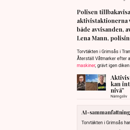
Polisen tillbakavi
aktivistaktionerna 
både avvisanden, 
Lena Mann, polisins
Torvtäkten i Grimsås i Tr
Återställ Våtmarker efter a
maskiner
, grävt igen dike
Aktivi
kan in
nivå”
Näringsliv
AI-sammanfattnin
Torvtäkten i Grimsås har