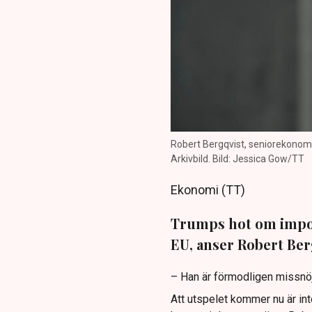
Robert Bergqvist, seniorekonom p
Arkivbild. Bild: Jessica Gow/TT
Ekonomi (TT)
Trumps hot om import
EU, anser Robert Ber
– Han är förmodligen missnöjd
Att utspelet kommer nu är int