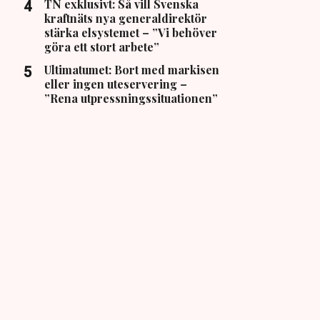
TN exklusivt: Så vill Svenska
kraftnäts nya generaldirektör
stärka elsystemet – ”Vi behöver
göra ett stort arbete”
Ultimatumet: Bort med markisen
eller ingen uteservering –
”Rena utpressningssituationen”