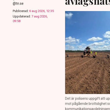
avlägsnat
@tn.se
Publicerad:
6 aug 2026, 12:35
Uppdaterad:
7 aug 2026,
09:58
Det är polisens uppgift att up
mot pågående brottslighet so
kommunikationsavdelningen i 