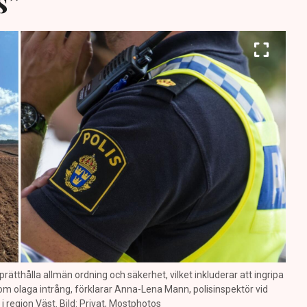
s”
prätthålla allmän ordning och säkerhet, vilket inkluderar att ingripa
m olaga intrång, förklarar Anna-Lena Mann, polisinspektör vid
region Väst. Bild: Privat, Mostphotos