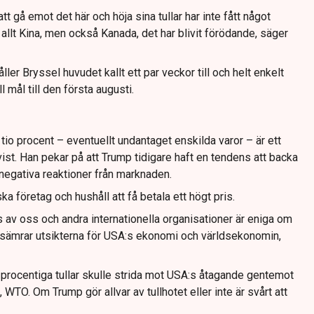
t gå emot det här och höja sina tullar har inte fått något
 allt Kina, men också Kanada, det har blivit förödande, säger
håller Bryssel huvudet kallt ett par veckor till och helt enkelt
 mål till den första augusti.
 tio procent – eventuellt undantaget enskilda varor – är ett
vist. Han pekar på att Trump tidigare haft en tendens att backa
 negativa reaktioner från marknaden.
 företag och hushåll att få betala ett högt pris.
s av oss och andra internationella organisationer är eniga om
försämrar utsikterna för USA:s ekonomi och världsekonomin,
-procentiga tullar skulle strida mot USA:s åtagande gentemot
WTO. Om Trump gör allvar av tullhotet eller inte är svårt att