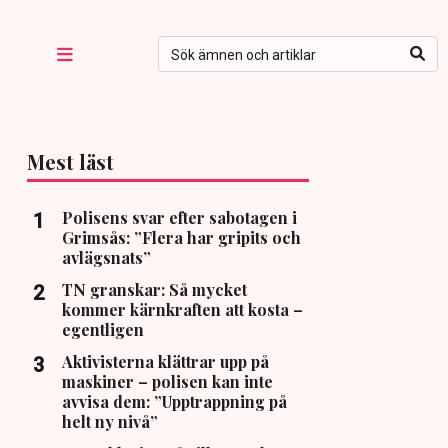
Mest läst
Polisens svar efter sabotagen i
Grimsås: ”Flera har gripits och
avlägsnats”
TN granskar: Så mycket
kommer kärnkraften att kosta –
egentligen
Aktivisterna klättrar upp på
maskiner – polisen kan inte
avvisa dem: ”Upptrappning på
helt ny nivå”