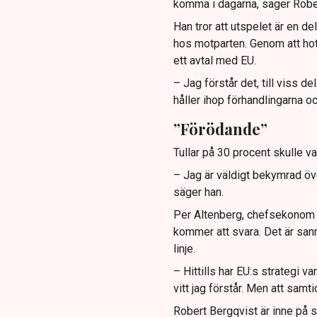
komma i dagarna, säger Robe
Han tror att utspelet är en d
hos motparten. Genom att ho
ett avtal med EU.
– Jag förstår det, till viss d
håller ihop förhandlingarna 
”Förödande”
Tullar på 30 procent skulle v
– Jag är väldigt bekymrad öve
säger han.
Per Altenberg, chefsekonom p
kommer att svara. Det är sanno
linje.
– Hittills har EU:s strategi v
vitt jag förstår. Men att sam
Robert Bergqvist är inne på s