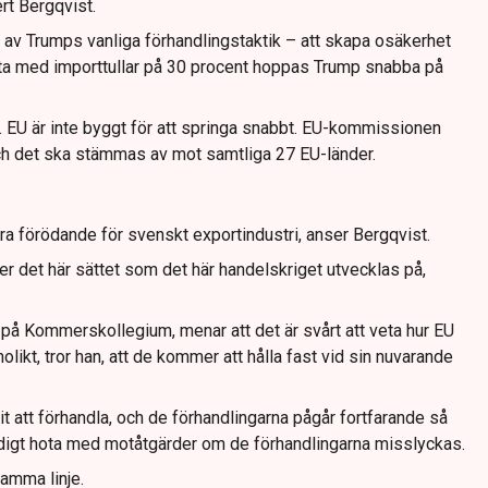
rt Bergqvist.
el av Trumps vanliga förhandlingstaktik – att skapa osäkerhet
ta med importtullar på 30 procent hoppas Trump snabba på
el. EU är inte byggt för att springa snabbt. EU-kommissionen
och det ska stämmas av mot samtliga 27 EU-länder.
ara förödande för svenskt exportindustri, anser Bergqvist.
r det här sättet som det här handelskriget utvecklas på,
å Kommerskollegium, menar att det är svårt att veta hur EU
likt, tror han, att de kommer att hålla fast vid sin nuvarande
arit att förhandla, och de förhandlingarna pågår fortfarande så
tidigt hota med motåtgärder om de förhandlingarna misslyckas.
amma linje.