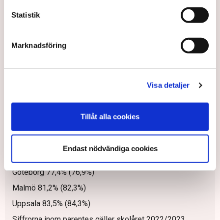
Statistik
Marknadsföring
Visa detaljer
Christian Lundahl, professor i pedagogik vid Örebro universitet. Bild:
Örebro universitet
Tillåt alla cookies
Fakta
Endast nödvändiga cookies
Stockholm 87,2% (88,1%)
Göteborg 77,4% (76,9%)
Malmö 81,2% (82,3%)
Uppsala 83,5% (84,3%)
Siffrorna inom parentes gäller skolåret 2022/2023