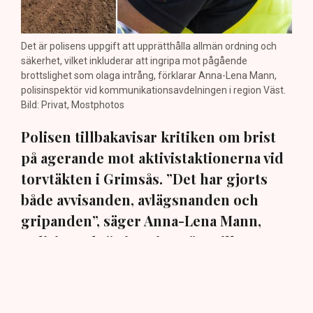
Det är polisens uppgift att upprätthålla allmän ordning och
säkerhet, vilket inkluderar att ingripa mot pågående
brottslighet som olaga intrång, förklarar Anna-Lena Mann,
polisinspektör vid kommunikationsavdelningen i region Väst.
Bild: Privat, Mostphotos
Polisen tillbakavisar kritiken om brist
på agerande mot aktivistaktionerna vid
torvtäkten i Grimsås. ”Det har gjorts
både avvisanden, avlägsnanden och
gripanden”, säger Anna-Lena Mann,
polisinspektör i region Väst, till TN.
Torvtäkten i Grimsås i Tranemo kommun har sedan 28
juli stoppats av aktivistgruppen Återställ Våtmarker
efter att aktivister har klättrat upp på
torvproducenten