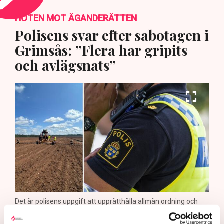
HOTEN MOT ÄGANDERÄTTEN
Polisens svar efter sabotagen i
Grimsås: ”Flera har gripits
och avlägsnats”
Det är polisens uppgift att upprätthålla allmän ordning och
säkerhet, vilket inkluderar att ingripa mot pågående
brottslighet som olaga intrång, förklarar Anna-Lena Mann,