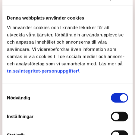
polisinspektör vid kommunikationsavdelningen i region Väst.
Bild: Privat, Mostphotos
Denna webbplats använder cookies
Polisen tillbakavisar kritiken om brist
Vi använder cookies och liknande tekniker för att
på agerande mot aktivistaktionerna vid
utveckla våra tjänster, förbättra din användarupplevelse
och anpassa innehållet och annonserna till våra
torvtäkten i Grimsås. ”Det har gjorts
användare. Vi vidarebefordrar även information som
både avvisanden, avlägsnanden och
samlas in via cookies till de sociala medier och annons-
gripanden”, säger Anna-Lena Mann,
och analysföretag som vi samarbetar med. Läs mer på
polisinspektör i region Väst, till TN.
tn.se/integritet-personuppgifter/
.
Torvtäkten i Grimsås i Tranemo kommun har sedan 28
Samtyckesval
juli stoppats av aktivistgruppen Återställ Våtmarker
Nödvändig
efter att aktivister har klättrat upp på
torvproducenten
Neovas maskiner
, grävt igen diken och spridit
ogräsfrön över täkten.
Inställningar
Aktivisterna klättrar upp på
maskiner – polisen kan inte
Statistik