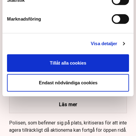
avvisa dem: ”Upptrappning
på helt ny nivå”
Näringsliv
Marknadsföring
AI-sammanfattning
Visa detaljer
Torvtäkten i Grimsås har stoppats av aktivister
sedan 28 juli.
Polisen kritiseras för bristande agerande vid
Tillåt alla cookies
aktionerna.
Polisinspektör Anna-Lena Mann förklarar polisens
Endast nödvändiga cookies
agerande på plats.
40 personer misstänks med cirka 120
brottsmisstankar kopplade.
Läs mer
Polisen använder drönare och uniformerad polis
för att dokumentera bevis.
Polisen, som befinner sig på plats, kritiseras för att inte
agera tillräckligt då aktionerna kan fortgå för öppen ridå.
Samtidigt är polisarbetet komplext när det gäller