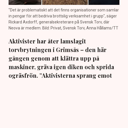
"Det är problematiskt att det finns organisationer som samlar
in pengar för att bedriva brottslig verksamhet i grupp", säger
Rickard Axdorff, generalsekreterare på Svensk Torv, där
Neova är medlem. Bild: Privat, Svensk Torv, Anna Hållams/TT
Aktivister har åter lamslagit
torvbrytningen i Grimsås – den här
gången genom att klättra upp på
maskiner, gräva igen diken och sprida
ogräsfrön. ”Aktivisterna sprang emot
oss”, säger Mats Henriksson,
tillståndsansvarig på Neova, till TN. Nu
varnar branschen för skador på
uppemot 100 miljoner kronor.
Brytningen av torvtäkten i Grimsås lamslås av