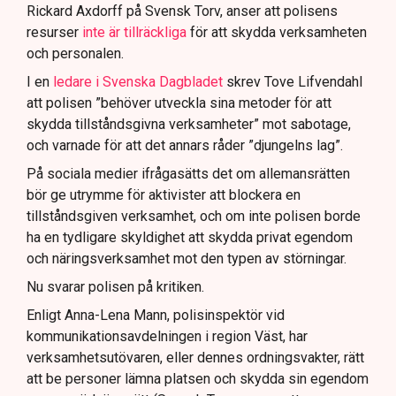
att navigera juridiska rättigheter och gränser.
Rickard Axdorff på Svensk Torv, anser att polisens
resurser
inte är tillräckliga
för att skydda verksamheten
och personalen.
I en
ledare i Svenska Dagbladet
skrev Tove Lifvendahl
att polisen ”behöver utveckla sina metoder för att
skydda tillståndsgivna verksamheter” mot sabotage,
och varnade för att det annars råder ”djungelns lag”.
På sociala medier ifrågasätts det om allemansrätten
bör ge utrymme för aktivister att blockera en
tillståndsgiven verksamhet, och om inte polisen borde
ha en tydligare skyldighet att skydda privat egendom
och näringsverksamhet mot den typen av störningar.
Nu svarar polisen på kritiken.
Enligt Anna-Lena Mann, polisinspektör vid
kommunikationsavdelningen i region Väst, har
verksamhetsutövaren, eller dennes ordningsvakter, rätt
att be personer lämna platsen och skydda sin egendom