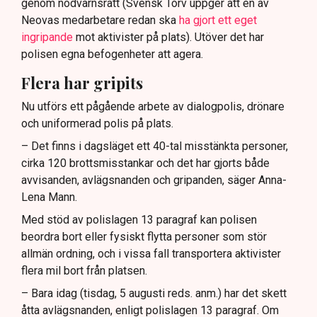
genom nödvärnsrätt (Svensk Torv uppger att en av
Neovas medarbetare redan ska
ha gjort ett eget
ingripande
mot aktivister på plats). Utöver det har
polisen egna befogenheter att agera.
Flera har gripits
Nu utförs ett pågående arbete av dialogpolis, drönare
och uniformerad polis på plats.
– Det finns i dagsläget ett 40-tal misstänkta personer,
cirka 120 brottsmisstankar och det har gjorts både
avvisanden, avlägsnanden och gripanden, säger Anna-
Lena Mann.
Med stöd av polislagen 13 paragraf kan polisen
beordra bort eller fysiskt flytta personer som stör
allmän ordning, och i vissa fall transportera aktivister
flera mil bort från platsen.
– Bara idag (tisdag, 5 augusti reds. anm.) har det skett
åtta avlägsnanden, enligt polislagen 13 paragraf. Om