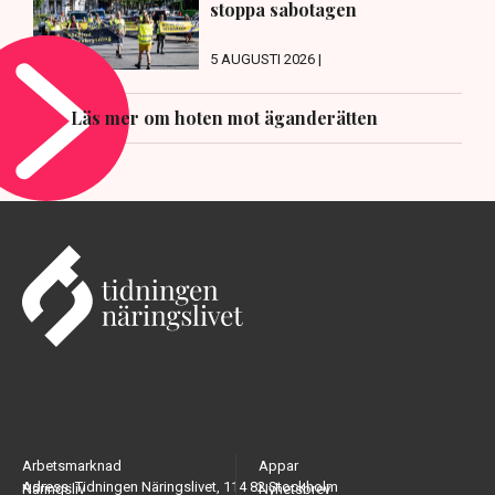
stoppa sabotagen
5 AUGUSTI 2026 |
Läs mer om hoten mot äganderätten
Arbetsmarknad
Appar
Adress: Tidningen Näringslivet, 114 82 Stockholm
Näringsliv
Nyhetsbrev