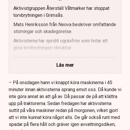
Aktivistgruppen Återställ Våtmarker har stoppat
torvbrytningen i Grimsås.
Mats Henriksson från Neova beskriver omfattande
störningar och skadegörelse.
Aktivisterna har spridit ogräsfrön som hotar att
göra torvbrytningen obrukbar.
Rickard Axdorff från Svensk Torv varnar för ett
stort ekonomiskt sabotage.
Läs mer
Dialogpolisen på plats står maktlös inför
aktivisternas handlingar.
– På onsdagen hann vi knappt köra maskinerna i 45
minuter innan aktivisterna sprang emot oss. Då kunde vi
Frågor kvarstår om finansiering av illegal aktivism.
inte göra annat än att gå av. Då passar de på att klättra
upp på traktorerna. Sedan fredagen har aktivisterna
suttit på våra maskiner redan på morgonen, vilket gjort
att vi inte kunnat köra något alls. De går också runt med
spadar på flera håll och gräver igen avvattningsdiken,