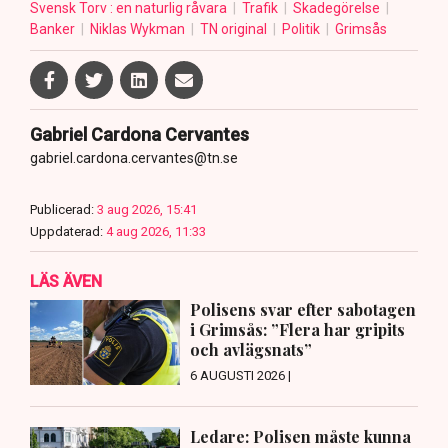
Svensk Torv : en naturlig råvara
Trafik
Skadegörelse
Banker
Niklas Wykman
TN original
Politik
Grimsås
Gabriel Cardona Cervantes
gabriel.cardona.cervantes@tn.se
Publicerad:
3 aug 2026, 15:41
Uppdaterad:
4 aug 2026, 11:33
LÄS ÄVEN
Polisens svar efter sabotagen
i Grimsås: ”Flera har gripits
och avlägsnats”
6 AUGUSTI 2026 |
Ledare: Polisen måste kunna