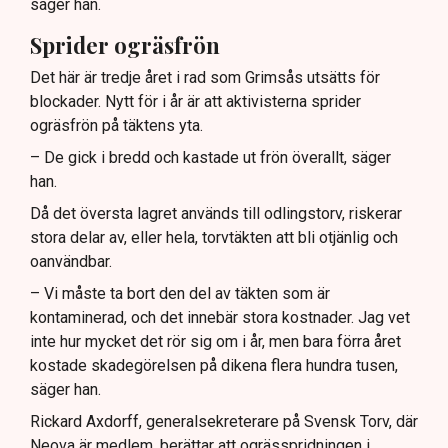
säger han.
Sprider ogräsfrön
Det här är tredje året i rad som Grimsås utsätts för
blockader. Nytt för i år är att aktivisterna sprider
ogräsfrön på täktens yta.
– De gick i bredd och kastade ut frön överallt, säger
han.
Då det översta lagret används till odlingstorv, riskerar
stora delar av, eller hela, torvtäkten att bli otjänlig och
oanvändbar.
– Vi måste ta bort den del av täkten som är
kontaminerad, och det innebär stora kostnader. Jag vet
inte hur mycket det rör sig om i år, men bara förra året
kostade skadegörelsen på dikena flera hundra tusen,
säger han.
Rickard Axdorff, generalsekreterare på Svensk Torv, där
Neova är medlem, berättar att ogrässpridningen i