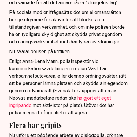
och varnade för att det annars råder ”djungelns lag”.
På sociala medier ifrågasätts det om allemansrätten
bör ge utrymme för aktivister att blockera en
tillståndsgiven verksamhet, och om inte polisen borde
ha en tydligare skyldighet att skydda privat egendom
och näringsverksamhet mot den typen av störningar.
Nu svarar polisen på kritiken.
Enligt Anna-Lena Mann, polisinspektör vid
kommunikationsavdelningen i region Väst, har
verksamhetsutövaren, eller dennes ordningsvakter, rätt
att be personer lämna platsen och skydda sin egendom
genom nödvärnsrätt (Svensk Torv uppger att en av
Neovas medarbetare redan ska
ha gjort ett eget
ingripande
mot aktivister på plats). Utöver det har
polisen egna befogenheter att agera.
Flera har gripits
Nu utförs ett pågående arbete av dialogpolis, drönare