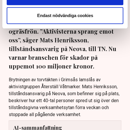
torvbrytningen i Grimsås – den här
gången genom att klättra upp på
Endast nödvändiga cookies
maskiner, gräva igen diken och sprida
ogräsfrön. ”Aktivisterna sprang emot
oss”, säger Mats Henriksson,
tillståndsansvarig på Neova, till TN. Nu
varnar branschen för skador på
uppemot 100 miljoner kronor.
Brytningen av torvtäkten i Grimsås lamslås av
aktivistgruppen Återställ Våtmarker. Mats Henriksson,
tillståndsansvarig på Neova, som befinner sig på plats,
beskriver hur ett 40-tal personer spred ut sig över den
tillståndsgivna verksamhetsytan förra veckan och
stoppade all pågående verksamhet.
AI-sammanfattning