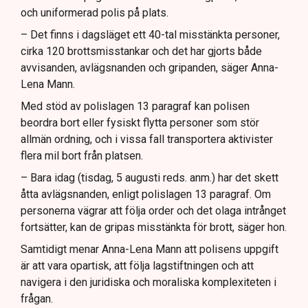
och uniformerad polis på plats.
– Det finns i dagsläget ett 40-tal misstänkta personer,
cirka 120 brottsmisstankar och det har gjorts både
avvisanden, avlägsnanden och gripanden, säger Anna-
Lena Mann.
Med stöd av polislagen 13 paragraf kan polisen
beordra bort eller fysiskt flytta personer som stör
allmän ordning, och i vissa fall transportera aktivister
flera mil bort från platsen.
– Bara idag (tisdag, 5 augusti reds. anm.) har det skett
åtta avlägsnanden, enligt polislagen 13 paragraf. Om
personerna vägrar att följa order och det olaga intrånget
fortsätter, kan de gripas misstänkta för brott, säger hon.
Samtidigt menar Anna-Lena Mann att polisens uppgift
är att vara opartisk, att följa lagstiftningen och att
navigera i den juridiska och moraliska komplexiteten i
frågan.