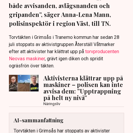
både avvisanden, avlägsnanden och
gripanden”, säger Anna-Lena Mann,
polisinspektör i region Väst, till TN.
Torvtäkten i Grimsås i Tranemo kommun har sedan 28
juli stoppats av aktivistgruppen Återställ Våtmarker
efter att aktivister har klättrat upp på
torvproducenten
Neovas maskiner
, grävt igen diken och spridit
ogräsfrön över täkten.
Aktivisterna klättrar upp på
maskiner – polisen kan inte
avvisa dem: ”Upptrappning
på helt ny nivå”
Näringsliv
AI-sammanfattning
Torvtäkten i Grimsås har stoppats av aktivister