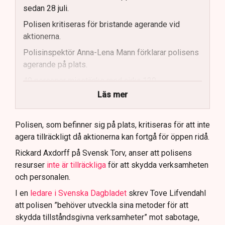
sedan 28 juli.
Polisen kritiseras för bristande agerande vid
aktionerna.
Polisinspektör Anna-Lena Mann förklarar polisens
agerande på plats.
40 personer misstänks med cirka 120
brottsmisstankar kopplade.
Läs mer
Polisen använder drönare och uniformerad polis
för att dokumentera bevis.
Polisen, som befinner sig på plats, kritiseras för att inte
agera tillräckligt då aktionerna kan fortgå för öppen ridå.
Samtidigt är polisarbetet komplext när det gäller
att navigera juridiska rättigheter och gränser.
Rickard Axdorff på Svensk Torv, anser att polisens
resurser
inte är tillräckliga
för att skydda verksamheten
och personalen.
I en
ledare i Svenska Dagbladet
skrev Tove Lifvendahl
att polisen ”behöver utveckla sina metoder för att
skydda tillståndsgivna verksamheter” mot sabotage,