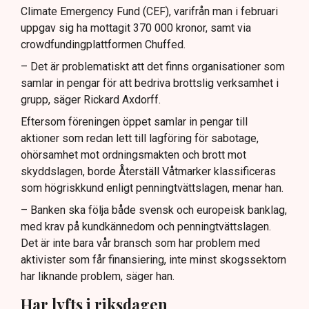
Climate Emergency Fund (CEF), varifrån man i februari
uppgav sig ha mottagit 370 000 kronor, samt via
crowdfundingplattformen Chuffed.
– Det är problematiskt att det finns organisationer som
samlar in pengar för att bedriva brottslig verksamhet i
grupp, säger Rickard Axdorff.
Eftersom föreningen öppet samlar in pengar till
aktioner som redan lett till lagföring för sabotage,
ohörsamhet mot ordningsmakten och brott mot
skyddslagen, borde Återställ Våtmarker klassificeras
som högriskkund enligt penningtvättslagen, menar han.
– Banken ska följa både svensk och europeisk banklag,
med krav på kundkännedom och penningtvättslagen.
Det är inte bara vår bransch som har problem med
aktivister som får finansiering, inte minst skogssektorn
har liknande problem, säger han.
Har lyfts i riksdagen