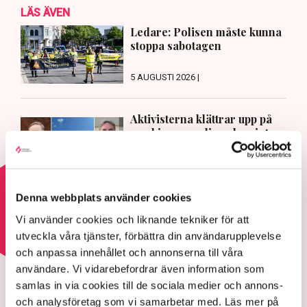
LÄS ÄVEN
Ledare: Polisen måste kunna
stoppa sabotagen
5 AUGUSTI 2026 |
Aktivisterna klättrar upp på
maskiner – polisen kan inte
avvisa dem: ”Upptrappning på
helt ny nivå”
3 AUGUSTI 2026 |
Denna webbplats använder cookies
Läs mer om hoten mot äganderätten
Vi använder cookies och liknande tekniker för att
utveckla våra tjänster, förbättra din användarupplevelse
och anpassa innehållet och annonserna till våra
HOTEN MOT ÄGANDERÄTTEN
användare. Vi vidarebefordrar även information som
Aktivisterna klättrar upp på
samlas in via cookies till de sociala medier och annons-
maskiner – polisen kan inte
och analysföretag som vi samarbetar med. Läs mer på