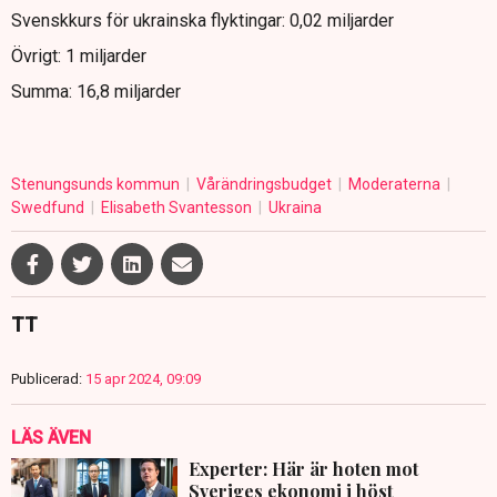
Svenskkurs för ukrainska flyktingar: 0,02 miljarder
Övrigt: 1 miljarder
Summa: 16,8 miljarder
Stenungsunds kommun
Vårändringsbudget
Moderaterna
Swedfund
Elisabeth Svantesson
Ukraina
TT
Publicerad:
15 apr 2024, 09:09
LÄS ÄVEN
Experter: Här är hoten mot
Sveriges ekonomi i höst