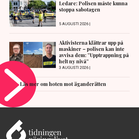
Ledare: Polisen måste kunna
stoppa sabotagen
5 AUGUSTI 2026 |
Aktivisterna klättrar upp på
maskiner – polisen kan inte
avvisa dem: ”Upptrappning på
helt ny nivå”
3 AUGUSTI 2026 |
Läs mer om hoten mot äganderätten