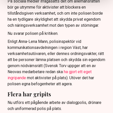
På sociala medier ifrågasätts det om allemansrätten
bör ge utrymme för aktivister att blockera en
tillståndsgiven verksamhet, och om inte polisen borde
ha en tydligare skyldighet att skydda privat egendom
och näringsverksamhet mot den typen av störningar.
Nu svarar polisen på kritiken.
Enligt Anna-Lena Mann, polisinspektör vid
kommunikationsavdelningen i region Väst, har
verksamhetsutövaren, eller dennes ordningsvakter, rätt
att be personer lämna platsen och skydda sin egendom
genom nödvärnsrätt (Svensk Torv uppger att en av
Neovas medarbetare redan ska
ha gjort ett eget
ingripande
mot aktivister på plats). Utöver det har
polisen egna befogenheter att agera.
Flera har gripits
Nu utförs ett pågående arbete av dialogpolis, drönare
och uniformerad polis på plats.