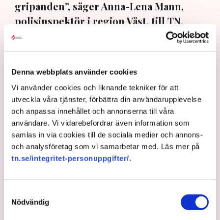
gripanden”, säger Anna-Lena Mann,
polisinspektör i region Väst, till TN.
Torvtäkten i Grimsås i Tranemo kommun har sedan 28
juli stoppats av aktivistgruppen Återställ Våtmarker
efter att aktivister har klättrat upp på
torvproducenten
Denna webbplats använder cookies
Neovas maskiner
, grävt igen diken och spridit
Vi använder cookies och liknande tekniker för att
ogräsfrön över täkten.
utveckla våra tjänster, förbättra din användarupplevelse
Aktivisterna klättrar upp på
och anpassa innehållet och annonserna till våra
maskiner – polisen kan inte
användare. Vi vidarebefordrar även information som
avvisa dem: ”Upptrappning
samlas in via cookies till de sociala medier och annons-
på helt ny nivå”
och analysföretag som vi samarbetar med. Läs mer på
Näringsliv
tn.se/integritet-personuppgifter/
.
AI-sammanfattning
Samtyckesval
Torvtäkten i Grimsås har stoppats av aktivister
Nödvändig
sedan 28 juli.