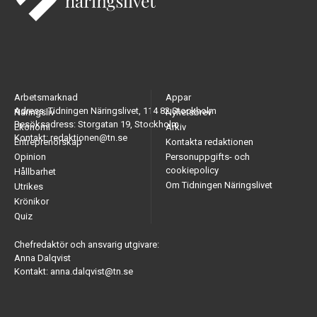
Arbetsmarknad
Appar
Adress: Tidningen Näringslivet, 114 82 Stockholm
Näringsliv
Nyhetsbrev
Besöksadress: Storgatan 19, Stockholm
Ekonomi
Arkiv
Kontakt: redaktionen@tn.se
Entreprenörskap
Kontakta redaktionen
Opinion
Personuppgifts- och
cookiepolicy
Hållbarhet
Om Tidningen Näringslivet
Utrikes
Krönikor
Quiz
Chefredaktör och ansvarig utgivare:
Anna Dalqvist
Kontakt: anna.dalqvist@tn.se