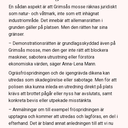
En sådan aspekt är att Grimsås mosse räknas juridiskt
som natur- och våtmark, inte som ett inhägnat
industriområde. Det innebär att allemansrätten i
grunden gäller på platsen. Men den rätten har sina
gränser.
– Demonstrationsrätten är grundlagsskyddad även på
Grimsås mosse, men den ger inte rätt att blockera
maskiner, sabotera utrustning eller förstöra
ekonomiska värden, säger Anna-Lena Mann.
Ogräsfröspridningen och de igengrävda dikena kan
utredas som skadegörelse eller sabotage. Men för att
polisen ska kunna inleda en utredning direkt på plats
krävs att brottet pågår eller nyss har avslutats, samt
konkreta bevis eller utpekade misstänkta.
– Anmälningar om till exempel fröspridningen är
upptagna och kommer att utredas och lagföras, en del i
efterhand. Det är bland annat anledningen till att vi nu