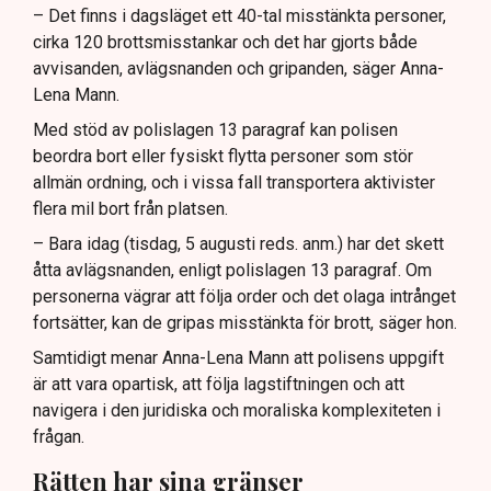
– Det finns i dagsläget ett 40-tal misstänkta personer,
cirka 120 brottsmisstankar och det har gjorts både
avvisanden, avlägsnanden och gripanden, säger Anna-
Lena Mann.
Med stöd av polislagen 13 paragraf kan polisen
beordra bort eller fysiskt flytta personer som stör
allmän ordning, och i vissa fall transportera aktivister
flera mil bort från platsen.
– Bara idag (tisdag, 5 augusti reds. anm.) har det skett
åtta avlägsnanden, enligt polislagen 13 paragraf. Om
personerna vägrar att följa order och det olaga intrånget
fortsätter, kan de gripas misstänkta för brott, säger hon.
Samtidigt menar Anna-Lena Mann att polisens uppgift
är att vara opartisk, att följa lagstiftningen och att
navigera i den juridiska och moraliska komplexiteten i
frågan.
Rätten har sina gränser