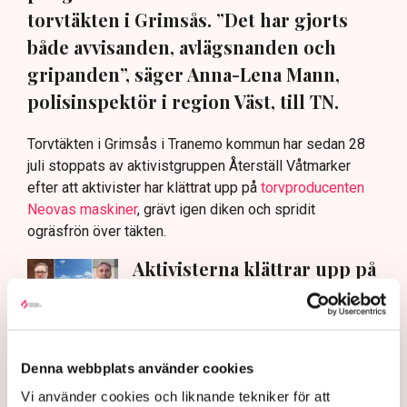
torvtäkten i Grimsås. ”Det har gjorts
både avvisanden, avlägsnanden och
gripanden”, säger Anna-Lena Mann,
polisinspektör i region Väst, till TN.
Torvtäkten i Grimsås i Tranemo kommun har sedan 28
juli stoppats av aktivistgruppen Återställ Våtmarker
efter att aktivister har klättrat upp på
torvproducenten
Neovas maskiner
, grävt igen diken och spridit
ogräsfrön över täkten.
Aktivisterna klättrar upp på
maskiner – polisen kan inte
avvisa dem: ”Upptrappning
på helt ny nivå”
Näringsliv
Denna webbplats använder cookies
AI-sammanfattning
Vi använder cookies och liknande tekniker för att