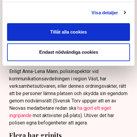
skydda tillståndsgivna verksamheter” mot sabotage,
och varnade för att det annars råder ”djungelns lag”.
Visa detaljer
På sociala medier ifrågasätts det om allemansrätten
bör ge utrymme för aktivister att blockera en
Tillåt alla cookies
tillståndsgiven verksamhet, och om inte polisen borde
ha en tydligare skyldighet att skydda privat egendom
och näringsverksamhet mot den typen av störningar.
Endast nödvändiga cookies
Nu svarar polisen på kritiken.
Enligt Anna-Lena Mann, polisinspektör vid
kommunikationsavdelningen i region Väst, har
verksamhetsutövaren, eller dennes ordningsvakter, rätt
att be personer lämna platsen och skydda sin egendom
genom nödvärnsrätt (Svensk Torv uppger att en av
Neovas medarbetare redan ska
ha gjort ett eget
ingripande
mot aktivister på plats). Utöver det har
polisen egna befogenheter att agera.
Flera har gripits