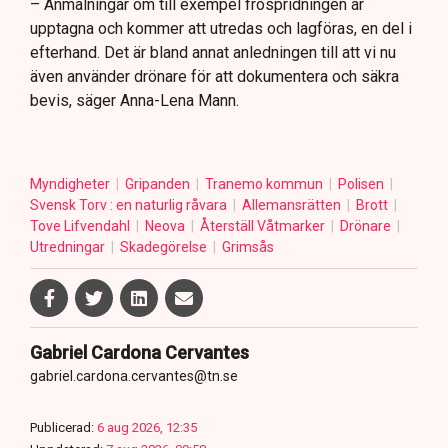
– Anmälningar om till exempel fröspridningen är
upptagna och kommer att utredas och lagföras, en del i
efterhand. Det är bland annat anledningen till att vi nu
även använder drönare för att dokumentera och säkra
bevis, säger Anna-Lena Mann.
Myndigheter
Gripanden
Tranemo kommun
Polisen
Svensk Torv : en naturlig råvara
Allemansrätten
Brott
Tove Lifvendahl
Neova
Återställ Våtmarker
Drönare
Utredningar
Skadegörelse
Grimsås
Gabriel Cardona Cervantes
gabriel.cardona.cervantes@tn.se
Publicerad:
6 aug 2026, 12:35