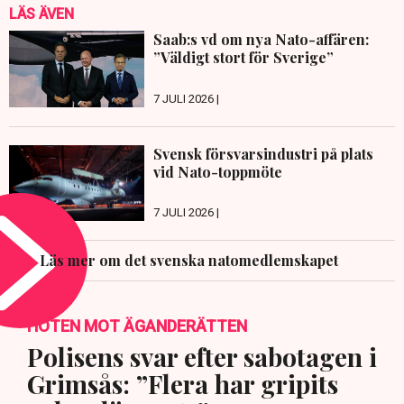
LÄS ÄVEN
Saab:s vd om nya Nato-affären:
”Väldigt stort för Sverige”
7 JULI 2026 |
Svensk försvarsindustri på plats
vid Nato-toppmöte
7 JULI 2026 |
Läs mer om det svenska natomedlemskapet
HOTEN MOT ÄGANDERÄTTEN
Polisens svar efter sabotagen i
Grimsås: ”Flera har gripits