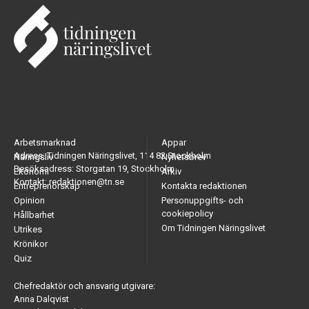
Arbetsmarknad
Appar
Adress: Tidningen Näringslivet, 114 82 Stockholm
Näringsliv
Nyhetsbrev
Besöksadress: Storgatan 19, Stockholm
Ekonomi
Arkiv
Kontakt: redaktionen@tn.se
Entreprenörskap
Kontakta redaktionen
Opinion
Personuppgifts- och
cookiepolicy
Hållbarhet
Om Tidningen Näringslivet
Utrikes
Krönikor
Quiz
Chefredaktör och ansvarig utgivare:
Anna Dalqvist