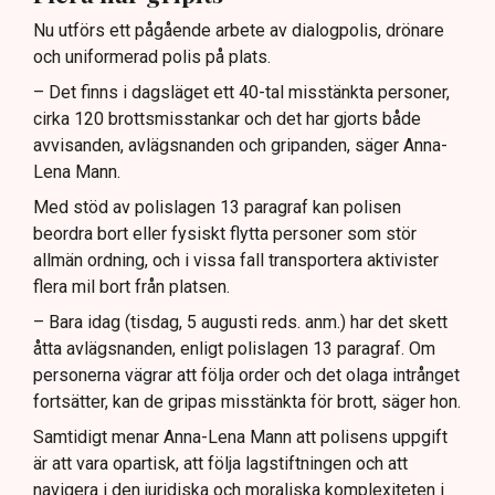
Nu utförs ett pågående arbete av dialogpolis, drönare
och uniformerad polis på plats.
– Det finns i dagsläget ett 40-tal misstänkta personer,
cirka 120 brottsmisstankar och det har gjorts både
avvisanden, avlägsnanden och gripanden, säger Anna-
Lena Mann.
Med stöd av polislagen 13 paragraf kan polisen
beordra bort eller fysiskt flytta personer som stör
allmän ordning, och i vissa fall transportera aktivister
flera mil bort från platsen.
– Bara idag (tisdag, 5 augusti reds. anm.) har det skett
åtta avlägsnanden, enligt polislagen 13 paragraf. Om
personerna vägrar att följa order och det olaga intrånget
fortsätter, kan de gripas misstänkta för brott, säger hon.
Samtidigt menar Anna-Lena Mann att polisens uppgift
är att vara opartisk, att följa lagstiftningen och att
navigera i den juridiska och moraliska komplexiteten i