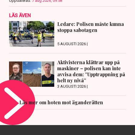
Uppdaterad:
7 aug 2026, 09:58
LÄS ÄVEN
Ledare: Polisen måste kunna
stoppa sabotagen
5 AUGUSTI 2026 |
Aktivisterna klättrar upp på
maskiner – polisen kan inte
avvisa dem: ”Upptrappning på
helt ny nivå”
3 AUGUSTI 2026 |
Läs mer om hoten mot äganderätten