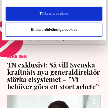
Varningen: Bara sett början på
Tillåt alla cookies
gödselkrisen
30 JULI 2026 |
Endast nödvändiga cookies
Läs mer om den globala konjunkturen
ELKRISEN
TN exklusivt: Så vill Svenska
kraftnäts nya generaldirektör
stärka elsystemet – ”Vi
behöver göra ett stort arbete”