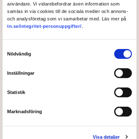
spelverksamheten med 8 procent, vilket motsvarar 1 900
användare. Vi vidarebefordrar även information som
anställda.
samlas in via cookies till de sociala medier och annons-
och analysföretag som vi samarbetar med. Läs mer på
tn.se/integritet-personuppgifter/
.
Pandemi
Politik
Arbetsgivare
Datorspel
Microsoft
Jim Ryan
London
Samtyckesval
Nödvändig
TT
Inställningar
Publicerad:
27 feb 2024, 16:00
Statistik
LÄS ÄVEN
Marknadsföring
Tvärnit för tyska bilar – ”Känns i
hela Europa”
3 AUGUSTI 2026 |
Visa detaljer