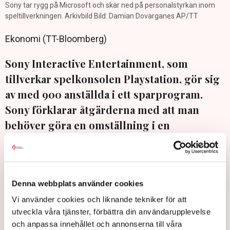
Sony tar rygg på Microsoft och skär ned på personalstyrkan inom
speltillverkningen. Arkivbild Bild: Damian Dovarganes AP/TT
Ekonomi (TT-Bloomberg)
Sony Interactive Entertainment, som
tillverkar spelkonsolen Playstation, gör sig
av med 900 anställda i ett sparprogram.
Sony förklarar åtgärderna med att man
behöver göra en omställning i en
spelmarknad i förändring.
Nedskärningarna kommer att märkas i alla regioner där Sony
har verksamhet. Bland annat inkluderar det nedstängning av
Denna webbplats använder cookies
en spelutvecklingsstudio i London, enligt vd Jim Ryan.
Vi använder cookies och liknande tekniker för att
Beskedet kommer sedan ärkerivalen Microsoft i januari
utveckla våra tjänster, förbättra din användarupplevelse
meddelat att man drar ned personalen inom
och anpassa innehållet och annonserna till våra