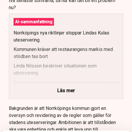
två senaste somrarna, så hur kan det bli ett problem
nu?
AI-sammanfattning
Norrköpings nya riktlinjer stoppar Lindas Kulas
uteservering.
Kommunen kräver att restaurangens markis med
stödben tas bort.
Linda Nilsson beskriver situationen som
utpressning.
Flera krögare kritiserar kommunen för otydlig
kommunikation.
Läs mer
Kommunen vill skapa enhetliga regler för
uteserveringar.
Bakgrunden är att Norrköpings kommun gjort en
översyn och revidering av de regler som gäller för
Lindas Kula ställer in uteserveringen för
stadens uteserveringar. Ambitionen är att tillstånden
sommaren.
ska vara enhetliga och enkla att leva upp till.