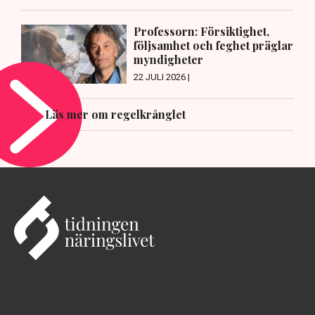
Professorn: Försiktighet,
följsamhet och feghet präglar
myndigheter
22 JULI 2026 |
Läs mer om regelkrånglet