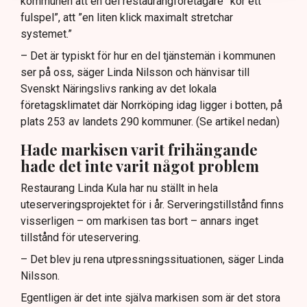
kommunen att en del restaurangföretagare ”kör ett
fulspel”, att ”en liten klick maximalt stretchar
systemet.”
– Det är typiskt för hur en del tjänstemän i kommunen
ser på oss, säger Linda Nilsson och hänvisar till
Svenskt Näringslivs ranking av det lokala
företagsklimatet där Norrköping idag ligger i botten, på
plats 253 av landets 290 kommuner. (Se artikel nedan)
Hade markisen varit frihängande
hade det inte varit något problem
Restaurang Linda Kula har nu ställt in hela
uteserveringsprojektet för i år. Serveringstillstånd finns
visserligen – om markisen tas bort – annars inget
tillstånd för uteservering.
– Det blev ju rena utpressningssituationen, säger Linda
Nilsson.
Egentligen är det inte själva markisen som är det stora