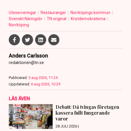
Uteserveringar
Restauranger
Norrköpings kommun
Svenskt Näringsliv
TN original
Kristdemokraterna
Norrköping
Anders Carlsson
redaktionen@tn.se
Publicerad:
5 aug 2026, 11:24
Uppdaterad:
6 aug 2026, 10:29
LÄS ÄVEN
Debatt: Då tvingas företagen
kassera fullt fungerande
varor
28 JULI 2026 |