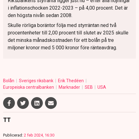
Riksbankens styrränta ligger just nu – efter alla höjningar
i inflationschocken 2022-2023 – på 4,00 procent. Det är
den högsta nivån sedan 2008.
Skulle rörliga boräntor följa med styrräntan ned två
procentenheter till 2,00 procent till slutet av 2025 skulle
det minska månadskostnaden för ett bolån på tre
miljoner kronor med 5 000 kronor före ränteavdrag.
Bolån
Sveriges riksbank
Erik Thedéen
Europeiska centralbanken
Marknader
SEB
USA
TT
Publicerad:
2 feb 2024, 16:30