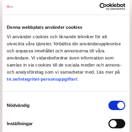
– Tidigare har det varit ett problem i Norrköping med en
godtycklighet kring den här branschen, där kommunen
tillåtit vissa krögare att göra saker som andra inte fått
Denna webbplats använder cookies
göra utan att kunna motivera det på ett rimligt sätt,
säger Johan Gustafsson, Svenskt Näringslivs
Vi använder cookies och liknande tekniker för att
regionchef i Östergötland.
utveckla våra tjänster, förbättra din användarupplevelse
och anpassa innehållet och annonserna till våra
Upprörda företagare
användare. Vi vidarebefordrar även information som
I korthet innebär förändringen att en del av det som
samlas in via cookies till de sociala medier och annons-
kallas allmän platsmark ändras till att bli så kallad
och analysföretag som vi samarbetar med. Läs mer på
kvartersmark. Allmän platsmark är till för allmänheten
tn.se/integritet-personuppgifter/
.
och kan bara upplåtas för annan verksamhet, till
exempel en uteservering, under begränsad tid och får
inte ha alltför omfattande konstruktioner som väggar
Samtyckesval
Nödvändig
och inglasning.
– Det har funnits konstruktioner runt uteserveringarna
som inte varit öppna och sådana är inte tillåtna på
Inställningar
offentlig mark. Därför görs förändringarna, säger Maria