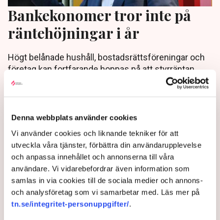
Bankekonomer tror inte på
räntehöjningar i år
Högt belånade hushåll, bostadsrättsföreningar och
företag kan fortfarande hoppas på att styrräntan
lämnas oförändrad i år. Det tror både statliga
bolånebanken SBAB och Wallenbergsfärens
storbank SEB.
Denna webbplats använder cookies
3 months ago |
Vi använder cookies och liknande tekniker för att
utveckla våra tjänster, förbättra din användarupplevelse
och anpassa innehållet och annonserna till våra
användare. Vi vidarebefordrar även information som
samlas in via cookies till de sociala medier och annons-
och analysföretag som vi samarbetar med. Läs mer på
tn.se/integritet-personuppgifter/
.