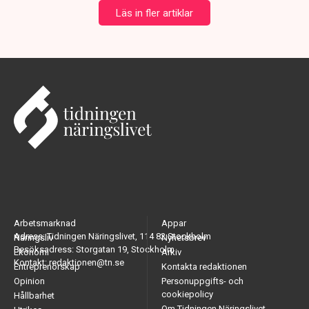
Läs in fler artiklar
Arbetsmarknad
Appar
Adress: Tidningen Näringslivet, 114 82 Stockholm
Näringsliv
Nyhetsbrev
Besöksadress: Storgatan 19, Stockholm
Ekonomi
Arkiv
Kontakt: redaktionen@tn.se
Entreprenörskap
Kontakta redaktionen
Opinion
Personuppgifts- och
cookiepolicy
Hållbarhet
Om Tidningen Näringslivet