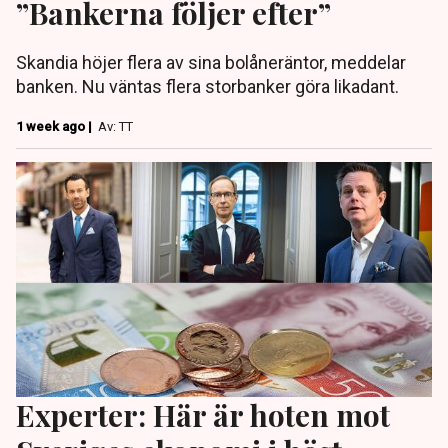
”Bankerna följer efter”
Skandia höjer flera av sina bolåneräntor, meddelar
banken. Nu väntas flera storbanker göra likadant.
1 week ago |
Av: TT
Experter: Här är hoten mot