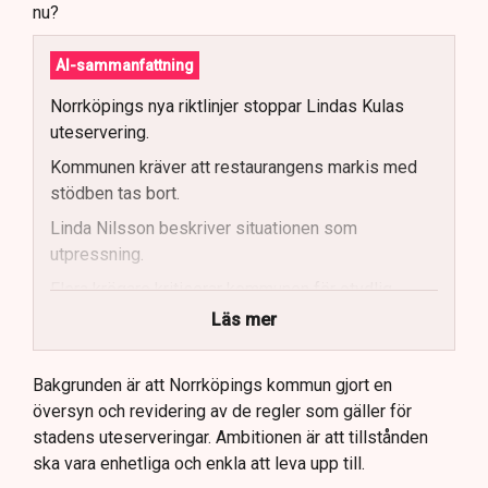
nu?
AI-sammanfattning
Norrköpings nya riktlinjer stoppar Lindas Kulas
uteservering.
Kommunen kräver att restaurangens markis med
stödben tas bort.
Linda Nilsson beskriver situationen som
utpressning.
Flera krögare kritiserar kommunen för otydlig
kommunikation.
Läs mer
Kommunen vill skapa enhetliga regler för
uteserveringar.
Bakgrunden är att Norrköpings kommun gjort en
översyn och revidering av de regler som gäller för
Lindas Kula ställer in uteserveringen för
stadens uteserveringar. Ambitionen är att tillstånden
sommaren.
ska vara enhetliga och enkla att leva upp till.