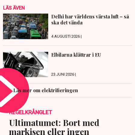
LÄS ÄVEN
Delhi har världens värsta luft – så
ska det vända
4 AUGUSTI 2026 |
Elbilarna klättrar i EU
23 JUNI 2026 |
Läs mer om elektrifieringen
REGELKRÅNGLET
Ultimatumet: Bort med
markisen eller ingen