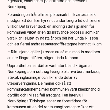
Egebäck, enhetschef på driftstöd och service i
Norrköping.
Förändringen från allmän platsmark till kvartersmark
medger att den kan hyras ut under längre tid och andra
villkor. Det kräver dock en ändring i detaljplanen för
kommunen vilket är en tidskrävande process som kan
vara klar i slutet av nästa år och där har Linda Nilsson
och ett flertal andra restaurangföretagare hamnat i kläm.
– Riktlinjerna gäller ju redan nu så min markis med ben
är inte längre tillåten, säger Linda Nilsson.
Upprördheten har därför varit stor bland krögarna i
Norrköping som sett sig tvungna att riva bort markiser,
staket, inglasningar och liknande delar av
uteserveringarna. De menar också att
kommunikationerna med kommunen varit knapphändig,
otydlig och i vissa fall arrogant. I en intervju i
Norrköpings Tidningar säger en företrädare för
kommunen att en del restaurangföretagare ”kör ett