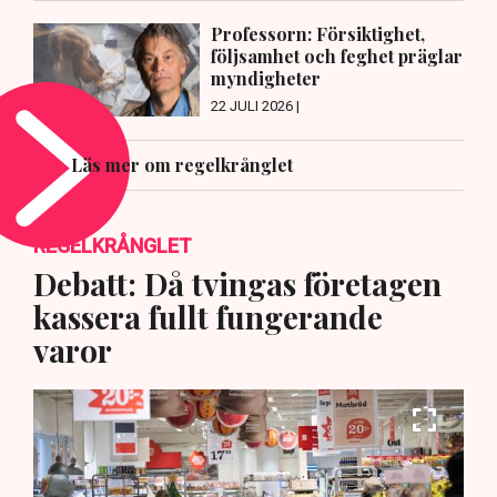
Professorn: Försiktighet,
följsamhet och feghet präglar
myndigheter
22 JULI 2026 |
Läs mer om regelkrånglet
REGELKRÅNGLET
Debatt: Då tvingas företagen
kassera fullt fungerande
varor