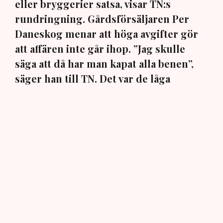
eller bryggerier satsa, visar TN:s
rundringning. Gårdsförsäljaren Per
Daneskog menar att höga avgifter gör
att affären inte går ihop. ”Jag skulle
säga att då har man kapat alla benen”,
säger han till TN. Det var de låga
avgifterna i Kävlinge som gjorde hans
egen satsning möjlig.
När gårdsförsäljning av alkohol blev tillåten sommaren
2025 var förhoppningarna stora. Reformen skulle ge
svenska bryggerier, vingårdar och destillerier nya
möjligheter att sälja direkt till besökare och stärka den
lokala besöksnäringen.
Ett år senare har reformen fått olika genomslag runt om
i landet. En förklaring kan vara de stora skillnaderna i
kommunernas avgifter. En genomgång från
Visita
visar