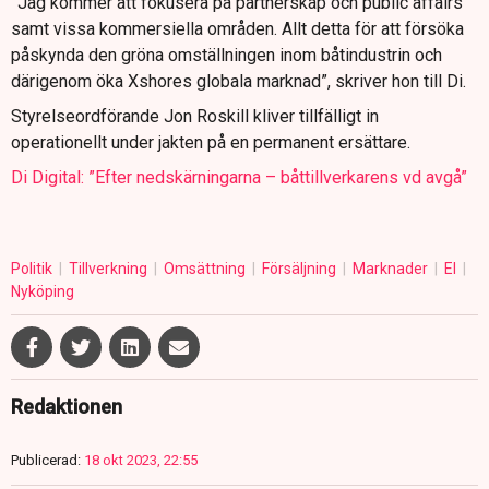
”Jag kommer att fokusera på partnerskap och public affairs
samt vissa kommersiella områden. Allt detta för att försöka
påskynda den gröna omställningen inom båtindustrin och
därigenom öka Xshores globala marknad”, skriver hon till Di.
Styrelseordförande Jon Roskill kliver tillfälligt in
operationellt under jakten på en permanent ersättare.
Di Digital: ”Efter nedskärningarna – båttillverkarens vd avgå”
Politik
Tillverkning
Omsättning
Försäljning
Marknader
El
Nyköping
Redaktionen
Publicerad:
18 okt 2023, 22:55