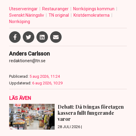
Uteserveringar
Restauranger
Norrköpings kommun
Svenskt Näringsliv
TN original
Kristdemokraterna
Norrköping
Anders Carlsson
redaktionen@tn.se
Publicerad:
5 aug 2026, 11:24
Uppdaterad:
6 aug 2026, 10:29
LÄS ÄVEN
Debatt: Då tvingas företagen
kassera fullt fungerande
varor
28 JULI 2026 |