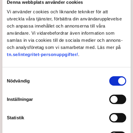
Denna webbplats använder cookies
utfälld vilar på den kommunala marken. Om markisen
Vi använder cookies och liknande tekniker för att
hade klarat sig utan stödben, varit frihängande, då hade
utveckla våra tjänster, förbättra din användarupplevelse
det inte varit något bekymmer med tillstånden.
och anpassa innehållet och annonserna till våra
– Jag kan ju tycka att det är lite väl hård tillämpning av
användare. Vi vidarebefordrar även information som
de nya riktlinjerna, suckar hon.
samlas in via cookies till de sociala medier och annons-
De kraftiga protesterna från många av stadens krögare
och analysföretag som vi samarbetar med. Läs mer på
mot de nya riktlinjerna har fått Norrköpings kommun att
tn.se/integritet-personuppgifter/
.
backa ett steg och ge en del av restaurangerna
uppskov med rivningen av olika konstruktioner vid
uteserveringarna, allt i väntan på att en ny detaljplan ska
Samtyckesval
Nödvändig
träda i kraft.
”Kan ju inte riva någon annans
Inställningar
egendom.”
Statistik
Men det hjälper inte Lindas Kula, av det faktum att
markisen tillhör fastigheten och inte restaurangen.