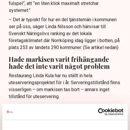
fulspel”, att ”en liten klick maximalt stretchar
systemet.”
– Det är typiskt för hur en del tjänstemän i kommunen
ser på oss, säger Linda Nilsson och hänvisar till
Svenskt Näringslivs ranking av det lokala
företagsklimatet där Norrköping idag ligger i botten, på
plats 253 av landets 290 kommuner. (Se artikel nedan)
Hade markisen varit frihängande
hade det inte varit något problem
Restaurang Linda Kula har nu ställt in hela
uteserveringsprojektet för i år. Serveringstillstånd finns
visserligen – om markisen tas bort – annars inget
tillstånd för uteservering.
– Det blev ju rena utpressningssituationen, säger Linda
Nilsson.
Egentligen är det inte själva markisen som är det stora
problemet, det är de fyra benen som när markisen är