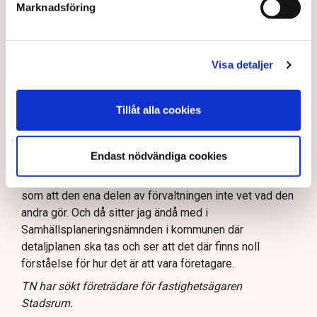
Marknadsföring
Alltså är det fastighetsägaren Stadsrum som har
ansvaret för den.
– Jag kan ju inte riva någon annans egendom. Jag vet
Visa detaljer
att de har varit i kontakt med kommunen men att de inte
fått något svar. Inte heller det är särskilt konstigt när
det gäller kommunen, säger Linda Nilsson.
Tillåt alla cookies
Att du nu ställer in uteserveringen under sommaren,
hur påverkar det ekonomin?
Endast nödvändiga cookies
– Det blir ett avbräck, naturligtvis. Men jag kan inte ägna
mig åt allt diskuterande fram och tillbaka där det verkar
som att den ena delen av förvaltningen inte vet vad den
andra gör. Och då sitter jag ändå med i
Samhällsplaneringsnämnden i kommunen där
detaljplanen ska tas och ser att det där finns noll
förståelse för hur det är att vara företagare.
TN har sökt företrädare för fastighetsägaren
Stadsrum.