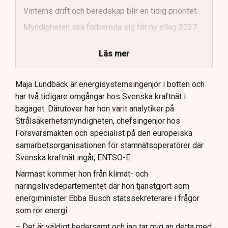
Vinterns drift och beredskap blir en tidig prioritet.
Myndigheten ska förbereda sig för ny ellag 2027.
Maja Lundbäck vill se en mer proaktiv
Läs mer
systemoperatör.
Nya utlandsförbindelser ska analyseras noggrant.
Maja Lundbäck är energisystemsingenjör i botten och
har två tidigare omgångar hos Svenska kraftnät i
bagaget. Därutöver har hon varit analytiker på
Strålsäkerhetsmyndigheten, chefsingenjör hos
Försvarsmakten och specialist på den europeiska
samarbetsorganisationen för stamnätsoperatörer där
Svenska kraftnät ingår, ENTSO-E.
Närmast kommer hon från klimat- och
näringslivsdepartementet där hon tjänstgjort som
energiminister Ebba Busch statssekreterare i frågor
som rör energi.
– Det är väldigt hedersamt och jag tar mig an detta med