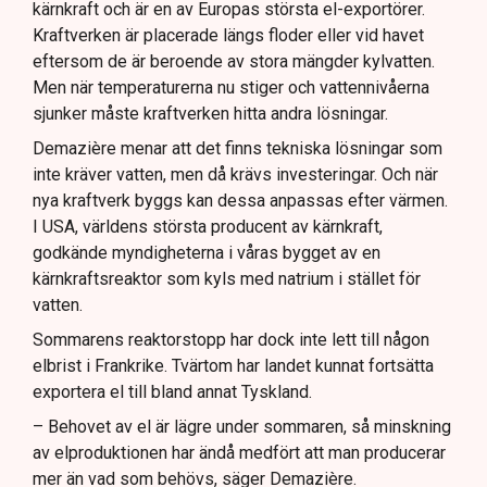
kärnkraft och är en av Europas största el-exportörer.
Kraftverken är placerade längs floder eller vid havet
eftersom de är beroende av stora mängder kylvatten.
Men när temperaturerna nu stiger och vattennivåerna
sjunker måste kraftverken hitta andra lösningar.
Demazière menar att det finns tekniska lösningar som
inte kräver vatten, men då krävs investeringar. Och när
nya kraftverk byggs kan dessa anpassas efter värmen.
I USA, världens största producent av kärnkraft,
godkände myndigheterna i våras bygget av en
kärnkraftsreaktor som kyls med natrium i stället för
vatten.
Sommarens reaktorstopp har dock inte lett till någon
elbrist i Frankrike. Tvärtom har landet kunnat fortsätta
exportera el till bland annat Tyskland.
– Behovet av el är lägre under sommaren, så minskning
av elproduktionen har ändå medfört att man producerar
mer än vad som behövs, säger Demazière.