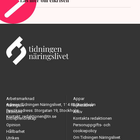
Läs mer om elkrisen
Arbetsmarknad
Appar
Adress: Tidningen Näringslivet, 114 82 Stockholm
Näringsliv
Nyhetsbrev
Besöksadress: Storgatan 19, Stockholm
Ekonomi
Arkiv
Kontakt: redaktionen@tn.se
Entreprenörskap
Kontakta redaktionen
Opinion
Personuppgifts- och
cookiepolicy
Hållbarhet
Om Tidningen Näringslivet
Utrikes