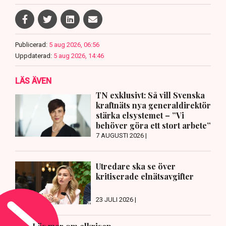
Publicerad:
5 aug 2026, 06:56
Uppdaterad:
5 aug 2026, 14:46
LÄS ÄVEN
TN exklusivt: Så vill Svenska
kraftnäts nya generaldirektör
stärka elsystemet – ”Vi
behöver göra ett stort arbete”
7 AUGUSTI 2026 |
Utredare ska se över
kritiserade elnätsavgifter
23 JULI 2026 |