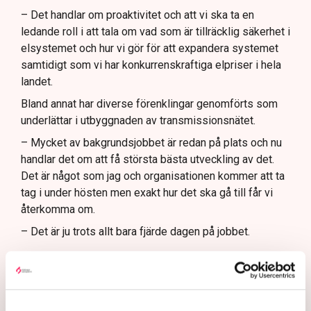
– Det handlar om proaktivitet och att vi ska ta en
ledande roll i att tala om vad som är tillräcklig säkerhet i
elsystemet och hur vi gör för att expandera systemet
samtidigt som vi har konkurrenskraftiga elpriser i hela
landet.
Bland annat har diverse förenklingar genomförts som
underlättar i utbyggnaden av transmissionsnätet.
– Mycket av bakgrundsjobbet är redan på plats och nu
handlar det om att få största bästa utveckling av det.
Det är något som jag och organisationen kommer att ta
tag i under hösten men exakt hur det ska gå till får vi
återkomma om.
– Det är ju trots allt bara fjärde dagen på jobbet.
Flera reaktioner
Reaktionerna på rekryteringen av Maja Lundbäck har
som mycket inom energidebatten varit delade. Många