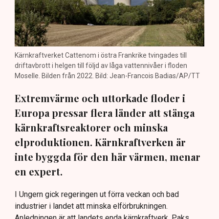
Kärnkraftverket Cattenom i östra Frankrike tvingades till
driftavbrott i helgen till följd av låga vattennivåer i floden
Moselle. Bilden från 2022. Bild: Jean-Francois Badias/AP/TT
Extremvärme och uttorkade floder i
Europa pressar flera länder att stänga
kärnkraftsreaktorer och minska
elproduktionen. Kärnkraftverken är
inte byggda för den här värmen, menar
en expert.
I Ungern gick regeringen ut förra veckan och bad
industrier i landet att minska elförbrukningen.
Anledningen är att landets enda kärnkraftverk, Paks,