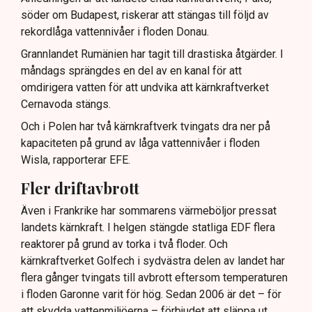
söder om Budapest, riskerar att stängas till följd av
rekordlåga vattennivåer i floden Donau.
Grannlandet Rumänien har tagit till drastiska åtgärder. I
måndags sprängdes en del av en kanal för att
omdirigera vatten för att undvika att kärnkraftverket
Cernavoda stängs.
Och i Polen har två kärnkraftverk tvingats dra ner på
kapaciteten på grund av låga vattennivåer i floden
Wisla, rapporterar EFE.
Fler driftavbrott
Även i Frankrike har sommarens värmeböljor pressat
landets kärnkraft. I helgen stängde statliga EDF flera
reaktorer på grund av torka i två floder. Och
kärnkraftverket Golfech i sydvästra delen av landet har
flera gånger tvingats till avbrott eftersom temperaturen
i floden Garonne varit för hög. Sedan 2006 är det – för
att skydda vattenmiljöerna – förbjudet att släppa ut