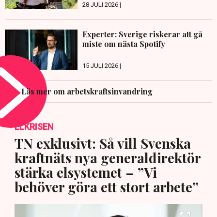
28 JULI 2026 |
Experter: Sverige riskerar att gå
miste om nästa Spotify
15 JULI 2026 |
Läs mer om arbetskraftsinvandring
ELKRISEN
TN exklusivt: Så vill Svenska
kraftnäts nya generaldirektör
stärka elsystemet – ”Vi
behöver göra ett stort arbete”