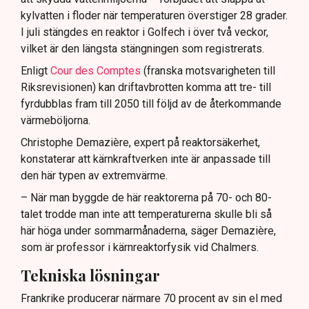
kylvatten i floder när temperaturen överstiger 28 grader.
I juli stängdes en reaktor i Golfech i över två veckor,
vilket är den längsta stängningen som registrerats.
Enligt
Cour des Comptes
(franska motsvarigheten till
Riksrevisionen) kan driftavbrotten komma att tre- till
fyrdubblas fram till 2050 till följd av de återkommande
värmeböljorna.
Christophe Demazière, expert på reaktorsäkerhet,
konstaterar att kärnkraftverken inte är anpassade till
den här typen av extremvärme.
– När man byggde de här reaktorerna på 70- och 80-
talet trodde man inte att temperaturerna skulle bli så
här höga under sommarmånaderna, säger Demazière,
som är professor i kärnreaktorfysik vid Chalmers.
Tekniska lösningar
Frankrike producerar närmare 70 procent av sin el med