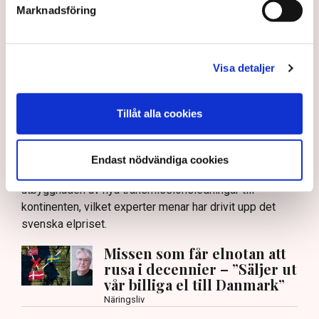
Marknadsföring
hur statlig styrning fungerar. Det har varit oerhört
givande.
”Viktigt att vi bibehåller
Visa detaljer
konkurrenskraftiga elpriser
Tillåt alla cookies
med hög leveranssäkerhet.”
Ett område som debatterats flitigt, och där Tidningen
Endast nödvändiga cookies
Näringslivet också har granskat Svenska kraftnät, är
utbyggnaden av nya transmissionsledningar till
kontinenten, vilket experter menar har drivit upp det
svenska elpriset.
Missen som får elnotan att
rusa i decennier – ”Säljer ut
vår billiga el till Danmark”
Näringsliv