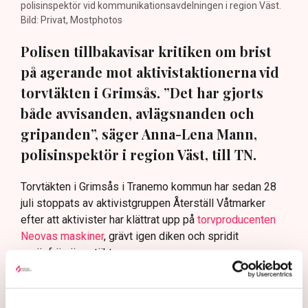
polisinspektör vid kommunikationsavdelningen i region Väst.
Bild: Privat, Mostphotos
Polisen tillbakavisar kritiken om brist
på agerande mot aktivistaktionerna vid
torvtäkten i Grimsås. ”Det har gjorts
både avvisanden, avlägsnanden och
gripanden”, säger Anna-Lena Mann,
polisinspektör i region Väst, till TN.
Torvtäkten i Grimsås i Tranemo kommun har sedan 28
juli stoppats av aktivistgruppen Återställ Våtmarker
efter att aktivister har klättrat upp på
torvproducenten
Neovas maskiner
, grävt igen diken och spridit
ogräsfrön över täkten.
Aktivisterna klättrar upp på
maskiner – polisen kan inte