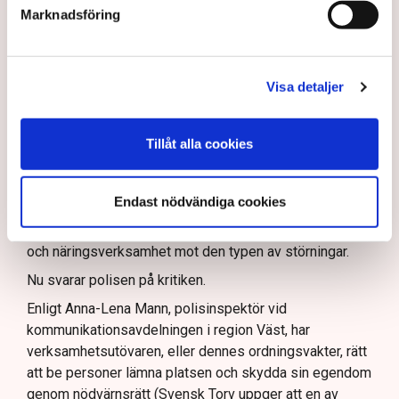
Rickard Axdorff på Svensk Torv, anser att polisens
Marknadsföring
resurser
inte är tillräckliga
för att skydda verksamheten
och personalen.
I en
ledare i Svenska Dagbladet
skrev Tove Lifvendahl
Visa detaljer
att polisen ”behöver utveckla sina metoder för att
skydda tillståndsgivna verksamheter” mot sabotage,
och varnade för att det annars råder ”djungelns lag”.
Tillåt alla cookies
På sociala medier ifrågasätts det om allemansrätten
bör ge utrymme för aktivister att blockera en
Endast nödvändiga cookies
tillståndsgiven verksamhet, och om inte polisen borde
ha en tydligare skyldighet att skydda privat egendom
och näringsverksamhet mot den typen av störningar.
Nu svarar polisen på kritiken.
Enligt Anna-Lena Mann, polisinspektör vid
kommunikationsavdelningen i region Väst, har
verksamhetsutövaren, eller dennes ordningsvakter, rätt
att be personer lämna platsen och skydda sin egendom
genom nödvärnsrätt (Svensk Torv uppger att en av