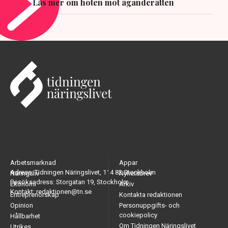
Läs mer om hoten mot äganderätten
Arbetsmarknad
Appar
Adress: Tidningen Näringslivet, 114 82 Stockholm
Näringsliv
Nyhetsbrev
Besöksadress: Storgatan 19, Stockholm
Ekonomi
Arkiv
Kontakt: redaktionen@tn.se
Entreprenörskap
Kontakta redaktionen
Opinion
Personuppgifts- och
cookiepolicy
Hållbarhet
Om Tidningen Näringslivet
Utrikes