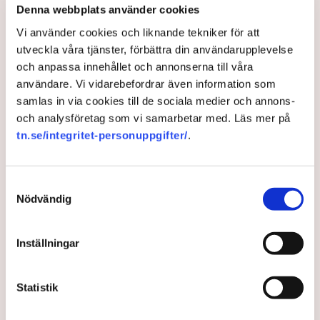
avvisa dem: ”Upptrappning
Denna webbplats använder cookies
på helt ny nivå”
Vi använder cookies och liknande tekniker för att
Näringsliv
utveckla våra tjänster, förbättra din användarupplevelse
och anpassa innehållet och annonserna till våra
AI-sammanfattning
användare. Vi vidarebefordrar även information som
Torvtäkten i Grimsås har stoppats av aktivister
samlas in via cookies till de sociala medier och annons-
sedan 28 juli.
och analysföretag som vi samarbetar med. Läs mer på
tn.se/integritet-personuppgifter/
.
Polisen kritiseras för bristande agerande vid
aktionerna.
Polisinspektör Anna-Lena Mann förklarar polisens
Samtyckesval
agerande på plats.
Nödvändig
40 personer misstänks med cirka 120
brottsmisstankar kopplade.
Läs mer
Inställningar
Polisen använder drönare och uniformerad polis
för att dokumentera bevis.
Polisen, som befinner sig på plats, kritiseras för att inte
Statistik
agera tillräckligt då aktionerna kan fortgå för öppen ridå.
Samtidigt är polisarbetet komplext när det gäller
att navigera juridiska rättigheter och gränser.