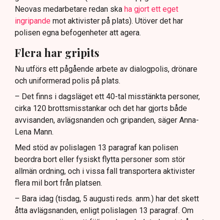
Neovas medarbetare redan ska
ha gjort ett eget
ingripande
mot aktivister på plats). Utöver det har
polisen egna befogenheter att agera.
Flera har gripits
Nu utförs ett pågående arbete av dialogpolis, drönare
och uniformerad polis på plats.
– Det finns i dagsläget ett 40-tal misstänkta personer,
cirka 120 brottsmisstankar och det har gjorts både
avvisanden, avlägsnanden och gripanden, säger Anna-
Lena Mann.
Med stöd av polislagen 13 paragraf kan polisen
beordra bort eller fysiskt flytta personer som stör
allmän ordning, och i vissa fall transportera aktivister
flera mil bort från platsen.
– Bara idag (tisdag, 5 augusti reds. anm.) har det skett
åtta avlägsnanden, enligt polislagen 13 paragraf. Om