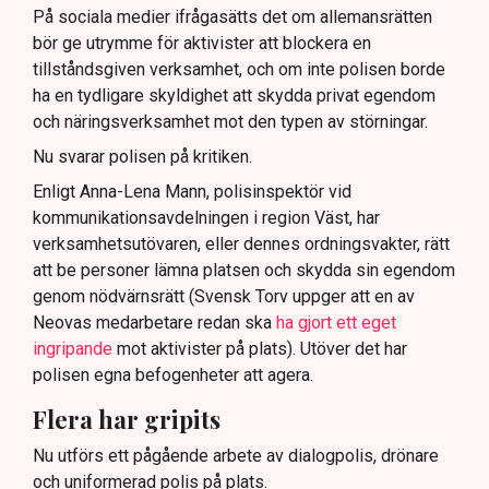
På sociala medier ifrågasätts det om allemansrätten
bör ge utrymme för aktivister att blockera en
tillståndsgiven verksamhet, och om inte polisen borde
ha en tydligare skyldighet att skydda privat egendom
och näringsverksamhet mot den typen av störningar.
Nu svarar polisen på kritiken.
Enligt Anna-Lena Mann, polisinspektör vid
kommunikationsavdelningen i region Väst, har
verksamhetsutövaren, eller dennes ordningsvakter, rätt
att be personer lämna platsen och skydda sin egendom
genom nödvärnsrätt (Svensk Torv uppger att en av
Neovas medarbetare redan ska
ha gjort ett eget
ingripande
mot aktivister på plats). Utöver det har
polisen egna befogenheter att agera.
Flera har gripits
Nu utförs ett pågående arbete av dialogpolis, drönare
och uniformerad polis på plats.