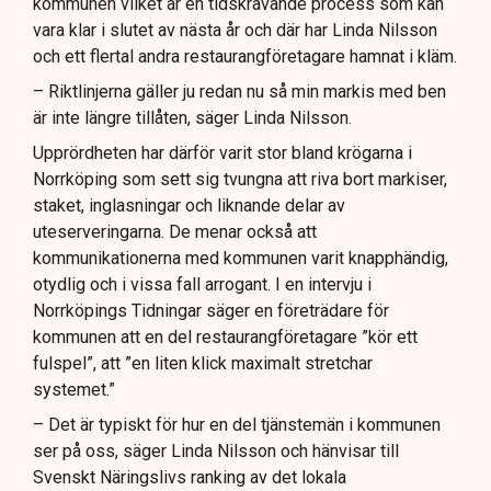
kommunen vilket är en tidskrävande process som kan
vara klar i slutet av nästa år och där har Linda Nilsson
och ett flertal andra restaurangföretagare hamnat i kläm.
– Riktlinjerna gäller ju redan nu så min markis med ben
är inte längre tillåten, säger Linda Nilsson.
Upprördheten har därför varit stor bland krögarna i
Norrköping som sett sig tvungna att riva bort markiser,
staket, inglasningar och liknande delar av
uteserveringarna. De menar också att
kommunikationerna med kommunen varit knapphändig,
otydlig och i vissa fall arrogant. I en intervju i
Norrköpings Tidningar säger en företrädare för
kommunen att en del restaurangföretagare ”kör ett
fulspel”, att ”en liten klick maximalt stretchar
systemet.”
– Det är typiskt för hur en del tjänstemän i kommunen
ser på oss, säger Linda Nilsson och hänvisar till
Svenskt Näringslivs ranking av det lokala