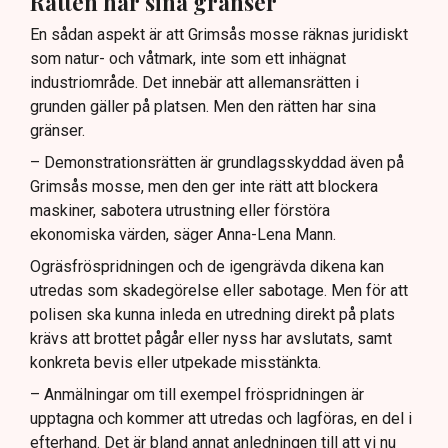
Rätten har sina gränser
En sådan aspekt är att Grimsås mosse räknas juridiskt
som natur- och våtmark, inte som ett inhägnat
industriområde. Det innebär att allemansrätten i
grunden gäller på platsen. Men den rätten har sina
gränser.
– Demonstrationsrätten är grundlagsskyddad även på
Grimsås mosse, men den ger inte rätt att blockera
maskiner, sabotera utrustning eller förstöra
ekonomiska värden, säger Anna-Lena Mann.
Ogräsfröspridningen och de igengrävda dikena kan
utredas som skadegörelse eller sabotage. Men för att
polisen ska kunna inleda en utredning direkt på plats
krävs att brottet pågår eller nyss har avslutats, samt
konkreta bevis eller utpekade misstänkta.
– Anmälningar om till exempel fröspridningen är
upptagna och kommer att utredas och lagföras, en del i
efterhand. Det är bland annat anledningen till att vi nu