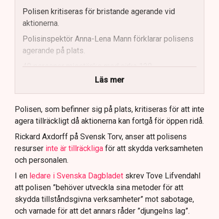
Polisen kritiseras för bristande agerande vid
aktionerna.
Polisinspektör Anna-Lena Mann förklarar polisens
agerande på plats.
40 personer misstänks med cirka 120
brottsmisstankar kopplade.
Läs mer
Polisen använder drönare och uniformerad polis
för att dokumentera bevis.
Polisen, som befinner sig på plats, kritiseras för att inte
agera tillräckligt då aktionerna kan fortgå för öppen ridå.
Samtidigt är polisarbetet komplext när det gäller
att navigera juridiska rättigheter och gränser.
Rickard Axdorff på Svensk Torv, anser att polisens
resurser
inte är tillräckliga
för att skydda verksamheten
och personalen.
I en
ledare i Svenska Dagbladet
skrev Tove Lifvendahl
att polisen ”behöver utveckla sina metoder för att
skydda tillståndsgivna verksamheter” mot sabotage,
och varnade för att det annars råder ”djungelns lag”.