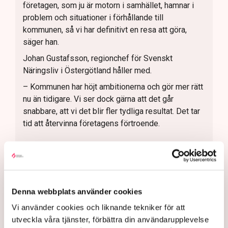
företagen, som ju är motorn i samhället, hamnar i
problem och situationer i förhållande till
kommunen, så vi har definitivt en resa att göra,
säger han.
Johan Gustafsson, regionchef för Svenskt
Näringsliv i Östergötland håller med.
– Kommunen har höjt ambitionerna och gör mer rätt
nu än tidigare. Vi ser dock gärna att det går
snabbare, att vi det blir fler tydliga resultat. Det tar
tid att återvinna företagens förtroende.
Uteserveringar
Restauranger
Norrköpings kommun
Svenskt Näringsliv
TN original
Kristdemokraterna
Denna webbplats använder cookies
Norrköping
Vi använder cookies och liknande tekniker för att
utveckla våra tjänster, förbättra din användarupplevelse