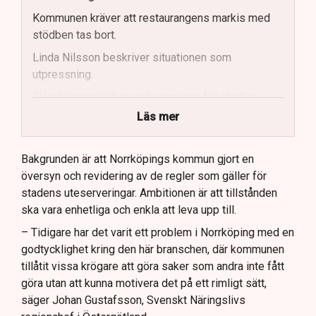
Kommunen kräver att restaurangens markis med
stödben tas bort.
Linda Nilsson beskriver situationen som
utpressning.
Flera krögare kritiserar kommunen för otydlig
kommunikation.
Läs mer
Kommunen vill skapa enhetliga regler för
uteserveringar.
Bakgrunden är att Norrköpings kommun gjort en
översyn och revidering av de regler som gäller för
Lindas Kula ställer in uteserveringen för
stadens uteserveringar. Ambitionen är att tillstånden
sommaren.
ska vara enhetliga och enkla att leva upp till.
– Tidigare har det varit ett problem i Norrköping med en
godtycklighet kring den här branschen, där kommunen
tillåtit vissa krögare att göra saker som andra inte fått
göra utan att kunna motivera det på ett rimligt sätt,
säger Johan Gustafsson, Svenskt Näringslivs