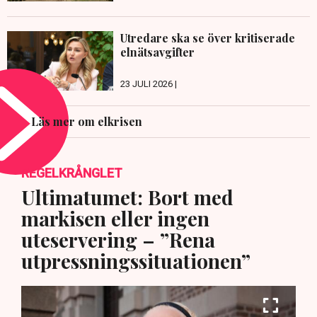
Utredare ska se över kritiserade
elnätsavgifter
23 JULI 2026 |
Läs mer om elkrisen
REGELKRÅNGLET
Ultimatumet: Bort med
markisen eller ingen
uteservering – ”Rena
utpressningssituationen”