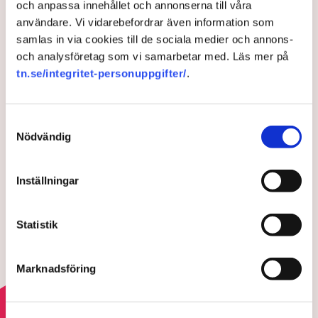
och anpassa innehållet och annonserna till våra
användare. Vi vidarebefordrar även information som
Anders Carlsson
samlas in via cookies till de sociala medier och annons-
redaktionen@tn.se
och analysföretag som vi samarbetar med. Läs mer på
tn.se/integritet-personuppgifter/
.
Publicerad:
5 aug 2026, 11:24
Uppdaterad:
6 aug 2026, 10:29
Samtyckesval
Nödvändig
LÄS ÄVEN
Debatt: Då tvingas företagen
kassera fullt fungerande
Inställningar
varor
28 JULI 2026 |
Statistik
Professorn: Försiktighet,
följsamhet och feghet präglar
Marknadsföring
myndigheter
22 JULI 2026 |