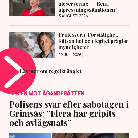
uteservering – ”Rena
utpressningssituationen”
5 AUGUSTI 2026 |
Professorn: Försiktighet,
följsamhet och feghet präglar
myndigheter
22 JULI 2026 |
Läs mer om regelkrånglet
HOTEN MOT ÄGANDERÄTTEN
Polisens svar efter sabotagen i
Grimsås: ”Flera har gripits
och avlägsnats”