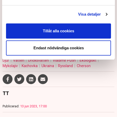
stora familjer i åratal, säger Jurij.
Vad som orsakade kollapsen är inte fastlagt ännu. Ukraina
Visa detaljer
och Ryssland anklagar varandra. Men Jurij skyller helt och
hållet på Rysslands president Vladimir Putin.
Tillåt alla cookies
– Den där idioten som sitter i Kreml gjorde allt det här, säger
han.
Endast nödvändiga cookies
Djur
Vatten
Dricksvatten
Vladimir Putin
Ekologiskt
Mykolajiv
Kachovka
Ukraina
Ryssland
Cherson
TT
Publicerad:
13 jun 2023, 17:00