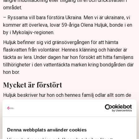
längre mobiltäckning eller tillgång till el och dricksvatten i
området.
– Ryssarna vill bara förstöra Ukraina. Men vi är ukrainare, vi
kommer att överleva, lovar 59-åriga Olena Huljuk, bonde i en
by i Mykolajiv-regionen.
Huljuk befinner sig vid gränsövergången för att hämta
flaskvatten från volontärer. Hennes klänning och händer är
täckta av lera. Under dagen har hon försökt att hitta familjens
tillhörigheter i den vattentäckta marken kring bondgården där
hon bor.
Mycket är förstört
Huljuk beskriver hur hon och hennes familj odlar allt som de
behöver i sitt hushåll – mat som de sedan ska äta resten av
året. Bland annat odlar de rödbetor, morötter och potatis.
– Vårt hö är genomblött. Vi hade spannmål för djurfoder. Det
är också förstört. Våra kaniner dog, vilket är väldigt
Denna webbplats använder cookies
smärtsamt.