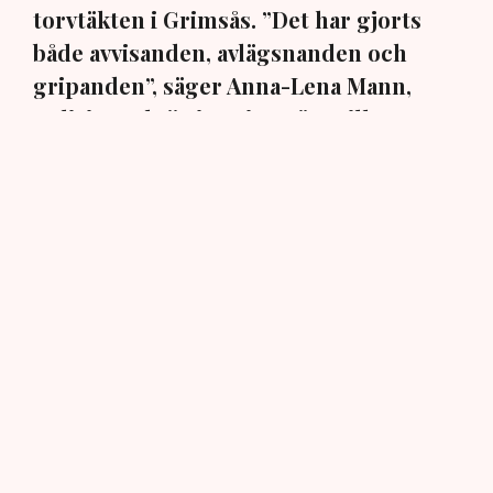
torvtäkten i Grimsås. ”Det har gjorts
både avvisanden, avlägsnanden och
gripanden”, säger Anna-Lena Mann,
polisinspektör i region Väst, till TN.
Torvtäkten i Grimsås i Tranemo kommun har sedan 28
juli stoppats av aktivistgruppen Återställ Våtmarker
efter att aktivister har klättrat upp på
torvproducenten
Neovas maskiner
, grävt igen diken och spridit
ogräsfrön över täkten.
Aktivisterna klättrar upp på
maskiner – polisen kan inte
avvisa dem: ”Upptrappning
på helt ny nivå”
Näringsliv
AI-sammanfattning