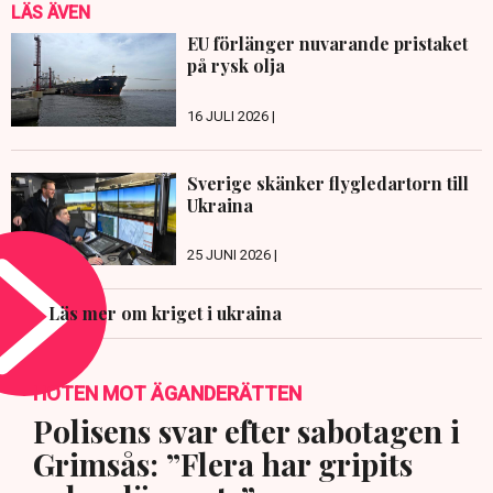
LÄS ÄVEN
EU förlänger nuvarande pristaket
på rysk olja
16 JULI 2026 |
Sverige skänker flygledartorn till
Ukraina
25 JUNI 2026 |
Läs mer om kriget i ukraina
HOTEN MOT ÄGANDERÄTTEN
Polisens svar efter sabotagen i
Grimsås: ”Flera har gripits