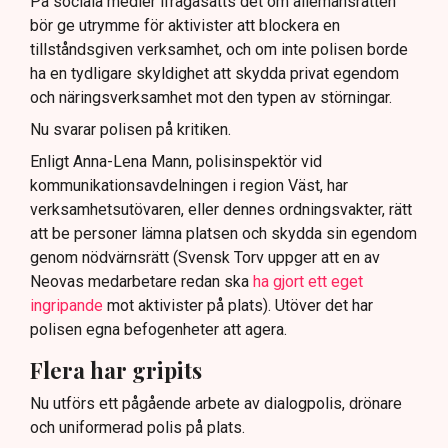
På sociala medier ifrågasätts det om allemansrätten
bör ge utrymme för aktivister att blockera en
tillståndsgiven verksamhet, och om inte polisen borde
ha en tydligare skyldighet att skydda privat egendom
och näringsverksamhet mot den typen av störningar.
Nu svarar polisen på kritiken.
Enligt Anna-Lena Mann, polisinspektör vid
kommunikationsavdelningen i region Väst, har
verksamhetsutövaren, eller dennes ordningsvakter, rätt
att be personer lämna platsen och skydda sin egendom
genom nödvärnsrätt (Svensk Torv uppger att en av
Neovas medarbetare redan ska
ha gjort ett eget
ingripande
mot aktivister på plats). Utöver det har
polisen egna befogenheter att agera.
Flera har gripits
Nu utförs ett pågående arbete av dialogpolis, drönare
och uniformerad polis på plats.