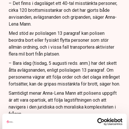
– Det finns i dagsläget ett 40-tal misstänkta personer,
cirka 120 brottsmisstankar och det har gjorts både
avvisanden, avlägsnanden och gripanden, säger Anna-
Lena Mann.
Med stöd av polislagen 13 paragraf kan polisen
beordra bort eller fysiskt flytta personer som stör
allmän ordning, och i vissa fall transportera aktivister
flera mil bort från platsen.
– Bara idag (tisdag, 5 augusti reds. anm.) har det skett
åtta avlägsnanden, enligt polislagen 13 paragraf. Om
personerna vägrar att följa order och det olaga intrånget
fortsätter, kan de gripas misstänkta för brott, säger hon.
Samtidigt menar Anna-Lena Mann att polisens uppgift
är att vara opartisk, att följa lagstiftningen och att
navigera i den juridiska och moraliska komplexiteten i
frågan.
Rätten har sina gränser