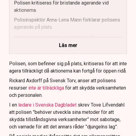
Polisen kritiseras för bristande agerande vid
aktionerna.
Polisinspektör Anna-Lena Mann förklarar polisens
agerande på plats.
40 personer misstänks med cirka 120
brottsmisstankar kopplade.
Läs mer
Polisen använder drönare och uniformerad polis
för att dokumentera bevis.
Polisen, som befinner sig på plats, kritiseras för att inte
agera tillräckligt då aktionerna kan fortgå för öppen ridå.
Samtidigt är polisarbetet komplext när det gäller
att navigera juridiska rättigheter och gränser.
Rickard Axdorff på Svensk Torv, anser att polisens
resurser
inte är tillräckliga
för att skydda verksamheten
och personalen.
I en
ledare i Svenska Dagbladet
skrev Tove Lifvendahl
att polisen ”behöver utveckla sina metoder för att
skydda tillståndsgivna verksamheter” mot sabotage,
och varnade för att det annars råder ”djungelns lag”.