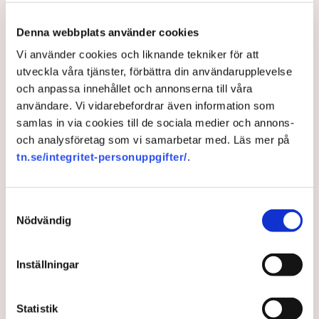
En sådan aspekt är att Grimsås mosse räknas juridiskt
som natur- och våtmark, inte som ett inhägnat
Denna webbplats använder cookies
industriområde. Det innebär att allemansrätten i
Vi använder cookies och liknande tekniker för att
grunden gäller på platsen. Men den rätten har sina
utveckla våra tjänster, förbättra din användarupplevelse
gränser.
och anpassa innehållet och annonserna till våra
– Demonstrationsrätten är grundlagsskyddad även på
användare. Vi vidarebefordrar även information som
Grimsås mosse, men den ger inte rätt att blockera
samlas in via cookies till de sociala medier och annons-
maskiner, sabotera utrustning eller förstöra
och analysföretag som vi samarbetar med. Läs mer på
ekonomiska värden, säger Anna-Lena Mann.
tn.se/integritet-personuppgifter/
.
Ogräsfröspridningen och de igengrävda dikena kan
utredas som skadegörelse eller sabotage. Men för att
Samtyckesval
polisen ska kunna inleda en utredning direkt på plats
Nödvändig
krävs att brottet pågår eller nyss har avslutats, samt
konkreta bevis eller utpekade misstänkta.
Inställningar
– Anmälningar om till exempel fröspridningen är
upptagna och kommer att utredas och lagföras, en del i
efterhand. Det är bland annat anledningen till att vi nu
Statistik