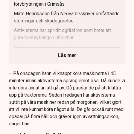
torvbrytningen i Grimsås.
Mats Henriksson från Neova beskriver omfattande
störningar och skadegörelse.
Aktivisterna har spridit ogräsfrön som hotar att
göra torvbrytningen obrukbar.
Rickard Axdorff från Svensk Torv varnar för ett
stort ekonomiskt sabotage.
Läs mer
Dialogpolisen på plats står maktlös inför
aktivisternas handlingar.
– På onsdagen hann vi knappt köra maskinerna i 45
minuter innan aktivisterna sprang emot oss. Då kunde vi
Frågor kvarstår om finansiering av illegal aktivism.
inte göra annat än att gå av. Då passar de på att klättra
upp på traktorerna. Sedan fredagen har aktivisterna
suttit på våra maskiner redan på morgonen, vilket gjort
att vi inte kunnat köra något alls. De går också runt med
spadar på flera håll och gräver igen avvattningsdiken,
säger han.