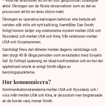
– Kina har ambitioner att bli en stor geopolitiskt strategisk
aktör. Ökningen ser de flesta observatörer som en del av
processen att bli en ännu större makt.
Ökningen av operativa kärnvapen behöver inte betyda att
världen står inför ett nytt kallt krig, framhåller Dan Smith.
Enligt honom skiljer sig relationerna mycket mellan USA och
Ryssland, och mellan USA och Kina, från relationen mellan
USA och Sovjetunionen.
Samtidigt finns det likheter mellan dagens världsläge och
den drygt 40 år långa perioden som avslutades med Sovjets
fall. En förhöjd spänning, en ökad konfrontation och en hel del
upphetsad retorik är enligt Smith några av
beröringspunkterna.
Hur kommunicera?
Kommunikationskanalerna mellan USA och Ryssland, och i
viss mån mellan USA och Kina, är dessutom mer begränsade
än de borde vara, menar Smith.