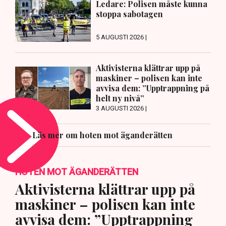
Ledare: Polisen måste kunna
stoppa sabotagen
5 AUGUSTI 2026 |
Aktivisterna klättrar upp på
maskiner – polisen kan inte
avvisa dem: ”Upptrappning på
helt ny nivå”
3 AUGUSTI 2026 |
Läs mer om hoten mot äganderätten
HOTEN MOT ÄGANDERÄTTEN
Aktivisterna klättrar upp på
maskiner – polisen kan inte
avvisa dem: ”Upptrappning