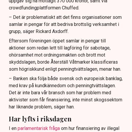
uppgav sig ha mottagit 370 000 kronor, samt via
crowdfundingplattformen Chuffed.
– Det är problematiskt att det finns organisationer som
samlar in pengar för att bedriva brottslig verksamhet i
grupp, säger Rickard Axdorff.
Eftersom föreningen öppet samlar in pengar till
aktioner som redan lett till lagföring för sabotage,
ohörsamhet mot ordningsmakten och brott mot
skyddslagen, borde Återställ Våtmarker klassificeras
som högriskkund enligt penningtvättslagen, menar han.
– Banken ska följa både svensk och europeisk banklag,
med krav på kundkännedom och penningtvättslagen.
Det är inte bara vår bransch som har problem med
aktivister som får finansiering, inte minst skogssektorn
har liknande problem, säger han.
Har lyfts i riksdagen
I en
parlamentarisk fråga
om hur finansiering av illegal