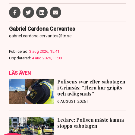
Gabriel Cardona Cervantes
gabriel.cardona.cervantes@tn.se
Publicerad:
3 aug 2026, 15:41
Uppdaterad:
4 aug 2026, 11:33
LÄS ÄVEN
Polisens svar efter sabotagen
i Grimsås: ”Flera har gripits
och avlägsnats”
6 AUGUSTI 2026 |
Ledare: Polisen måste kunna
stoppa sabotagen