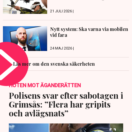
21 JULI 2026 |
Nytt system: Ska varna via mobilen
vid fara
24 MAJ 2026 |
Läs mer om den svenska säkerheten
HOTEN MOT ÄGANDERÄTTEN
Polisens svar efter sabotagen i
Grimsås: ”Flera har gripits
och avlägsnats”