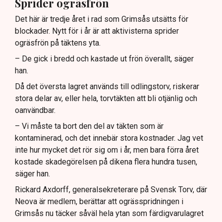
Sprider ogräsfrön
Det här är tredje året i rad som Grimsås utsätts för
blockader. Nytt för i år är att aktivisterna sprider
ogräsfrön på täktens yta.
– De gick i bredd och kastade ut frön överallt, säger
han.
Då det översta lagret används till odlingstorv, riskerar
stora delar av, eller hela, torvtäkten att bli otjänlig och
oanvändbar.
– Vi måste ta bort den del av täkten som är
kontaminerad, och det innebär stora kostnader. Jag vet
inte hur mycket det rör sig om i år, men bara förra året
kostade skadegörelsen på dikena flera hundra tusen,
säger han.
Rickard Axdorff, generalsekreterare på Svensk Torv, där
Neova är medlem, berättar att ogrässpridningen i
Grimsås nu täcker såväl hela ytan som färdigvarulagret