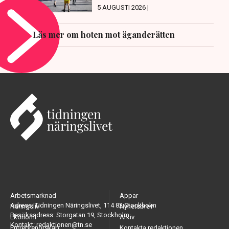
5 AUGUSTI 2026 |
Läs mer om hoten mot äganderätten
Arbetsmarknad
Appar
Adress: Tidningen Näringslivet, 114 82 Stockholm
Näringsliv
Nyhetsbrev
Besöksadress: Storgatan 19, Stockholm
Ekonomi
Arkiv
Kontakt: redaktionen@tn.se
Entreprenörskap
Kontakta redaktionen