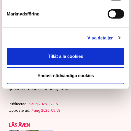
även använder drönare för att dokumentera och säkra
bevis, säger Anna-Lena Mann.
Marknadsföring
Myndigheter
Gripanden
Tranemo kommun
Polisen
Visa detaljer
Svensk Torv : en naturlig råvara
Allemansrätten
Brott
Tove Lifvendahl
Neova
Återställ Våtmarker
Drönare
Utredningar
Skadegörelse
Grimsås
Tillåt alla cookies
Endast nödvändiga cookies
Gabriel Cardona Cervantes
gabriel.cardona.cervantes@tn.se
Publicerad:
6 aug 2026, 12:35
Uppdaterad:
7 aug 2026, 09:58
LÄS ÄVEN