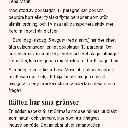
Lena Mann.
Med stöd av polislagen 13 paragraf kan polisen
beordra bort eller fysiskt flytta personer som stör
allmän ordning, och i vissa fall transportera aktivister
flera mil bort från platsen.
– Bara idag (tisdag, 5 augusti reds. anm.) har det skett
åtta avlägsnanden, enligt polislagen 13 paragraf. Om
personerna vägrar att följa order och det olaga intrånget
fortsätter, kan de gripas misstänkta för brott, säger hon.
Samtidigt menar Anna-Lena Mann att polisens uppgift
är att vara opartisk, att följa lagstiftningen och att
navigera i den juridiska och moraliska komplexiteten i
frågan.
Rätten har sina gränser
En sådan aspekt är att Grimsås mosse räknas juridiskt
som natur- och våtmark, inte som ett inhägnat
industriområde. Det innebär att allemansrätten i