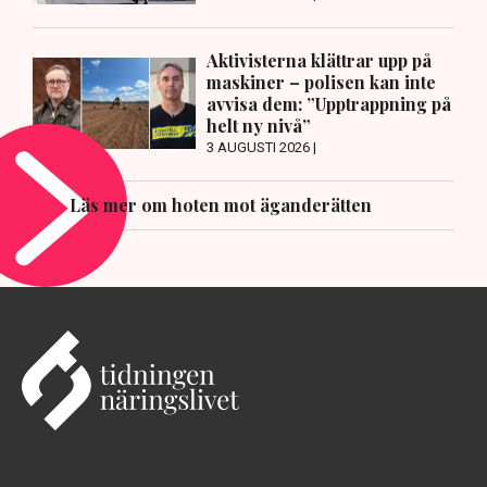
Aktivisterna klättrar upp på
maskiner – polisen kan inte
avvisa dem: ”Upptrappning på
helt ny nivå”
3 AUGUSTI 2026 |
Läs mer om hoten mot äganderätten