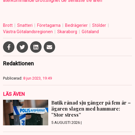
återkommande brottslighet de senaste tre åren
Brott
Snatteri
Företagarna
Bedrägerier
Stölder
Västra Götalandsregionen
Skaraborg
Götaland
Redaktionen
Publicerad:
8 jun 2023, 19:49
LÄS ÄVEN
Butik rånad sju gånger på fem år –
ägaren slagen med hammare:
”Stor stress”
5 AUGUSTI 2026 |