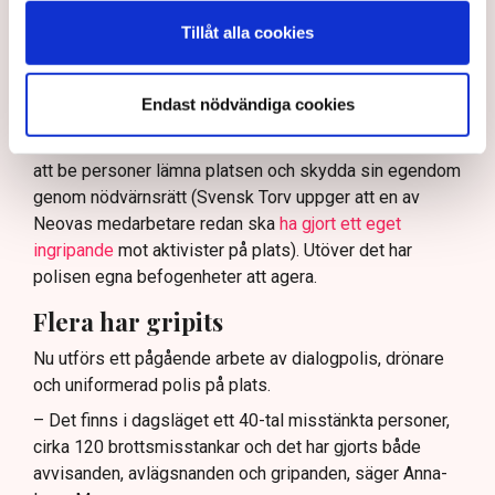
och näringsverksamhet mot den typen av störningar.
Tillåt alla cookies
Nu svarar polisen på kritiken.
Enligt Anna-Lena Mann, polisinspektör vid
Endast nödvändiga cookies
kommunikationsavdelningen i region Väst, har
verksamhetsutövaren, eller dennes ordningsvakter, rätt
att be personer lämna platsen och skydda sin egendom
genom nödvärnsrätt (Svensk Torv uppger att en av
Neovas medarbetare redan ska
ha gjort ett eget
ingripande
mot aktivister på plats). Utöver det har
polisen egna befogenheter att agera.
Flera har gripits
Nu utförs ett pågående arbete av dialogpolis, drönare
och uniformerad polis på plats.
– Det finns i dagsläget ett 40-tal misstänkta personer,
cirka 120 brottsmisstankar och det har gjorts både
avvisanden, avlägsnanden och gripanden, säger Anna-