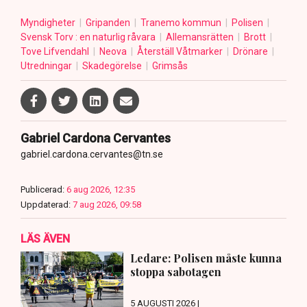
Myndigheter
Gripanden
Tranemo kommun
Polisen
Svensk Torv : en naturlig råvara
Allemansrätten
Brott
Tove Lifvendahl
Neova
Återställ Våtmarker
Drönare
Utredningar
Skadegörelse
Grimsås
Gabriel Cardona Cervantes
gabriel.cardona.cervantes@tn.se
Publicerad:
6 aug 2026, 12:35
Uppdaterad:
7 aug 2026, 09:58
LÄS ÄVEN
Ledare: Polisen måste kunna
stoppa sabotagen
5 AUGUSTI 2026 |