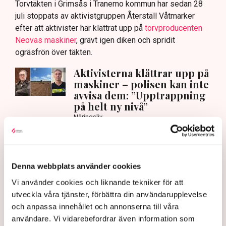
Torvtäkten i Grimsås i Tranemo kommun har sedan 28
juli stoppats av aktivistgruppen Återställ Våtmarker
efter att aktivister har klättrat upp på
torvproducenten
Neovas maskiner
, grävt igen diken och spridit
ogräsfrön över täkten.
Aktivisterna klättrar upp på
maskiner – polisen kan inte
avvisa dem: ”Upptrappning
på helt ny nivå”
Näringsliv
AI-sammanfattning
Torvtäkten i Grimsås har stoppats av aktivister
Denna webbplats använder cookies
sedan 28 juli.
Vi använder cookies och liknande tekniker för att
Polisen kritiseras för bristande agerande vid
utveckla våra tjänster, förbättra din användarupplevelse
aktionerna.
och anpassa innehållet och annonserna till våra
användare. Vi vidarebefordrar även information som
Polisinspektör Anna-Lena Mann förklarar polisens