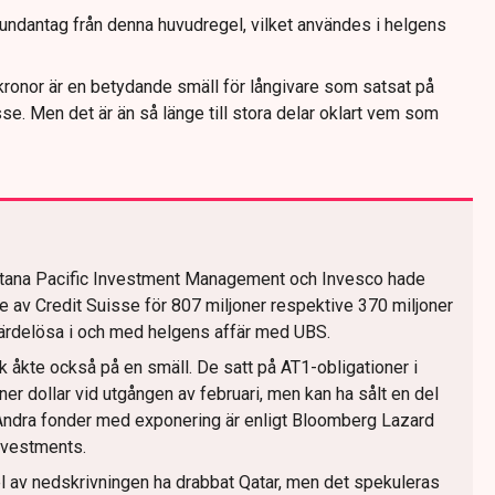
k undantag från denna huvudregel, vilket användes i helgens
kronor är en betydande smäll för långivare som satsat på
sse. Men det är än så länge till stora delar oklart vem som
valtana Pacific Investment Management och Invesco hade
e av Credit Suisse för 807 miljoner respektive 370 miljoner
 värdelösa i och med helgens affär med UBS.
k åkte också på en smäll. De satt på AT1-obligationer i
ner dollar vid utgången av februari, men kan ha sålt en del
Andra fonder med exponering är enligt Bloomberg Lazard
nvestments.
del av nedskrivningen ha drabbat Qatar, men det spekuleras