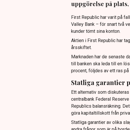
uppgörelse på plats, 
First Republic har varit på fa
Valley Bank – för snart två v
kunder tömt sina konton.
Aktien i First Republic har t
årsskiftet.
Marknaden har de senaste dag
till banken ska leda till en lö
procent, följdes av ett ras p
Statliga garantier 
Ett alternativ som diskutera
centralbank Federal Reserve (
Republics balansräkning. Det s
göra kapitaltillskott från priv
Statliga garantier av olika sl
andra frågor som är på bordet