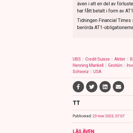
även i att en del av förlus
har fått betalt i form av A
Tidningen Financial Times s
berörda AT1-obligationern
UBS
Credit Suisse
Aktier
B
Henning Mankell
Gestión
In
Schweiz
USA
TT
Publicerad:
23 mar 2023, 07:07
LÄS ÄVEN