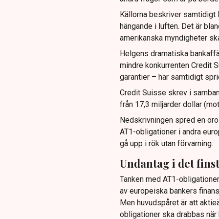
Källorna beskriver samtidigt
hängande i luften. Det är blan
amerikanska myndigheter ska
Helgens dramatiska bankaffä
mindre konkurrenten Credit Sui
garantier – har samtidigt spr
Credit Suisse skrev i samban
från 17,3 miljarder dollar (mo
Nedskrivningen spred en oros
AT1-obligationer i andra eur
gå upp i rök utan förvarning.
Undantag i det finst
Tanken med AT1-obligationer –
av europeiska bankers finansie
Men huvudspåret är att aktieä
obligationer ska drabbas när h