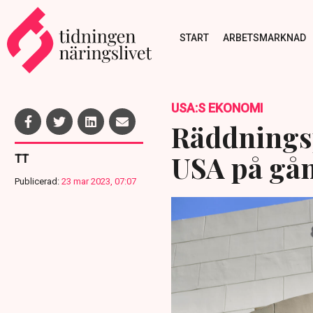
START
ARBETSMARKNAD
USA:S EKONOMI
Räddningsp
USA på gå
TT
Publicerad:
23 mar 2023, 07:07