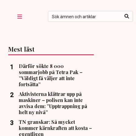
Mest läst
Därför sökte 8 000
sommarjobb på Tetra Pak –
”Väldigt få väljer att inte
fortsätta”
Aktivisterna klättrar upp på
maskiner – polisen kan inte
avvisa dem: ”Upptrappning på
helt ny nivå”
TN granskar: Så mycket
kommer kärnkraften att kosta –
egentligen