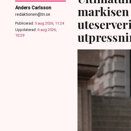
markisen 
Anders Carlsson
redaktionen@tn.se
uteserver
Publicerad:
5 aug 2026, 11:24
Uppdaterad:
6 aug 2026,
utpressni
10:29