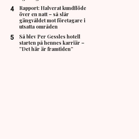
Rapport: Halverat kundflöde
över en natt – så slår
gängvåldet mot företagare i
utsatta områden
Så blev Per Gessles hotell
starten på hennes karriär –
”Det här är framtiden”