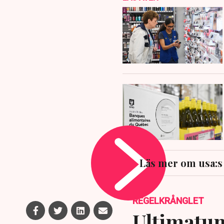
Läs mer om usa:
REGELKRÅNGLET
Ultimatum