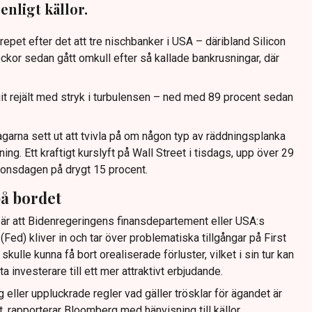
enligt källor.
llrepet efter det att tre nischbanker i USA – däribland Silicon
eckor sedan gått omkull efter så kallade bankrusningar, där
agit rejält med stryk i turbulensen – ned med 89 procent sedan
arna sett ut att tvivla på om någon typ av räddningsplanka
sning. Ett kraftigt kurslyft på Wall Street i tisdags, upp över 29
å onsdagen på drygt 15 procent.
på bordet
s är att Bidenregeringens finansdepartement eller USA:s
Fed) kliver in och tar över problematiska tillgångar på First
kulle kunna få bort orealiserade förluster, vilket i sin tur kan
ata investerare till ett mer attraktivt erbjudande.
ag eller uppluckrade regler vad gäller trösklar för ägandet är
, rapporterar Bloomberg med hänvisning till källor.