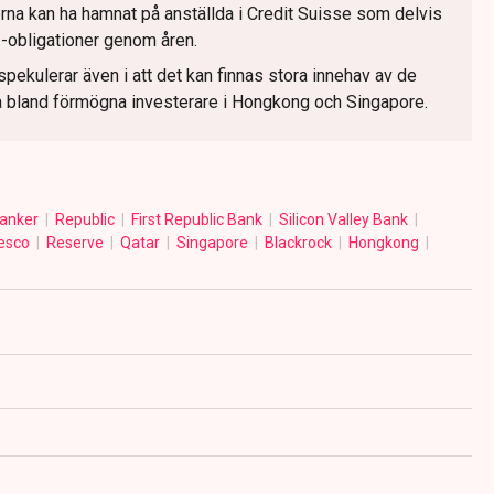
terna kan ha hamnat på anställda i Credit Suisse som delvis
T1-obligationer genom åren.
pekulerar även i att det kan finnas stora innehav av de
a bland förmögna investerare i Hongkong och Singapore.
anker
Republic
First Republic Bank
Silicon Valley Bank
vesco
Reserve
Qatar
Singapore
Blackrock
Hongkong