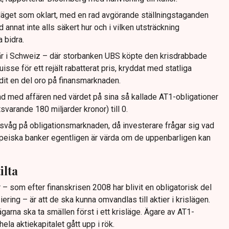
 läget som oklart, med en rad avgörande ställningstaganden
d annat inte alls säkert hur och i vilken utsträckning
 bidra.
r i Schweiz – där storbanken UBS köpte den krisdrabbade
sse för ett rejält rabatterat pris, kryddat med statliga
idit en del oro på finansmarknaden.
d med affären ned värdet på sina så kallade AT1-obligationer
tsvarande 180 miljarder kronor) till 0.
våg på obligationsmarknaden, då investerare frågar sig vad
opeiska banker egentligen är värda om de uppenbarligen kan
ilta
 som efter finanskrisen 2008 har blivit en obligatorisk del
ring – är att de ska kunna omvandlas till aktier i krislägen.
garna ska ta smällen först i ett krisläge. Ägare av AT1-
ela aktiekapitalet gått upp i rök.