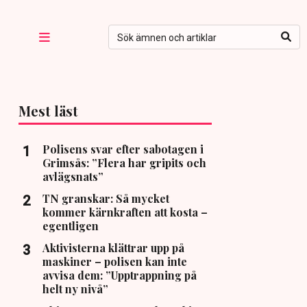
Mest läst
Polisens svar efter sabotagen i
Grimsås: ”Flera har gripits och
avlägsnats”
TN granskar: Så mycket
kommer kärnkraften att kosta –
egentligen
Aktivisterna klättrar upp på
maskiner – polisen kan inte
avvisa dem: ”Upptrappning på
helt ny nivå”