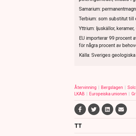
Samarium: permanentmagne
Terbium: som substitut til
Yttrium: ljuskällor, keramer
EU importerar 99 procent av
för några procent av behov
Källa: Sveriges geologisk
Återvinning
Bergslagen
Solc
LKAB
Europeiska unionen
G
TT