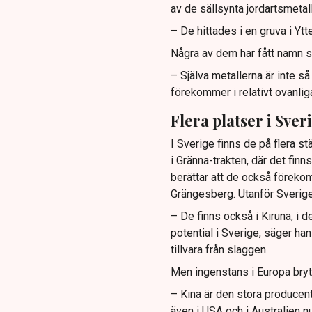
av de sällsynta jordartsmetal
– De hittades i en gruva i Yt
Några av dem har fått namn s
– Själva metallerna är inte så
förekommer i relativt ovanlig
Flera platser i Sver
I Sverige finns de på flera s
i Gränna-trakten, där det fi
berättar att de också föreko
Grängesberg. Utanför Sverige
– De finns också i Kiruna, i 
potential i Sverige, säger ha
tillvara från slaggen.
Men ingenstans i Europa bryt
– Kina är den stora producente
även i USA och i Australien 