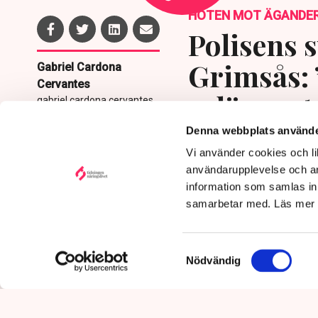
HOTEN MOT ÄGANDE
Polisens s
Grimsås: 
Gabriel Cardona
Cervantes
avlägsnat
gabriel.cardona.cervantes
@tn.se
Denna webbplats använde
Publicerad:
6 aug 2026, 12:35
Vi använder cookies och lik
Uppdaterad:
7 aug 2026,
09:58
användarupplevelse och an
information som samlas in 
samarbetar med. Läs mer
Samtyckesval
Nödvändig