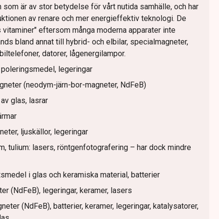
som är av stor betydelse för vårt nutida samhälle, och har
oduktionen av renare och mer energieffektiv teknologi. De
s vitaminer" eftersom många moderna apparater inte
ds bland annat till hybrid- och elbilar, specialmagneter,
biltelefoner, datorer, lågenergilampor.
, poleringsmedel, legeringar
neter (neodym-järn-bor-magneter, NdFeB)
 av glas, lasrar
kärmar
er, ljuskällor, legeringar
m, tulium: lasers, röntgenfotografering – har dock mindre
atsmedel i glas och keramiska material, batterier
 (NdFeB), legeringar, keramer, lasers
er (NdFeB), batterier, keramer, legeringar, katalysatorer,
las.