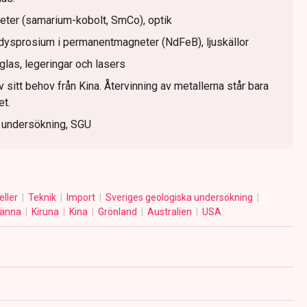
ter (samarium-kobolt, SmCo), optik
l dysprosium i permanentmagneter (NdFeB), ljuskällor
, glas, legeringar och lasers
 sitt behov från Kina. Återvinning av metallerna står bara
et.
a undersökning, SGU
eller
Teknik
Import
Sveriges geologiska undersökning
ränna
Kiruna
Kina
Grönland
Australien
USA