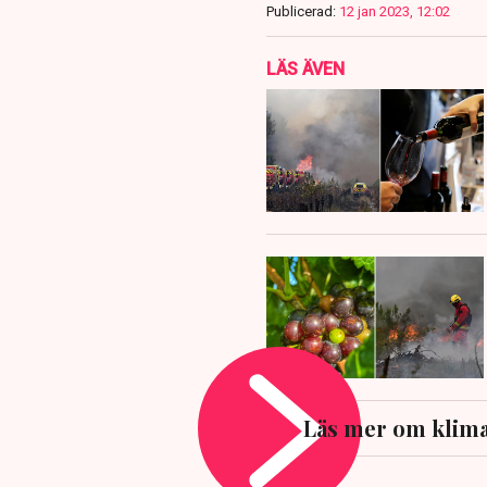
Publicerad:
12 jan 2023, 12:02
LÄS ÄVEN
Läs mer om klim