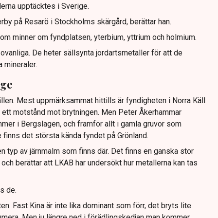
lerna upptäcktes i Sverige.
terby på Resarö i Stockholms skärgård, berättar han.
om minner om fyndplatsen, yterbium, yttrium och holmium.
 ovanliga. De heter sällsynta jordartsmetaller för att de
a mineraler.
ige
tällen. Mest uppmärksammat hittills är fyndigheten i Norra Käll
nns ett motstånd mot brytningen. Men Peter Åkerhammar
mmer i Bergslagen, och framför allt i gamla gruvor som
 finns det största kända fyndet på Grönland.
den typ av järnmalm som finns där. Det finns en ganska stor
n och berättar att LKAB har undersökt hur metallerna kan tas
s de.
n. Fast Kina är inte lika dominant som förr, det bryts lite
numera. Men ju längre ned i förädlingskedjan man kommer,