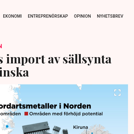
EKONOMI
ENTREPRENÖRSKAP
OPINION
NYHETSBREV
N
s import av sällsynta
inska