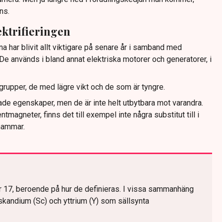
ns.
ektrifieringen
na har blivit allt viktigare på senare år i samband med
. De används i bland annat elektriska motorer och generatorer, i
å grupper, de med lägre vikt och de som är tyngre.
tade egenskaper, men de är inte helt utbytbara mot varandra.
magneter, finns det till exempel inte några substitut till i
hammar.
r 17, beroende på hur de definieras. I vissa sammanhäng
kandium (Sc) och yttrium (Y) som sällsynta