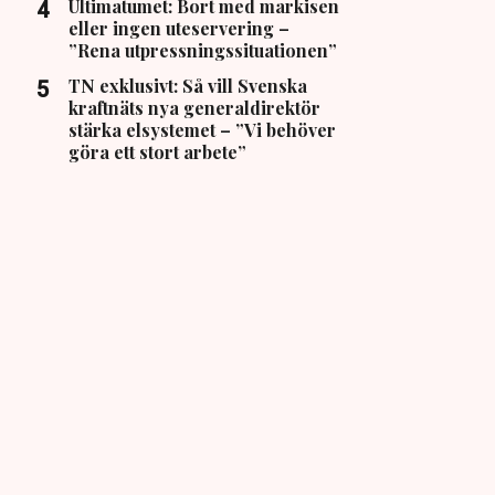
Ultimatumet: Bort med markisen
eller ingen uteservering –
”Rena utpressningssituationen”
TN exklusivt: Så vill Svenska
kraftnäts nya generaldirektör
stärka elsystemet – ”Vi behöver
göra ett stort arbete”