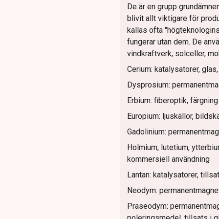
De är en grupp grundämnen 
blivit allt viktigare för pr
kallas ofta "högteknologin
fungerar utan dem. De använ
vindkraftverk, solceller, mo
Cerium: katalysatorer, glas
Dysprosium: permanentmag
Erbium: fiberoptik, färgning
Europium: ljuskällor, bilds
Gadolinium: permanentmagnet
Holmium, lutetium, ytterbiu
kommersiell användning
Lantan: katalysatorer, tills
Neodym: permanentmagneter
Praseodym: permanentmagnet
poleringsmedel, tillsats i g