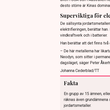
desto större är Kinas domina
Superviktiga för el
De sällsynta jordartsmetaller
elektrifieringen, berättar han
vindkraftverk och i batterier.
Han berättar att det finns tv
– De här metallerna har likar
Neodyn, som sitter i permanent
dagsläget, säger Peter Åker
Johanna Cederblad/TT
Fakta
En grupp av 15 ämnen, elle
räknas även grundämnena s
jordartsmetaller.