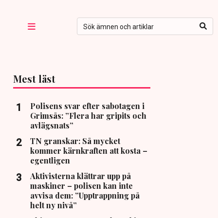
Mest läst
Polisens svar efter sabotagen i
Grimsås: ”Flera har gripits och
avlägsnats”
TN granskar: Så mycket
kommer kärnkraften att kosta –
egentligen
Aktivisterna klättrar upp på
maskiner – polisen kan inte
avvisa dem: ”Upptrappning på
helt ny nivå”