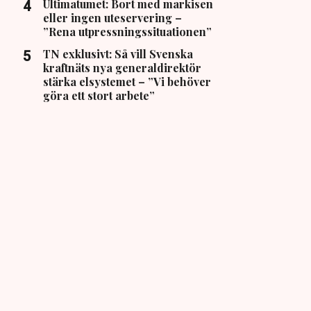
Ultimatumet: Bort med markisen
eller ingen uteservering –
”Rena utpressningssituationen”
TN exklusivt: Så vill Svenska
kraftnäts nya generaldirektör
stärka elsystemet – ”Vi behöver
göra ett stort arbete”