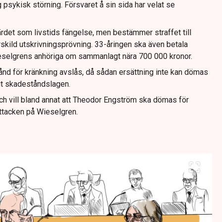
ig psykisk störning. Försvaret å sin sida har velat se
rdet som livstids fängelse, men bestämmer straffet till
rskild utskrivningsprövning. 33-åringen ska även betala
ieselgrens anhöriga om sammanlagt nära 700 000 kronor.
nd för kränkning avslås, då sådan ersättning inte kan dömas
igt skadeståndslagen.
ch vill bland annat att Theodor Engström ska dömas för
attacken på Wieselgren.