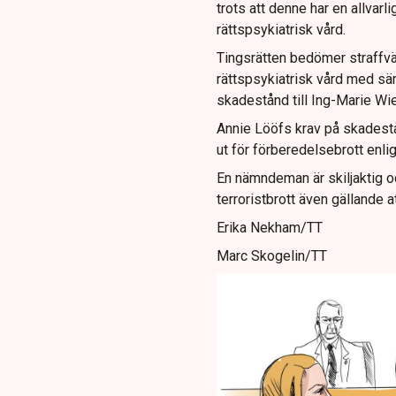
trots att denne har en allvarl
rättspsykiatrisk vård.
Tingsrätten bedömer straffvä
rättspsykiatrisk vård med sä
skadestånd till Ing-Marie W
Annie Lööfs krav på skadestå
ut för förberedelsebrott enl
En nämndeman är skiljaktig o
terroristbrott även gällande 
Erika Nekham/TT
Marc Skogelin/TT