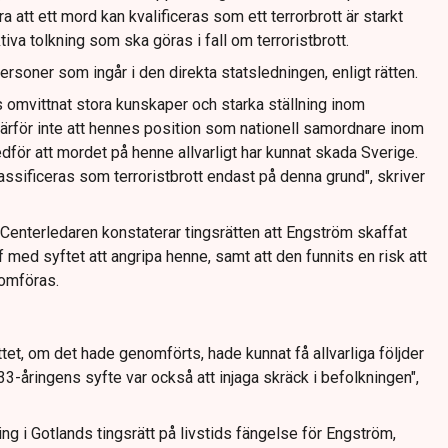
a att ett mord kan kvalificeras som ett terrorbrott är starkt
tiva tolkning som ska göras i fall om terroristbrott.
rsoner som ingår i den direkta statsledningen, enligt rätten.
 omvittnat stora kunskaper och starka ställning inom
därför inte att hennes position som nationell samordnare inom
dför att mordet på henne allvarligt har kunnat skada Sverige.
ssificeras som terroristbrott endast på denna grund", skriver
Centerledaren konstaterar tingsrätten att Engström skaffat
 med syftet att angripa henne, samt att den funnits en risk att
nomföras.
tet, om det hade genomförts, hade kunnat få allvarliga följder
3-åringens syfte var också att injaga skräck i befolkningen",
ing i Gotlands tingsrätt på livstids fängelse för Engström,