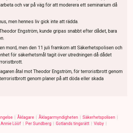
 arbeta och var på väg för att moderera ett seminarium då
hus, men hennes liv gick inte att rädda.
Theodor Engström, kunde gripas snabbt efter dådet, bara
en.
en mord, men den 11 juli framkom att Säkerhetspolisen och
het för säkerhetsmål tagit över utredningen då dådet
oristbrott.
garen åtal mot Theodor Engström, för terroristbrott genom
terroristbrott genom planer på att döda eller skada
ängelse
Åklagare
Åklagarmyndigheten
Säkerhetspolisen
Annie Lööf
Per Sundberg
Gotlands tingsrätt
Visby