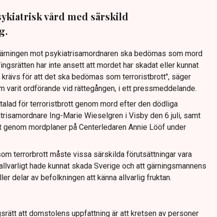
sykiatrisk vård med särskild
g.
 gärningen mot psykiatrisamordnaren ska bedömas som mord
ingsrätten har inte ansett att mordet har skadat eller kunnat
 krävs för att det ska bedömas som terroristbrott", säger
varit ordförande vid rättegången, i ett pressmeddelande.
talad för terroristbrott genom mord efter den dödliga
trisamordnare Ing-Marie Wieselgren i Visby den 6 juli, samt
rott genom mordplaner på Centerledaren Annie Lööf under
om terrorbrott måste vissa särskilda förutsättningar vara
 allvarligt hade kunnat skada Sverige och att gärningsmannens
ler delar av befolkningen att känna allvarlig fruktan.
srätt att domstolens uppfattning är att kretsen av personer