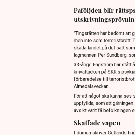
Påföljden blir rättsp
utskrivningsprövnin
"Tingsrätten har bedömt att
men inte som terroristbrott. T
skada landet på det sätt som
lagmannen Per Sundberg, som 
33-årige Engström har stått å
knivattacken på SKR:s psykia
förberedelse till terroristb
Almedalsveckan.
För att något ska kunna ses s
uppfyllda, som att gärningen
avsikt varit få befolkningen el
Skaffade vapen
I domen skriver Gotlands ting