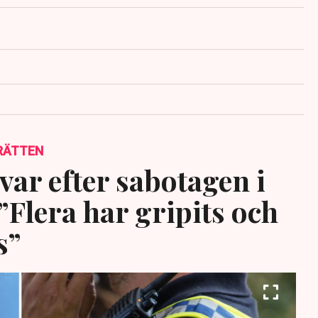
RÄTTEN
var efter sabotagen i
”Flera har gripits och
s”