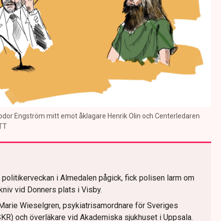
odor Engström mitt emot åklagare Henrik Olin och Centerledaren
/TT
å politikerveckan i Almedalen pågick, fick polisen larm om
kniv vid Donners plats i Visby.
-Marie Wieselgren, psykiatrisamordnare för Sveriges
R) och överläkare vid Akademiska sjukhuset i Uppsala.