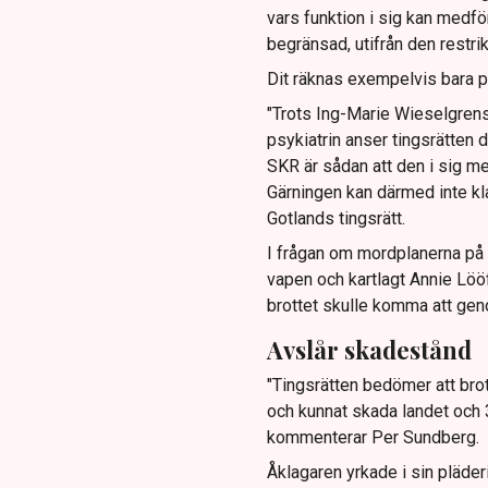
vars funktion i sig kan medför
begränsad, utifrån den restrik
Dit räknas exempelvis bara pe
"Trots Ing-Marie Wieselgrens
psykiatrin anser tingsrätten 
SKR är sådan att den i sig me
Gärningen kan därmed inte kla
Gotlands tingsrätt.
I frågan om mordplanerna på 
vapen och kartlagt Annie Lööf
brottet skulle komma att ge
Avslår skadestånd
"Tingsrätten bedömer att brot
och kunnat skada landet och 3
kommenterar Per Sundberg.
Åklagaren yrkade i sin pläder