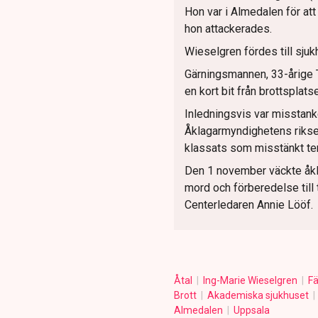
Hon var i Almedalen för att
hon attackerades.
Wieselgren fördes till sjuk
Gärningsmannen, 33-årige 
en kort bit från brottsplats
Inledningsvis var misstank
Åklagarmyndighetens riksen
klassats som misstänkt terr
Den 1 november väckte åkla
mord och förberedelse till 
Centerledaren Annie Lööf.
Åtal
Ing-Marie Wieselgren
F
Brott
Akademiska sjukhuset
Almedalen
Uppsala