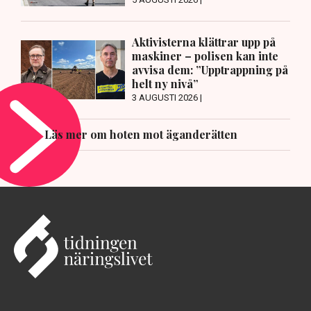
Aktivisterna klättrar upp på
maskiner – polisen kan inte
avvisa dem: ”Upptrappning på
helt ny nivå”
3 AUGUSTI 2026 |
Läs mer om hoten mot äganderätten