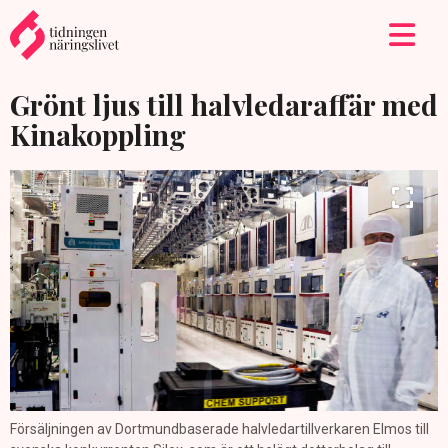
Grönt ljus till halvledaraffär med
Kinakoppling
Försäljningen av Dortmundbaserade halvledartillverkaren Elmos till