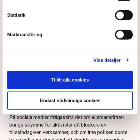
agerande på plats.
40 personer misstänks med cirka 120
Statistik
brottsmisstankar kopplade.
Läs mer
Polisen använder drönare och uniformerad polis
Marknadsföring
för att dokumentera bevis.
Polisen, som befinner sig på plats, kritiseras för att inte
agera tillräckligt då aktionerna kan fortgå för öppen ridå.
Samtidigt är polisarbetet komplext när det gäller
att navigera juridiska rättigheter och gränser.
Rickard Axdorff på Svensk Torv, anser att polisens
Visa detaljer
resurser
inte är tillräckliga
för att skydda verksamheten
och personalen.
Tillåt alla cookies
I en
ledare i Svenska Dagbladet
skrev Tove Lifvendahl
att polisen ”behöver utveckla sina metoder för att
skydda tillståndsgivna verksamheter” mot sabotage,
Endast nödvändiga cookies
och varnade för att det annars råder ”djungelns lag”.
På sociala medier ifrågasätts det om allemansrätten
bör ge utrymme för aktivister att blockera en
tillståndsgiven verksamhet, och om inte polisen borde
ha en tydligare skyldighet att skydda privat egendom