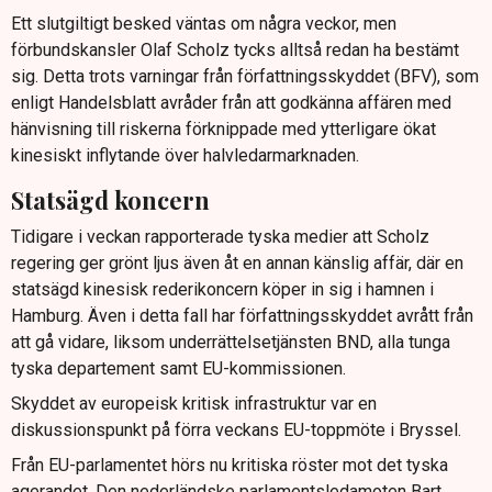
Ett slutgiltigt besked väntas om några veckor, men
förbundskansler Olaf Scholz tycks alltså redan ha bestämt
sig. Detta trots varningar från författningsskyddet (BFV), som
enligt Handelsblatt avråder från att godkänna affären med
hänvisning till riskerna förknippade med ytterligare ökat
kinesiskt inflytande över halvledarmarknaden.
Statsägd koncern
Tidigare i veckan rapporterade tyska medier att Scholz
regering ger grönt ljus även åt en annan känslig affär, där en
statsägd kinesisk rederikoncern köper in sig i hamnen i
Hamburg. Även i detta fall har författningsskyddet avrått från
att gå vidare, liksom underrättelsetjänsten BND, alla tunga
tyska departement samt EU-kommissionen.
Skyddet av europeisk kritisk infrastruktur var en
diskussionspunkt på förra veckans EU-toppmöte i Bryssel.
Från EU-parlamentet hörs nu kritiska röster mot det tyska
agerandet. Den nederländske parlamentsledamoten Bart