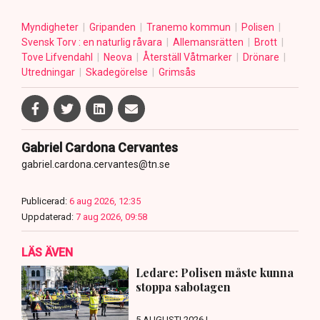
Myndigheter
Gripanden
Tranemo kommun
Polisen
Svensk Torv : en naturlig råvara
Allemansrätten
Brott
Tove Lifvendahl
Neova
Återställ Våtmarker
Drönare
Utredningar
Skadegörelse
Grimsås
Gabriel Cardona Cervantes
gabriel.cardona.cervantes@tn.se
Publicerad:
6 aug 2026, 12:35
Uppdaterad:
7 aug 2026, 09:58
LÄS ÄVEN
Ledare: Polisen måste kunna
stoppa sabotagen
5 AUGUSTI 2026 |