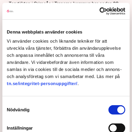
Torvtäkten i Grimsås i Tranemo kommun har sedan 28
juli stoppats av aktivistgruppen Återställ Våtmarker
efter att aktivister har klättrat upp på
torvproducenten
Neovas maskiner
, grävt igen diken och spridit
ogräsfrön över täkten.
Denna webbplats använder cookies
Vi använder cookies och liknande tekniker för att
Aktivisterna klättrar upp på
utveckla våra tjänster, förbättra din användarupplevelse
maskiner – polisen kan inte
och anpassa innehållet och annonserna till våra
avvisa dem: ”Upptrappning
på helt ny nivå”
användare. Vi vidarebefordrar även information som
samlas in via cookies till de sociala medier och annons-
Näringsliv
och analysföretag som vi samarbetar med. Läs mer på
tn.se/integritet-personuppgifter/
.
AI-sammanfattning
Torvtäkten i Grimsås har stoppats av aktivister
sedan 28 juli.
Samtyckesval
Nödvändig
Polisen kritiseras för bristande agerande vid
aktionerna.
Inställningar
Polisinspektör Anna-Lena Mann förklarar polisens