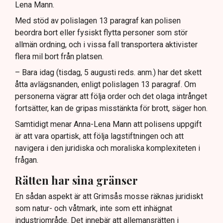
Lena Mann.
Med stöd av polislagen 13 paragraf kan polisen
beordra bort eller fysiskt flytta personer som stör
allmän ordning, och i vissa fall transportera aktivister
flera mil bort från platsen.
– Bara idag (tisdag, 5 augusti reds. anm.) har det skett
åtta avlägsnanden, enligt polislagen 13 paragraf. Om
personerna vägrar att följa order och det olaga intrånget
fortsätter, kan de gripas misstänkta för brott, säger hon.
Samtidigt menar Anna-Lena Mann att polisens uppgift
är att vara opartisk, att följa lagstiftningen och att
navigera i den juridiska och moraliska komplexiteten i
frågan.
Rätten har sina gränser
En sådan aspekt är att Grimsås mosse räknas juridiskt
som natur- och våtmark, inte som ett inhägnat
industriområde. Det innebär att allemansrätten i