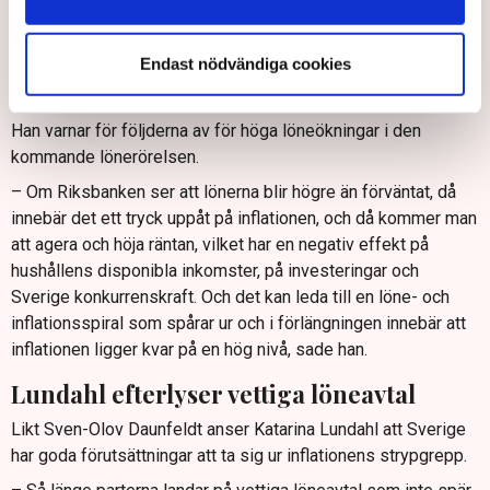
senaste året som ”ett hack i kurvan”.
– Det visar hur viktigt det är att jobba ned inflationen så att vi
Endast nödvändiga cookies
inte gör om misstagen från 70-talet och 80-talet då vi inte
hade någon reallöneutveckling överhuvudtaget, sade han.
Han varnar för följderna av för höga löneökningar i den
kommande lönerörelsen.
– Om Riksbanken ser att lönerna blir högre än förväntat, då
innebär det ett tryck uppåt på inflationen, och då kommer man
att agera och höja räntan, vilket har en negativ effekt på
hushållens disponibla inkomster, på investeringar och
Sverige konkurrenskraft. Och det kan leda till en löne- och
inflationsspiral som spårar ur och i förlängningen innebär att
inflationen ligger kvar på en hög nivå, sade han.
Lundahl efterlyser vettiga löneavtal
Likt Sven-Olov Daunfeldt anser Katarina Lundahl att Sverige
har goda förutsättningar att ta sig ur inflationens strypgrepp.