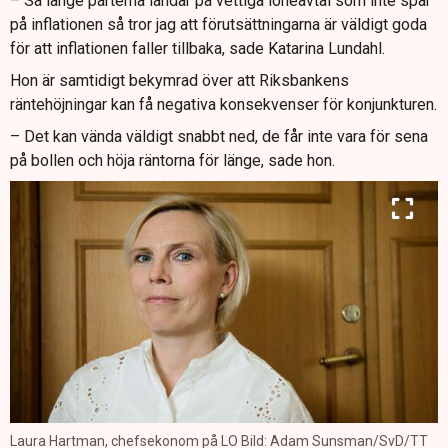
– Så länge parterna landar på vettiga löneavtal som inte spär
på inflationen så tror jag att förutsättningarna är väldigt goda
för att inflationen faller tillbaka, sade Katarina Lundahl.
Hon är samtidigt bekymrad över att Riksbankens
räntehöjningar kan få negativa konsekvenser för konjunkturen.
– Det kan vända väldigt snabbt ned, de får inte vara för sena
på bollen och höja räntorna för länge, sade hon.
Laura Hartman, chefsekonom på LO Bild: Adam Sunsman/SvD/TT