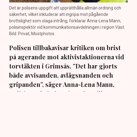
Det är polisens uppgift att upprätthålla allmän ordning och
säkerhet, vilket inkluderar att ingripa mot pågående
brottslighet som olaga intrång, förklarar Anna-Lena Mann,
polisinspektör vid kommunikationsavdelningen i region Väst.
Bild: Privat, Mostphotos
Polisen tillbakavisar kritiken om brist
på agerande mot aktivistaktionerna vid
torvtäkten i Grimsås. ”Det har gjorts
både avvisanden, avlägsnanden och
gripanden”, säger Anna-Lena Mann,
polisinspektör i region Väst, till TN.
Torvtäkten i Grimsås i Tranemo kommun har sedan 28
juli stoppats av aktivistgruppen Återställ Våtmarker
efter att aktivister har klättrat upp på
torvproducenten
Neovas maskiner
, grävt igen diken och spridit