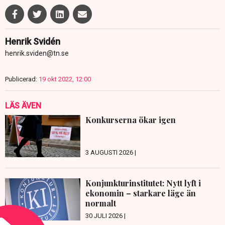
Henrik Svidén
henrik.sviden@tn.se
Publicerad:
19 okt 2022, 12:00
LÄS ÄVEN
Konkurserna ökar igen
3 AUGUSTI 2026 |
Konjunkturinstitutet: Nytt lyft i
ekonomin – starkare läge än
normalt
30 JULI 2026 |