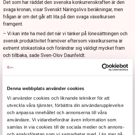
Det som har räddat den svenska konkurrenskraften är den
svaga kronan, visar Svenskt Näringslivs beräkningar, men
frågan är om det går att lita på den svaga växelkursen
framgent.
– Vi kan inte ha med det när vi tänker på lönesättningen och
svensk produktivitet framöver eftersom växelkurserna är
extremt stokastiska och förändrar sig väldigt mycket fram
och tillbaka, sade Sven-Olov Daunfeldt.
Han aktar sig för att prognosticera växelkursen.
– Men de flesta bedömare säger ändå att kronan snarare
kommer att stärkas på sikt än försvagas, och det kommer att
Denna webbplats använder cookies
ha negativ påverkan på konkurrenskraften, sade han.
Vi använder cookies och liknande tekniker för att
”Det visar hur viktigt det är att
utveckla våra tjänster, förbättra din användarupplevelse
och anpassa innehållet och annonserna till våra
jobba ned inflationen så att vi inte
användare. Vi vidarebefordrar även information som
gör om misstagen från 70-talet och
samlas in via cookies till de sociala medier och annons-
och analysföretag som vi samarbetar med. Läs mer på