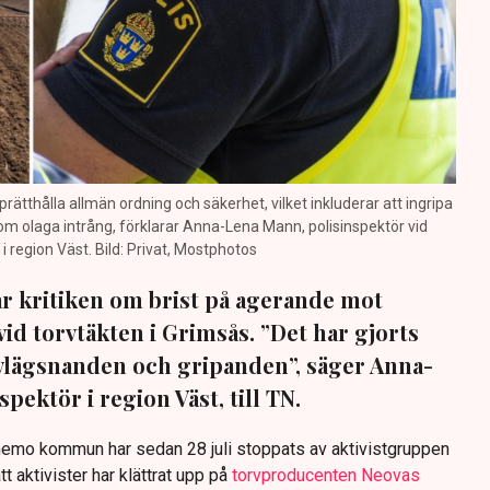
prätthålla allmän ordning och säkerhet, vilket inkluderar att ingripa
m olaga intrång, förklarar Anna-Lena Mann, polisinspektör vid
region Väst. Bild: Privat, Mostphotos
sar kritiken om brist på agerande mot
vid torvtäkten i Grimsås. ”Det har gjorts
avlägsnanden och gripanden”, säger Anna-
pektör i region Väst, till TN.
anemo kommun har sedan 28 juli stoppats av aktivistgruppen
tt aktivister har klättrat upp på
torvproducenten Neovas