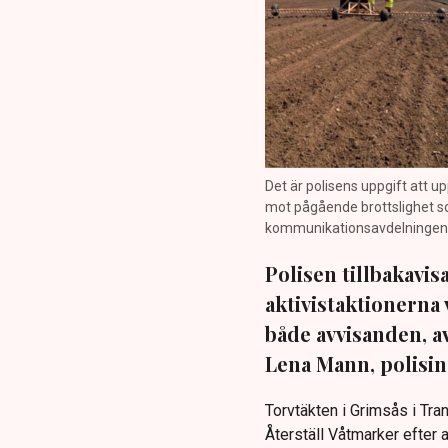
Det är polisens uppgift att up
mot pågående brottslighet so
kommunikationsavdelningen i 
Polisen tillbakavi
aktivistaktionerna 
både avvisanden, 
Lena Mann, polisins
Torvtäkten i Grimsås i Tr
Återställ Våtmarker efter a