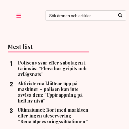
Mest läst
Polisens svar efter sabotagen i
Grimsås: ”Flera har gripits och
avlägsnats”
Aktivisterna klättrar upp på
maskiner – polisen kan inte
avvisa dem: ”Upptrappning på
helt ny nivå”
Ultimatumet: Bort med markisen
eller ingen uteservering –
”Rena utpressningssituationen”