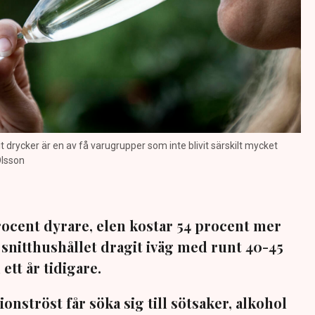
prit drycker är en av få varugrupper som inte blivit särskilt mycket
Olsson
procent dyrare, elen kostar 54 procent mer
 snitthushållet dragit iväg med runt 40-45
tt år tidigare.
ionströst får söka sig till sötsaker, alkohol