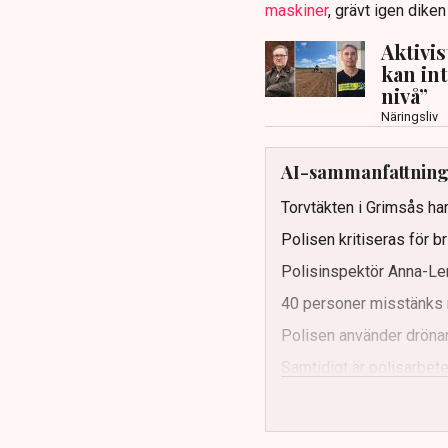
maskiner
, grävt igen dike
Aktivi
kan in
nivå”
Näringsliv
AI-sammanfattnin
Torvtäkten i Grimsås har
Polisen kritiseras för b
Polisinspektör Anna-Len
40 personer misstänks 
Polisen använder drönar
Samtidigt är polisarbetet
och gränser.