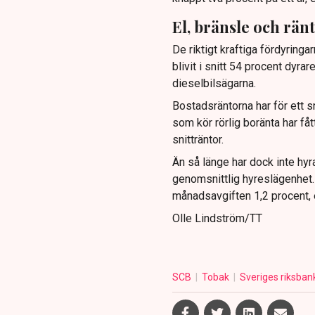
El, bränsle och rän
De riktigt kraftiga fördyringa
blivit i snitt 54 procent dyrar
dieselbilsägarna.
Bostadsräntorna har för ett s
som kör rörlig boränta har få
snitträntor.
Än så länge har dock inte hyra
genomsnittlig hyreslägenhet.
månadsavgiften 1,2 procent, e
Olle Lindström/TT
SCB
Tobak
Sveriges riksban