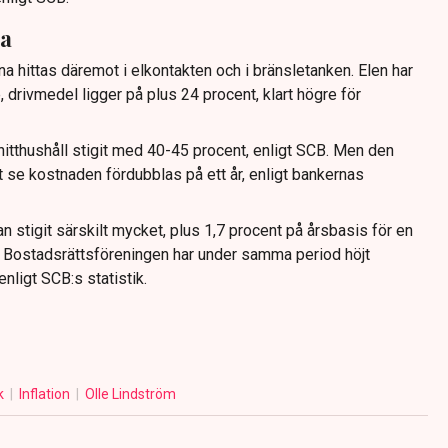
ta
rna hittas däremot i elkontakten och i bränsletanken. Elen har
e, drivmedel ligger på plus 24 procent, klart högre för
nitthushåll stigit med 40-45 procent, enligt SCB. Men den
tt se kostnaden fördubblas på ett år, enligt bankernas
n stigit särskilt mycket, plus 1,7 procent på årsbasis för en
 Bostadsrättsföreningen har under samma period höjt
nligt SCB:s statistik.
k
Inflation
Olle Lindström