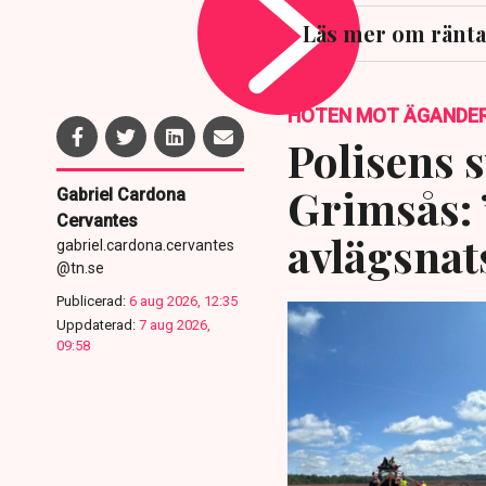
Läs mer om ränta
HOTEN MOT ÄGANDE
Polisens s
Grimsås: 
Gabriel Cardona
Cervantes
avlägsnat
gabriel.cardona.cervantes
@tn.se
Publicerad:
6 aug 2026, 12:35
Uppdaterad:
7 aug 2026,
09:58