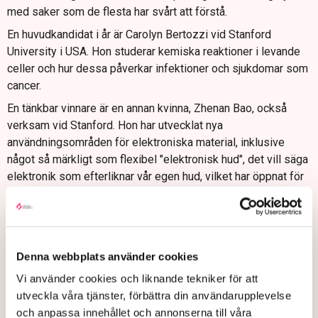
med saker som de flesta har svårt att förstå.
En huvudkandidat i år är Carolyn Bertozzi vid Stanford
University i USA. Hon studerar kemiska reaktioner i levande
celler och hur dessa påverkar infektioner och sjukdomar som
cancer.
En tänkbar vinnare är en annan kvinna, Zhenan Bao, också
verksam vid Stanford. Hon har utvecklat nya
användningsområden för elektroniska material, inklusive
något så märkligt som flexibel "elektronisk hud", det vill säga
elektronik som efterliknar vår egen hud, vilket har öppnat för
nya typer av proteser och robotar.
När bakterier kommunicerar
En tredje kemikandidat är Bonnie Bassler, molekylärbiolog vid
Denna webbplats använder cookies
Princeton University i USA. Tillsammans med sin kollega
Vi använder cookies och liknande tekniker för att
Peter Greenberg har hon undersökt genernas funktion hos
utveckla våra tjänster, förbättra din användarupplevelse
bakterier när dessa kommunicerar kemiskt med varandra,
och anpassa innehållet och annonserna till våra
något som kan användas vid bekämpning av farliga mikrober.