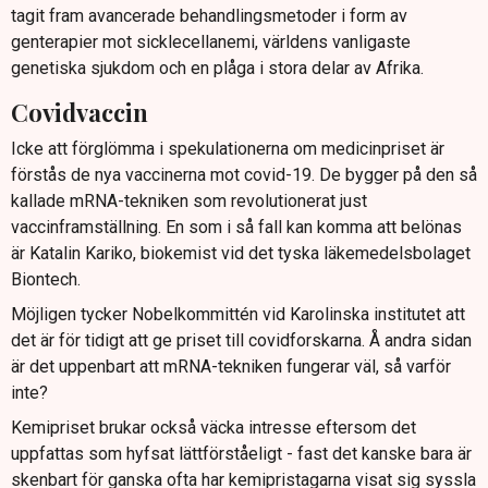
tagit fram avancerade behandlingsmetoder i form av
genterapier mot sicklecellanemi, världens vanligaste
genetiska sjukdom och en plåga i stora delar av Afrika.
Covidvaccin
Icke att förglömma i spekulationerna om medicinpriset är
förstås de nya vaccinerna mot covid-19. De bygger på den så
kallade mRNA-tekniken som revolutionerat just
vaccinframställning. En som i så fall kan komma att belönas
är Katalin Kariko, biokemist vid det tyska läkemedelsbolaget
Biontech.
Möjligen tycker Nobelkommittén vid Karolinska institutet att
det är för tidigt att ge priset till covidforskarna. Å andra sidan
är det uppenbart att mRNA-tekniken fungerar väl, så varför
inte?
Kemipriset brukar också väcka intresse eftersom det
uppfattas som hyfsat lättförståeligt - fast det kanske bara är
skenbart för ganska ofta har kemipristagarna visat sig syssla