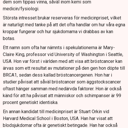
dem som tippas vinna, såväl inom kemi som
medicin/fysiologi.
Största intresset brukar reserveras för medicinpriset, vilket
är naturligt med tanke på att det ofta handlar om hur våra egna
kroppar fungerar och hur sjukdomarna vi drabbas av kan
botas.
Ett namn som ofta har nämnts i spekulationerna är Mary-
Claire King, professor vid University of Washington i Seattle,
USA. Hon var först i världen med att visa att bröstcancer kan
ärvas som ett resultat av mutationer på den gen hon döpte till
BRCA1, sedan dess kallad bröstcancergenen. Hon har i
studier påvisat att såväl bröstcancer som äggstockscancer
oftast hänger samman med nedärvda faktorer. Hon är också
känd för att ha påvisat att människor och schimpanser är 99
procent genetiskt identiska.
En annan kandidat till medicinpriset är Stuart Orkin vid
Harvard Medical School i Boston, USA. Han har visat att
blodsjukdomar ofta är genetiskt betingade. Han har också