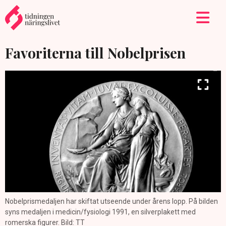
Favoriterna till Nobelprisen
Nobelprismedaljen har skiftat utseende under årens lopp. På bilden
syns medaljen i medicin/fysiologi 1991, en silverplakett med
romerska figurer. Bild: TT