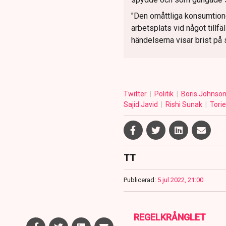
"Den omåttliga konsumtione
arbetsplats vid något tillfä
händelserna visar brist p
Twitter
Politik
Boris Johnso
Sajid Javid
Rishi Sunak
Tori
TT
Publicerad:
5 jul 2022, 21:00
REGELKRÅNGLET