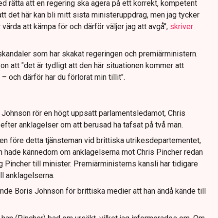
d rätta att en regering ska agera på ett korrekt, kompetent
att det här kan bli mitt sista ministeruppdrag, men jag tycker
r värda att kämpa för och därför väljer jag att avgå",
skriver
kandaler som har skakat regeringen och premiärministern.
son att "det är tydligt att den här situationen kommer att
– och därför har du förlorat min tillit".
 Johnson rör en högt uppsatt parlamentsledamot, Chris
efter anklagelser om att berusad ha tafsat på två män.
n före detta tjänsteman vid brittiska utrikesdepartementet,
n hade kännedom om anklagelserna mot Chris Pincher redan
g Pincher till minister. Premiärministerns kansli har tidigare
ll anklagelserna.
ände Boris Johnson för brittiska medier att han ändå kände till