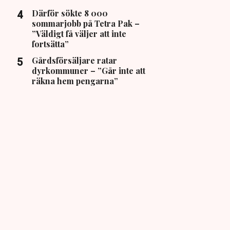
Därför sökte 8 000
sommarjobb på Tetra Pak –
”Väldigt få väljer att inte
fortsätta”
Gårdsförsäljare ratar
dyrkommuner – ”Går inte att
räkna hem pengarna”