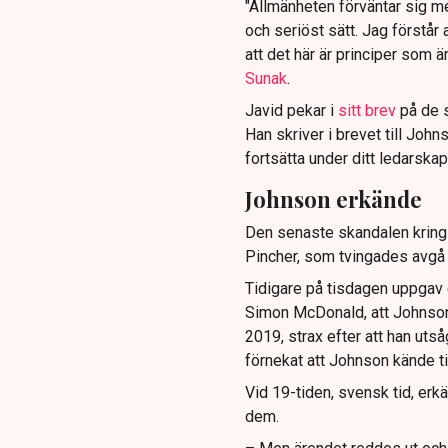
"Allmänheten förväntar sig me
och seriöst sätt. Jag förstår 
att det här är principer som ä
Sunak
.
Javid pekar i
sitt brev
på de s
Han skriver i brevet till John
fortsätta under ditt ledarskap 
Johnson erkände
Den senaste skandalen kring
Pincher, som tvingades avgå 
Tidigare på tisdagen uppgav e
Simon McDonald, att Johnso
2019, strax efter att han utså
förnekat att Johnson kände ti
Vid 19-tiden, svensk tid, erk
dem.