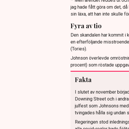
– Men ärendet reddes ut och 
jag hade fått göra om det, då h
sin läxa, att han inte skulle 
Fyra av tio
Den skandalen har kommit i kö
en efterföljande misstroende
(Tories).
Johnson överlevde omröstnin
procent) som röstade uppgav
Fakta
I slutet av november börja
Downing Street och i andra
julfest som Johnsons medar
tvingades hålla sig undan s
Regeringen stod inledningsv
alla covid-regler hade följts