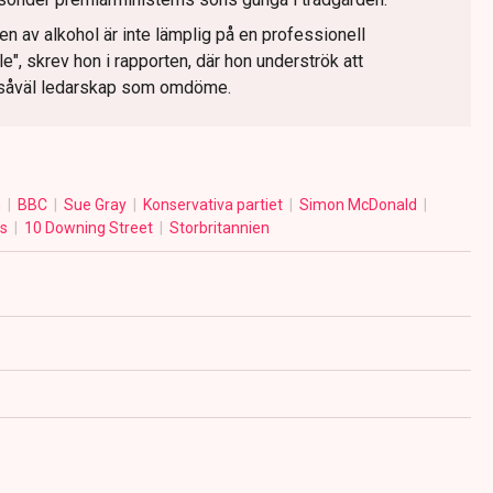
n av alkohol är inte lämplig på en professionell
lle", skrev hon i rapporten, där hon underströk att
å såväl ledarskap som omdöme.
n
BBC
Sue Gray
Konservativa partiet
Simon McDonald
es
10 Downing Street
Storbritannien