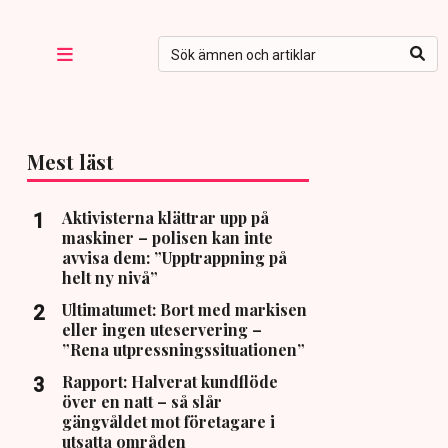
Mest läst
Aktivisterna klättrar upp på
maskiner – polisen kan inte
avvisa dem: ”Upptrappning på
helt ny nivå”
Ultimatumet: Bort med markisen
eller ingen uteservering –
”Rena utpressningssituationen”
Rapport: Halverat kundflöde
över en natt – så slår
gängvåldet mot företagare i
utsatta områden