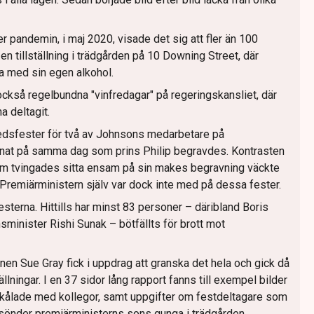
nder pandemin, i maj 2020, visade det sig att fler än 100
en tillställning i trädgården på 10 Downing Street, där
a med sin egen alkohol.
ckså regelbundna "vinfredagar" på regeringskansliet, där
a deltagit.
skedsfester för två av Johnsons medarbetare på
nnat på samma dag som prins Philip begravdes. Kontrasten
 som tvingades sitta ensam på sin makes begravning väckte
. Premiärministern själv var dock inte med på dessa fester.
festerna. Hittills har minst 83 personer – däribland Boris
sminister Rishi Sunak – bötfällts för brott mot
n Sue Gray fick i uppdrag att granska det hela och gick då
tällningar. I en 37 sidor lång rapport fanns till exempel bilder
kålade med kollegor, samt uppgifter om festdeltagare som
nder premiärministerns sons gunga i trädgården.