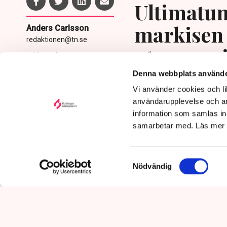
Ultimatum
markisen 
Anders Carlsson
redaktionen@tn.se
uteserver
Publicerad:
5 aug 2026, 11:24
Uppdaterad:
6 aug 2026,
utpressni
Denna webbplats använde
10:29
Vi använder cookies och lik
användarupplevelse och an
information som samlas in 
samarbetar med. Läs mer
Samtyckesval
Nödvändig