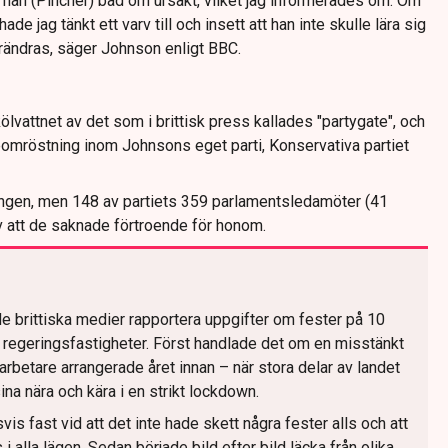
han (Pincher) bad om ursäkt, vilket jag informerades om. Om
ade jag tänkt ett varv till och insett att han inte skulle lära sig
förändras, säger Johnson enligt BBC.
lvattnet av det som i brittisk press kallades "partygate", och
omröstning inom Johnsons eget parti, Konservativa partiet
gen, men 148 av partiets 359 parlamentsledamöter (41
 att de saknade förtroende för honom.
de brittiska medier rapportera uppgifter om fester på 10
 regeringsfastigheter. Först handlade det om en misstänkt
betare arrangerade året innan – när stora delar av landet
ina nära och kära i en strikt lockdown.
is fast vid att det inte hade skett några fester alls och att
 i alla lägen. Sedan började bild efter bild läcka från olika