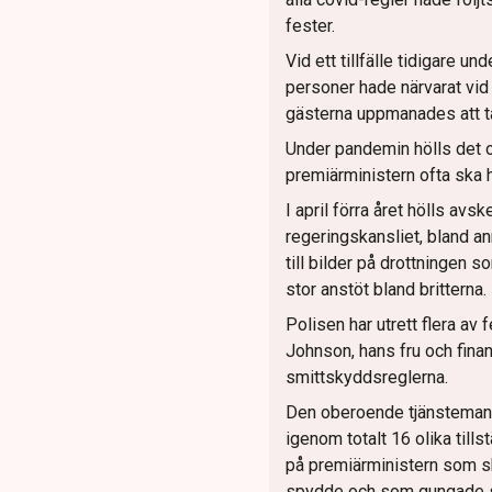
fester.
Vid ett tillfälle tidigare u
personer hade närvarat vid 
gästerna uppmanades att t
Under pandemin hölls det o
premiärministern ofta ska h
I april förra året hölls av
regeringskansliet, bland a
till bilder på drottningen
stor anstöt bland britterna
Polisen har utrett flera av 
Johnson, hans fru och finan
smittskyddsreglerna.
Den oberoende tjänstemanne
igenom totalt 16 olika tills
på premiärministern som s
spydde och som gungade sö