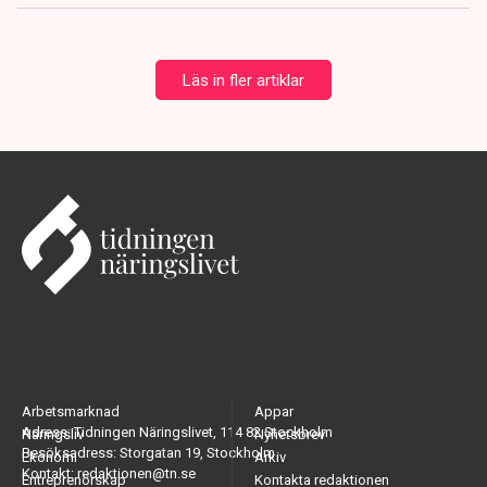
Läs in fler artiklar
Arbetsmarknad
Appar
Adress: Tidningen Näringslivet, 114 82 Stockholm
Näringsliv
Nyhetsbrev
Besöksadress: Storgatan 19, Stockholm
Ekonomi
Arkiv
Kontakt: redaktionen@tn.se
Entreprenörskap
Kontakta redaktionen