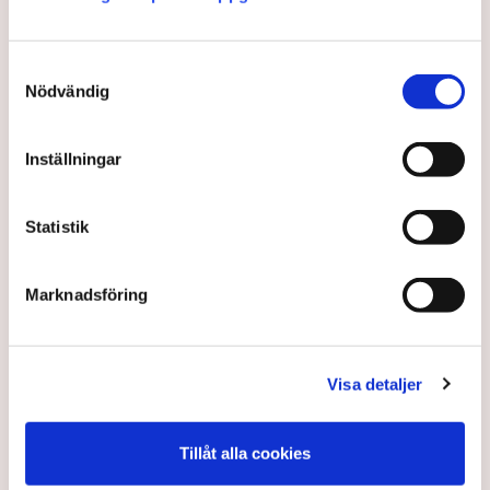
Samtyckesval
Nödvändig
Inställningar
Kablar i havet ska skyddas
mot sabotage
Statistik
Ryska gråzonsangrepp oroar Natoländerna runt
Östersjön.
Marknadsföring
2 years ago |
Av: TT
Visa detaljer
Tillåt alla cookies