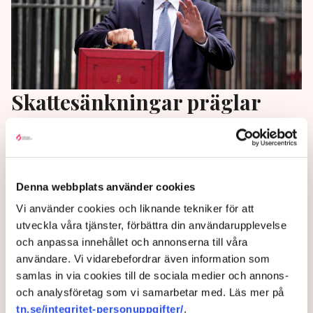
Skattesänkningar präglar
brittisk "mini-budget"
Rejäla skattesänkningar för att få fart på
investeringar och tillväxt har varit ett krav från
Denna webbplats använder cookies
högerflanken i de egna leden.
Vi använder cookies och liknande tekniker för att
2 years ago |
Av: TT
utveckla våra tjänster, förbättra din användarupplevelse
och anpassa innehållet och annonserna till våra
användare. Vi vidarebefordrar även information som
samlas in via cookies till de sociala medier och annons-
och analysföretag som vi samarbetar med. Läs mer på
tn.se/integritet-personuppgifter/
.