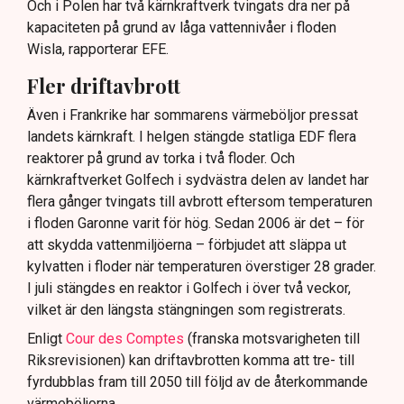
Och i Polen har två kärnkraftverk tvingats dra ner på
kapaciteten på grund av låga vattennivåer i floden
Wisla, rapporterar EFE.
Fler driftavbrott
Även i Frankrike har sommarens värmeböljor pressat
landets kärnkraft. I helgen stängde statliga EDF flera
reaktorer på grund av torka i två floder. Och
kärnkraftverket Golfech i sydvästra delen av landet har
flera gånger tvingats till avbrott eftersom temperaturen
i floden Garonne varit för hög. Sedan 2006 är det – för
att skydda vattenmiljöerna – förbjudet att släppa ut
kylvatten i floder när temperaturen överstiger 28 grader.
I juli stängdes en reaktor i Golfech i över två veckor,
vilket är den längsta stängningen som registrerats.
Enligt
Cour des Comptes
(franska motsvarigheten till
Riksrevisionen) kan driftavbrotten komma att tre- till
fyrdubblas fram till 2050 till följd av de återkommande
värmeböljorna.