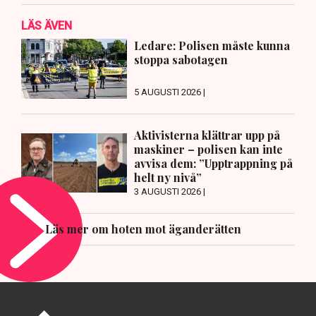
LÄS ÄVEN
Ledare: Polisen måste kunna
stoppa sabotagen
5 AUGUSTI 2026 |
Aktivisterna klättrar upp på
maskiner – polisen kan inte
avvisa dem: ”Upptrappning på
helt ny nivå”
3 AUGUSTI 2026 |
Läs mer om hoten mot äganderätten