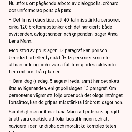
Nu utförs ett pågående arbete av dialogpolis, drönare
och uniformerad polis på plats.
– Det finns i dagsläget ett 40-tal misstänkta personer,
cirka 120 brottsmisstankar och det har gjorts både
avvisanden, avlägsnanden och gripanden, säger Anna-
Lena Mann.
Med stöd av polislagen 13 paragraf kan polisen
beordra bort eller fysiskt flytta personer som stör
allmän ordning, och i vissa fall transportera aktivister
flera mil bort från platsen.
– Bara idag (tisdag, 5 augusti reds. anm.) har det skett
åtta avlägsnanden, enligt polislagen 13 paragraf. Om
personerna vägrar att följa order och det olaga intrånget
fortsätter, kan de gripas misstänkta för brott, säger hon.
Samtidigt menar Anna-Lena Mann att polisens uppgift
är att vara opartisk, att följa lagstiftningen och att
navigera i den juridiska och moraliska komplexiteten i