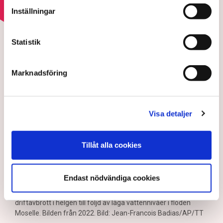
Inställningar
ELKRISEN
Värme och torka pressar
Statistik
Europas kärnkraft
Marknadsföring
Visa detaljer
Tillåt alla cookies
Endast nödvändiga cookies
Kärnkraftverket Cattenom i östra Frankrike tvingades till
driftavbrott i helgen till följd av låga vattennivåer i floden
Moselle. Bilden från 2022. Bild: Jean-Francois Badias/AP/TT