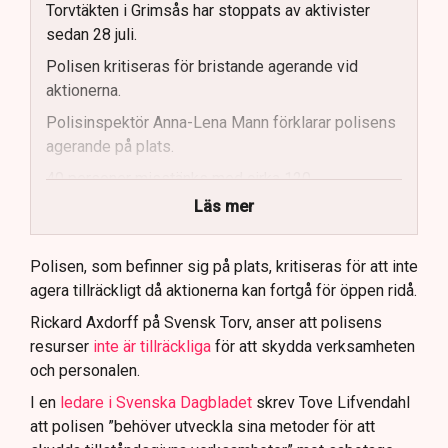
Torvtäkten i Grimsås har stoppats av aktivister
sedan 28 juli.
Polisen kritiseras för bristande agerande vid
aktionerna.
Polisinspektör Anna-Lena Mann förklarar polisens
agerande på plats.
40 personer misstänks med cirka 120
brottsmisstankar kopplade.
Läs mer
Polisen använder drönare och uniformerad polis
för att dokumentera bevis.
Polisen, som befinner sig på plats, kritiseras för att inte
agera tillräckligt då aktionerna kan fortgå för öppen ridå.
Samtidigt är polisarbetet komplext när det gäller
att navigera juridiska rättigheter och gränser.
Rickard Axdorff på Svensk Torv, anser att polisens
resurser
inte är tillräckliga
för att skydda verksamheten
och personalen.
I en
ledare i Svenska Dagbladet
skrev Tove Lifvendahl
att polisen ”behöver utveckla sina metoder för att