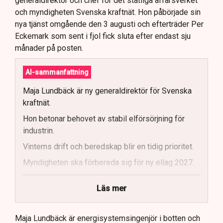
generaldirektör och chef för det statliga affärsverket
och myndigheten Svenska kraftnät. Hon påbörjade sin
nya tjänst omgående den 3 augusti och efterträder Per
Eckemark som sent i fjol fick sluta efter endast sju
månader på posten.
AI-sammanfattning
Maja Lundbäck är ny generaldirektör för Svenska
kraftnät.
Hon betonar behovet av stabil elförsörjning för
industrin.
Vinterns drift och beredskap blir en tidig prioritet.
Myndigheten ska förbereda sig för ny ellag 2027.
Maja Lundbäck vill se en mer proaktiv
Läs mer
systemoperatör.
Nya utlandsförbindelser ska analyseras noggrant.
Maja Lundbäck är energisystemsingenjör i botten och