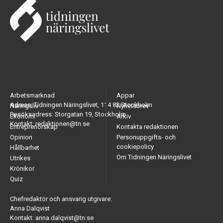
Arbetsmarknad
Appar
Adress: Tidningen Näringslivet, 114 82 Stockholm
Näringsliv
Nyhetsbrev
Besöksadress: Storgatan 19, Stockholm
Ekonomi
Arkiv
Kontakt: redaktionen@tn.se
Entreprenörskap
Kontakta redaktionen
Opinion
Personuppgifts- och
cookiepolicy
Hållbarhet
Om Tidningen Näringslivet
Utrikes
Krönikor
Quiz
Chefredaktör och ansvarig utgivare:
Anna Dalqvist
Kontakt: anna.dalqvist@tn.se