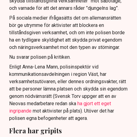
skydda tillståndsgivna verksamheter” mot sabotage,
och varnade för att det annars råder ”djungelns lag”.
På sociala medier ifrågasätts det om allemansrätten
bör ge utrymme för aktivister att blockera en
tillståndsgiven verksamhet, och om inte polisen borde
ha en tydligare skyldighet att skydda privat egendom
och näringsverksamhet mot den typen av störningar.
Nu svarar polisen på kritiken.
Enligt Anna-Lena Mann, polisinspektör vid
kommunikationsavdelningen i region Väst, har
verksamhetsutövaren, eller dennes ordningsvakter, rätt
att be personer lämna platsen och skydda sin egendom
genom nödvärnsrätt (Svensk Torv uppger att en av
Neovas medarbetare redan ska
ha gjort ett eget
ingripande
mot aktivister på plats). Utöver det har
polisen egna befogenheter att agera.
Flera har gripits