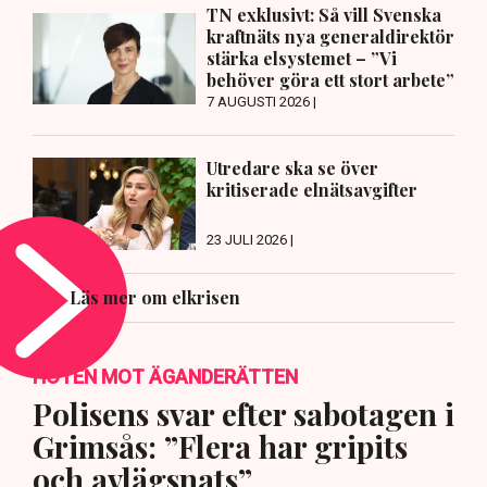
TN exklusivt: Så vill Svenska
kraftnäts nya generaldirektör
stärka elsystemet – ”Vi
behöver göra ett stort arbete”
7 AUGUSTI 2026 |
Utredare ska se över
kritiserade elnätsavgifter
23 JULI 2026 |
Läs mer om elkrisen
HOTEN MOT ÄGANDERÄTTEN
Polisens svar efter sabotagen i
Grimsås: ”Flera har gripits
och avlägsnats”