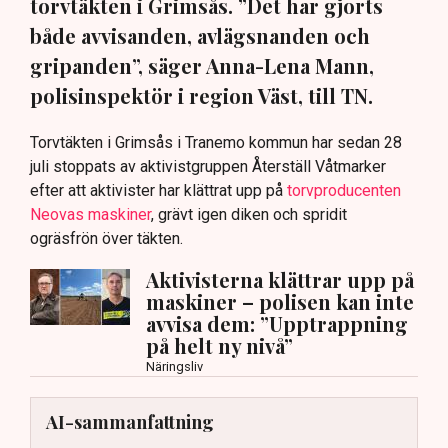
torvtäkten i Grimsås. ”Det har gjorts
både avvisanden, avlägsnanden och
gripanden”, säger Anna-Lena Mann,
polisinspektör i region Väst, till TN.
Torvtäkten i Grimsås i Tranemo kommun har sedan 28
juli stoppats av aktivistgruppen Återställ Våtmarker
efter att aktivister har klättrat upp på
torvproducenten
Neovas maskiner
, grävt igen diken och spridit
ogräsfrön över täkten.
Aktivisterna klättrar upp på
maskiner – polisen kan inte
avvisa dem: ”Upptrappning
på helt ny nivå”
Näringsliv
AI-sammanfattning