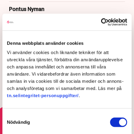
Pontus Nyman
Publicerad:
7 aug 2026, 13:22
Uppdaterad:
7 aug 2026, 13:33
Denna webbplats använder cookies
LÄS ÄVEN
Vi använder cookies och liknande tekniker för att
Värme och torka pressar
Europas kärnkraft
utveckla våra tjänster, förbättra din användarupplevelse
och anpassa innehållet och annonserna till våra
5 AUGUSTI 2026 |
användare. Vi vidarebefordrar även information som
samlas in via cookies till de sociala medier och annons-
och analysföretag som vi samarbetar med. Läs mer på
Utredare ska se över
tn.se/integritet-personuppgifter/
.
kritiserade elnätsavgifter
23 JULI 2026 |
Samtyckesval
Nödvändig
Läs mer om elkrisen