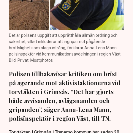
Det är polisens uppgift att upprätthålla allmän ordning och
säkerhet, vilket inkluderar att ingripa mot pågående
brottslighet som olaga intrång, förklarar Anna-Lena Mann,
polisinspektör vid kommunikationsavdelningen i region Väst.
Bild: Privat, Mostphotos
Polisen tillbakavisar kritiken om brist
på agerande mot aktivistaktionerna vid
torvtäkten i Grimsås. ”Det har gjorts
både avvisanden, avlägsnanden och
gripanden”, säger Anna-Lena Mann,
polisinspektör i region Väst, till TN.
Torvtäkten i Grimsås i Tranemo kommun har sedan 28