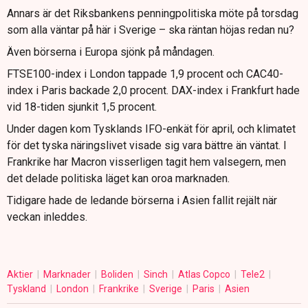
Annars är det Riksbankens penningpolitiska möte på torsdag
som alla väntar på här i Sverige – ska räntan höjas redan nu?
Även börserna i Europa sjönk på måndagen.
FTSE100-index i London tappade 1,9 procent och CAC40-
index i Paris backade 2,0 procent. DAX-index i Frankfurt hade
vid 18-tiden sjunkit 1,5 procent.
Under dagen kom Tysklands IFO-enkät för april, och klimatet
för det tyska näringslivet visade sig vara bättre än väntat. I
Frankrike har Macron visserligen tagit hem valsegern, men
det delade politiska läget kan oroa marknaden.
Tidigare hade de ledande börserna i Asien fallit rejält när
veckan inleddes.
Aktier
Marknader
Boliden
Sinch
Atlas Copco
Tele2
Tyskland
London
Frankrike
Sverige
Paris
Asien