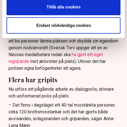
och näringsverksamhet mot den typen av störningar.
Tillåt alla cookies
Nu svarar polisen på kritiken.
Enligt Anna-Lena Mann, polisinspektör vid
Endast nödvändiga cookies
kommunikationsavdelningen i region Väst, har
verksamhetsutövaren, eller dennes ordningsvakter, rätt
att be personer lämna platsen och skydda sin egendom
genom nödvärnsrätt (Svensk Torv uppger att en av
Neovas medarbetare redan ska
ha gjort ett eget
ingripande
mot aktivister på plats). Utöver det har
polisen egna befogenheter att agera.
Flera har gripits
Nu utförs ett pågående arbete av dialogpolis, drönare
och uniformerad polis på plats.
– Det finns i dagsläget ett 40-tal misstänkta personer,
cirka 120 brottsmisstankar och det har gjorts både
avvisanden, avlägsnanden och gripanden, säger Anna-
Lena Mann.