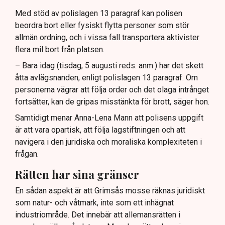
Med stöd av polislagen 13 paragraf kan polisen
beordra bort eller fysiskt flytta personer som stör
allmän ordning, och i vissa fall transportera aktivister
flera mil bort från platsen.
– Bara idag (tisdag, 5 augusti reds. anm.) har det skett
åtta avlägsnanden, enligt polislagen 13 paragraf. Om
personerna vägrar att följa order och det olaga intrånget
fortsätter, kan de gripas misstänkta för brott, säger hon.
Samtidigt menar Anna-Lena Mann att polisens uppgift
är att vara opartisk, att följa lagstiftningen och att
navigera i den juridiska och moraliska komplexiteten i
frågan.
Rätten har sina gränser
En sådan aspekt är att Grimsås mosse räknas juridiskt
som natur- och våtmark, inte som ett inhägnat
industriområde. Det innebär att allemansrätten i