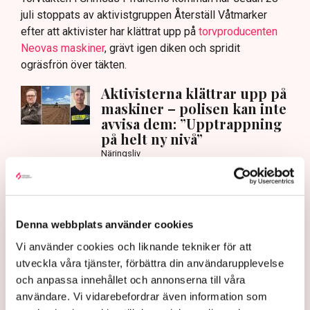
juli stoppats av aktivistgruppen Återställ Våtmarker
efter att aktivister har klättrat upp på
torvproducenten
Neovas maskiner
, grävt igen diken och spridit
ogräsfrön över täkten.
Aktivisterna klättrar upp på
maskiner – polisen kan inte
avvisa dem: ”Upptrappning
på helt ny nivå”
Näringsliv
AI-sammanfattning
Torvtäkten i Grimsås har stoppats av aktivister
Denna webbplats använder cookies
sedan 28 juli.
Vi använder cookies och liknande tekniker för att
Polisen kritiseras för bristande agerande vid
utveckla våra tjänster, förbättra din användarupplevelse
aktionerna.
och anpassa innehållet och annonserna till våra
Polisinspektör Anna-Lena Mann förklarar polisens
användare. Vi vidarebefordrar även information som