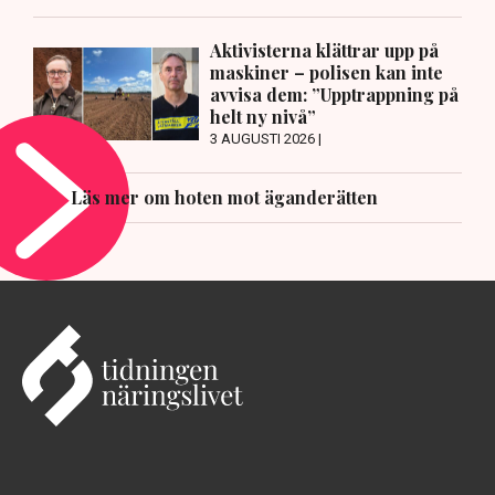
Aktivisterna klättrar upp på
maskiner – polisen kan inte
avvisa dem: ”Upptrappning på
helt ny nivå”
3 AUGUSTI 2026 |
Läs mer om hoten mot äganderätten