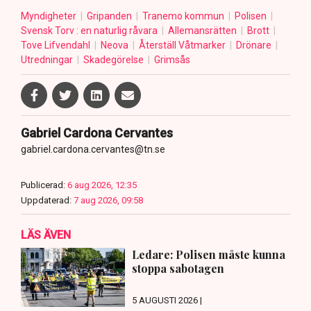
Myndigheter
Gripanden
Tranemo kommun
Polisen
Svensk Torv : en naturlig råvara
Allemansrätten
Brott
Tove Lifvendahl
Neova
Återställ Våtmarker
Drönare
Utredningar
Skadegörelse
Grimsås
Gabriel Cardona Cervantes
gabriel.cardona.cervantes@tn.se
Publicerad:
6 aug 2026, 12:35
Uppdaterad:
7 aug 2026, 09:58
LÄS ÄVEN
Ledare: Polisen måste kunna
stoppa sabotagen
5 AUGUSTI 2026 |