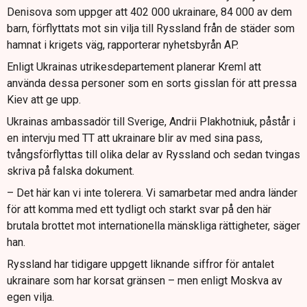
Denisova som uppger att 402 000 ukrainare, 84 000 av dem
barn, förflyttats mot sin vilja till Ryssland från de städer som
hamnat i krigets väg, rapporterar nyhetsbyrån AP.
Enligt Ukrainas utrikesdepartement planerar Kreml att
använda dessa personer som en sorts gisslan för att pressa
Kiev att ge upp.
Ukrainas ambassadör till Sverige, Andrii Plakhotniuk, påstår i
en intervju med TT att ukrainare blir av med sina pass,
tvångsförflyttas till olika delar av Ryssland och sedan tvingas
skriva på falska dokument.
– Det här kan vi inte tolerera. Vi samarbetar med andra länder
för att komma med ett tydligt och starkt svar på den här
brutala brottet mot internationella mänskliga rättigheter, säger
han.
Ryssland har tidigare uppgett liknande siffror för antalet
ukrainare som har korsat gränsen – men enligt Moskva av
egen vilja.