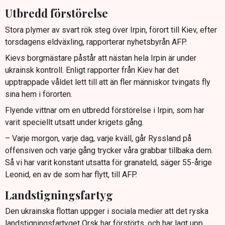
Utbredd förstörelse
Stora plymer av svart rök steg över Irpin, förort till Kiev, efter
torsdagens eldväxling, rapporterar nyhetsbyrån AFP.
Kievs borgmästare påstår att nästan hela Irpin är under
ukrainsk kontroll. Enligt rapporter från Kiev har det
upptrappade våldet lett till att än fler människor tvingats fly
sina hem i förorten.
Flyende vittnar om en utbredd förstörelse i Irpin, som har
varit speciellt utsatt under krigets gång.
– Varje morgon, varje dag, varje kväll, går Ryssland på
offensiven och varje gång trycker våra grabbar tillbaka dem.
Så vi har varit konstant utsatta för granateld, säger 55-årige
Leonid, en av de som har flytt, till AFP.
Landstigningsfartyg
Den ukrainska flottan uppger i sociala medier att det ryska
landstigningsfartyget Orsk har förstörts, och har lagt upp