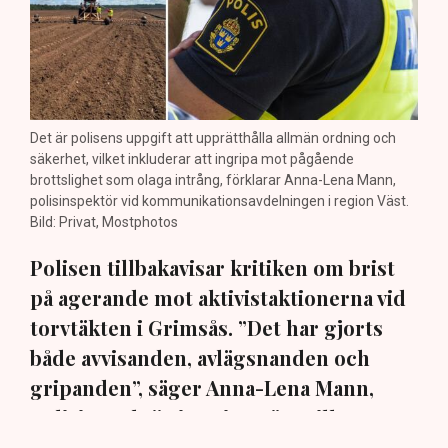
Det är polisens uppgift att upprätthålla allmän ordning och
säkerhet, vilket inkluderar att ingripa mot pågående
brottslighet som olaga intrång, förklarar Anna-Lena Mann,
polisinspektör vid kommunikationsavdelningen i region Väst.
Bild: Privat, Mostphotos
Polisen tillbakavisar kritiken om brist
på agerande mot aktivistaktionerna vid
torvtäkten i Grimsås. ”Det har gjorts
både avvisanden, avlägsnanden och
gripanden”, säger Anna-Lena Mann,
polisinspektör i region Väst, till TN.