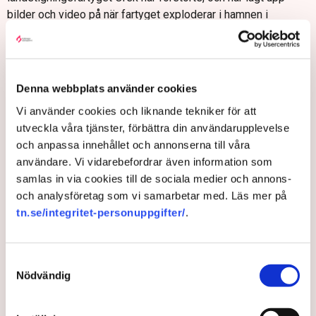
bilder och video på när fartyget exploderar i hamnen i
Berdjansk.
Staden vid Azovsjöns strand har varit under rysk kontroll
sedan den 27 februari och ses som en viktig
landstigningsplats. Ryska styrkor uppges ha avancerat i
Denna webbplats använder cookies
området men Cherson, med 200 000 invånare, är den enda
Vi använder cookies och liknande tekniker för att
staden i området som kontrolleras helt av
utveckla våra tjänster, förbättra din användarupplevelse
invasionsstyrkorna. I närheten ligger bland annat Melitopol
och anpassa innehållet och annonserna till våra
och Mariupol.
användare. Vi vidarebefordrar även information som
Från ryskt håll uppges ryska styrkor ha tagit strategiskt
samlas in via cookies till de sociala medier och annons-
viktiga Izyjum, sydöst om storstaden Charkiv, rapporterar AP.
och analysföretag som vi samarbetar med. Läs mer på
Izyjum ligger längs en väg som kan koppla ihop ryska styrkor
tn.se/integritet-personuppgifter/
.
i nordsydlig led.
Närmaste 15 dagarna
Samtyckesval
Nödvändig
Torsdagen den 24 mars markerar en månad sedan Rysslands
storskaliga invasion av Ukraina inleddes.