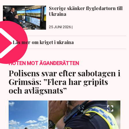
Sverige skänker flygledartorn till
Ukraina
25 JUNI 2026 |
Läs mer om kriget i ukraina
HOTEN MOT ÄGANDERÄTTEN
Polisens svar efter sabotagen i
Grimsås: ”Flera har gripits
och avlägsnats”