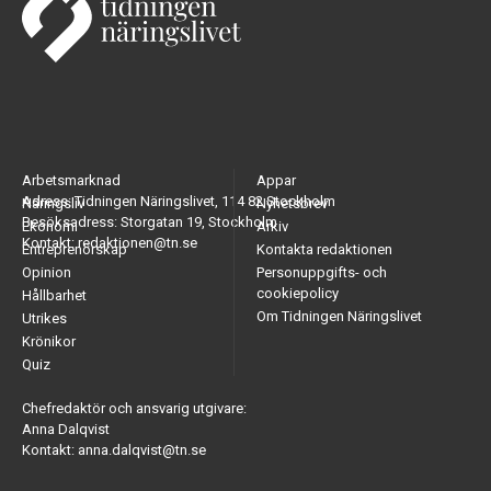
Arbetsmarknad
Appar
Adress: Tidningen Näringslivet, 114 82 Stockholm
Näringsliv
Nyhetsbrev
Besöksadress: Storgatan 19, Stockholm
Ekonomi
Arkiv
Kontakt: redaktionen@tn.se
Entreprenörskap
Kontakta redaktionen
Opinion
Personuppgifts- och
cookiepolicy
Hållbarhet
Om Tidningen Näringslivet
Utrikes
Krönikor
Quiz
Chefredaktör och ansvarig utgivare:
Anna Dalqvist
Kontakt: anna.dalqvist@tn.se