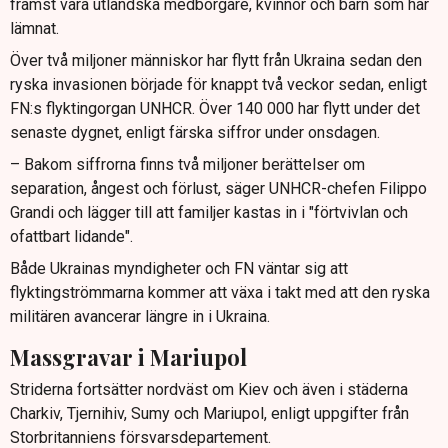
främst vara utländska medborgare, kvinnor och barn som har
lämnat.
Över två miljoner människor har flytt från Ukraina sedan den
ryska invasionen började för knappt två veckor sedan, enligt
FN:s flyktingorgan UNHCR. Över 140 000 har flytt under det
senaste dygnet, enligt färska siffror under onsdagen.
– Bakom siffrorna finns två miljoner berättelser om
separation, ångest och förlust, säger UNHCR-chefen Filippo
Grandi och lägger till att familjer kastas in i "förtvivlan och
ofattbart lidande".
Både Ukrainas myndigheter och FN väntar sig att
flyktingströmmarna kommer att växa i takt med att den ryska
militären avancerar längre in i Ukraina.
Massgravar i Mariupol
Striderna fortsätter nordväst om Kiev och även i städerna
Charkiv, Tjernihiv, Sumy och Mariupol, enligt uppgifter från
Storbritanniens försvarsdepartement.