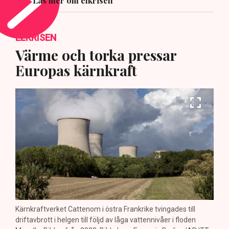
Läs mer om elkrisen
ELKRISEN
Värme och torka pressar
Europas kärnkraft
Kärnkraftverket Cattenom i östra Frankrike tvingades till
driftavbrott i helgen till följd av låga vattennivåer i floden