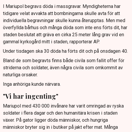
I Mariupol begravs döda i massgravar. Myndigheterna har
tidigare velat avvakta att bombningarna skulle avta för att
individuella begravningar skulle kunna återupptas. Men med
överfyllda bårhus och många döda som inte ens förts dit, har
staden beslutat att gräva en cirka 25 meter lång grav vid en
gammal kyrkogård mitt i staden, rapporterar AP.
Under tisdagen ska 30 döda ha förts dit och på onsdagen 40.
Bland de som begravts finns både civila som fallit offer för
striderna och soldater, även några civila som omkommit av
naturliga orsaker.
Inga anhöriga kunde närvara.
"Vi har ingenting"
Mariupol med 430 000 invånare har varit omringad av ryska
soldater i flera dagar och den humanitära krisen i staden
växer. På gator ligger döda människor, och hungriga
människor bryter sig in i butiker på jakt efter mat. Många