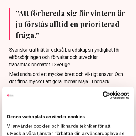
”Att förbereda sig för vintern är
ju förstås alltid en prioriterad
fråga.”
Svenska kraftnät är också beredskapsmyndighet för
elförsörjningen och förvaltar och utvecklar
transmissionsnätet i Sverige.
Med andra ord ett mycket brett och viktigt ansvar. Och
det finns mycket att göra, menar Maja Lundbäck.
– Driften och att förbereda sig för vintern är ju förstås
alltid en prioriterad fråga. Det kan ju komma att bli olika
scenarier beroende på hur omvärldsläget utvecklar sig.
– Inledningsvis kommer jag vara mycket ute i
Denna webbplats använder cookies
organisationen och lära känna verksamheten, säger hon.
Vi använder cookies och liknande tekniker för att
”Vi ska ta en ledande roll”
utveckla våra tjänster, förbättra din användarupplevelse