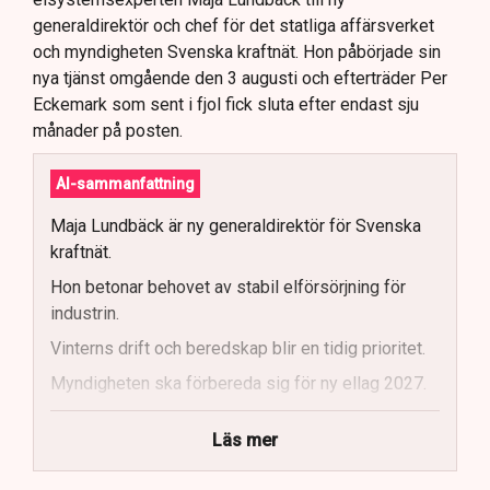
generaldirektör och chef för det statliga affärsverket
och myndigheten Svenska kraftnät. Hon påbörjade sin
nya tjänst omgående den 3 augusti och efterträder Per
Eckemark som sent i fjol fick sluta efter endast sju
månader på posten.
AI-sammanfattning
Maja Lundbäck är ny generaldirektör för Svenska
kraftnät.
Hon betonar behovet av stabil elförsörjning för
industrin.
Vinterns drift och beredskap blir en tidig prioritet.
Myndigheten ska förbereda sig för ny ellag 2027.
Maja Lundbäck vill se en mer proaktiv
Läs mer
systemoperatör.
Nya utlandsförbindelser ska analyseras noggrant.