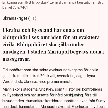
En kvinna som flytt till polska Przemysl väntar på tågstationen. Bild:
Daniel Cole/AP/TT
Ukrainakriget (TT)
Ukraina och Ryssland har enats om
eldupphör i sex områden för att evakuera
civila. Eldupphöret ska gälla under
onsdagen. I staden Mariupol begravs döda i
massgravar.
Eldupphöret som ska säkra evakueringsvägarna för civila
gäller fram till klockan 20 i kväll, svensk tid, säger Iryna
Vereshchuk, Ukrainas vice premiärminister.
Människor i städerna runt Kiev, som till stor del kontrolleras
av Ryssland och har utsatts för hård beskjutning, förs till
huvudstaden. Humanitära korridorer upprättas även från Sumy
i nordost, hamnstaden Mariupol i sydost, Enerhodar i syd och