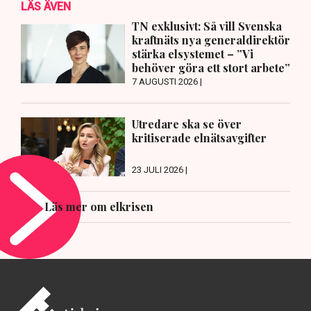
LÄS ÄVEN
TN exklusivt: Så vill Svenska
kraftnäts nya generaldirektör
stärka elsystemet – ”Vi
behöver göra ett stort arbete”
7 AUGUSTI 2026 |
Utredare ska se över
kritiserade elnätsavgifter
23 JULI 2026 |
Läs mer om elkrisen