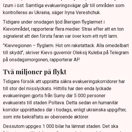
Izum i öst. Samtliga evakueringsvägar går till områden som
kontrolleras av Ukraina, säger Iryna Vereshchuk.
Tidigare under onsdagen ljöd återigen flyglarmet i
Kievområdet, rapporterar flera medier. Strax efter att en ton
signalerat att den första faran var över kom ett nytt larm.
"Kievregionen – flyglarm. Hot om raketattack. Alla omedelbart
till skydd", skriver Kievs guvernör Oleksij Kuleba på Telegram
på onsdagsmorgonen, rapporterar AP.
Två miljoner på flykt
Tidigare försök att upprätta säkra evakueringskorridorer har
till stor del misslyckats. Hittills har den enda lyckade
evakueringen gjorts från Sumy där 5 000 personer
evakuerats till staden Poltava. Detta sedan en humanitär
korridor upprättades där i tisdags, enligt ukrainska uppgifter,
som inte bekräftats av oberoende aktörer.
Dessutom uppges 1 000 bilar ha lämnat staden. Det ska