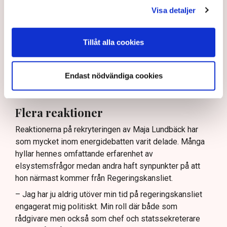
Visa detaljer
underlättar i utbyggnaden av transmissionsnätet.
– Mycket av bakgrundsjobbet är redan på plats och nu
handlar det om att få största bästa utveckling av det.
Tillåt alla cookies
Det är något som jag och organisationen kommer att ta
tag i under hösten men exakt hur det ska gå till får vi
Endast nödvändiga cookies
återkomma om.
– Det är ju trots allt bara fjärde dagen på jobbet.
Flera reaktioner
Reaktionerna på rekryteringen av Maja Lundbäck har
som mycket inom energidebatten varit delade. Många
hyllar hennes omfattande erfarenhet av
elsystemsfrågor medan andra haft synpunkter på att
hon närmast kommer från Regeringskansliet.
– Jag har ju aldrig utöver min tid på regeringskansliet
engagerat mig politiskt. Min roll där både som
rådgivare men också som chef och statssekreterare