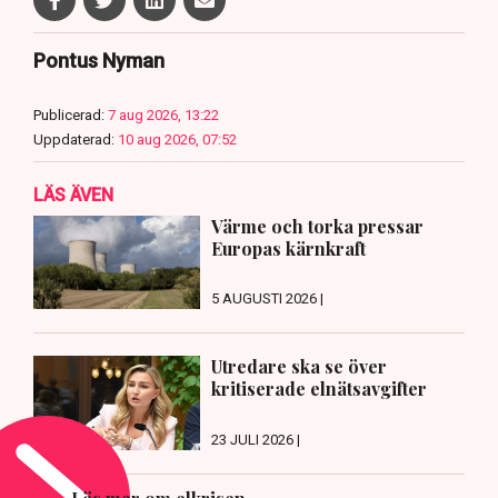
Pontus Nyman
Publicerad:
7 aug 2026, 13:22
Uppdaterad:
10 aug 2026, 07:52
LÄS ÄVEN
Värme och torka pressar
Europas kärnkraft
5 AUGUSTI 2026 |
Utredare ska se över
kritiserade elnätsavgifter
23 JULI 2026 |