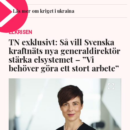
Läs mer om kriget i ukraina
ELKRISEN
TN exklusivt: Så vill Svenska
kraftnäts nya generaldirektör
stärka elsystemet – ”Vi
behöver göra ett stort arbete”