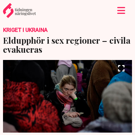
KRIGET I UKRAINA
Eldupphör i sex regioner – civila
evakueras