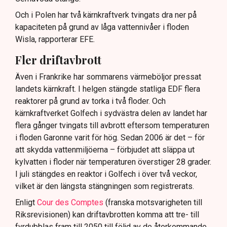
Och i Polen har två kärnkraftverk tvingats dra ner på
kapaciteten på grund av låga vattennivåer i floden
Wisla, rapporterar EFE.
Fler driftavbrott
Även i Frankrike har sommarens värmeböljor pressat
landets kärnkraft. I helgen stängde statliga EDF flera
reaktorer på grund av torka i två floder. Och
kärnkraftverket Golfech i sydvästra delen av landet har
flera gånger tvingats till avbrott eftersom temperaturen
i floden Garonne varit för hög. Sedan 2006 är det – för
att skydda vattenmiljöerna – förbjudet att släppa ut
kylvatten i floder när temperaturen överstiger 28 grader.
I juli stängdes en reaktor i Golfech i över två veckor,
vilket är den längsta stängningen som registrerats.
Enligt
Cour des Comptes
(franska motsvarigheten till
Riksrevisionen) kan driftavbrotten komma att tre- till
fyrdubblas fram till 2050 till följd av de återkommande