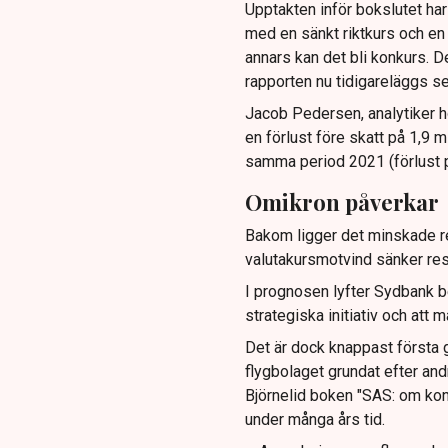
Upptakten inför bokslutet ha
med en sänkt riktkurs och en 
annars kan det bli konkurs. De
rapporten nu tidigareläggs s
Jacob Pedersen, analytiker 
en förlust före skatt på 1,9 m
samma period 2021 (förlust på
Omikron påverkar
Bakom ligger det minskade r
valutakursmotvind sänker resu
I prognosen lyfter Sydbank b
strategiska initiativ och att
Det är dock knappast första 
flygbolaget grundat efter and
Björnelid boken "SAS: om kon
under många års tid.