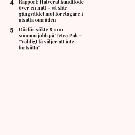
Rapport: Halverat kundflöde
över en natt – så slår
gängvåldet mot företagare i
utsatta områden
Därför sökte 8 000
sommarjobb på Tetra Pak –
”Väldigt få väljer att inte
fortsätta”