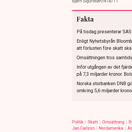
Bjørn Sigurdsøn/NTB/TT
Fakta
På tisdag presenterar SAS 
Enligt Nyhetsbyrån Bloomb
att förlusten före skatt ska 
Omsättningen tros samtidigt
Inför utgången av det fjär
på 7,3 miljarder kronor. Bol
Norska storbanken DNB gör 
omkring 5,6 miljarder kronor
Politik
Skatt
Omsättning
R
Jan Carlzon
Nordamerika
A