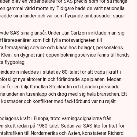
naden blev en vattendelare för SAS precis som för så många
en gammal värld mötte ny. Tidigare hade de varit nationella
eträdde sina länder och var som flygande ambassader, säger
evde SAS sina glansår. Under Jan Carlzon inriktade man sig
färsresenärer som fick fylla motsvarigheten till
ra femstjärnig service och klass hos bolaget, personalens
 Klein, en dygnet runt-öppen bokningsservice fanns till hands
s flygbolag.
industrin inleddes i slutet av 80-talet för att träda i kraft i
lötsligt nya aktörer in och förändrade spelplanen. Medan
onor för en biljett mellan Stockholm och London pressade
na under en tusenlapp och drog med sig hela branschen. Ett
kostnader och konflikter med fackförbund var nu rejält
lagens kraft i Europa, trots varningssignalerna från
 skett redan på 1980-talet. Sedan var SAS lite för litet för
ntaltrafiken till Nordamerika och Asien, konstaterar Richard