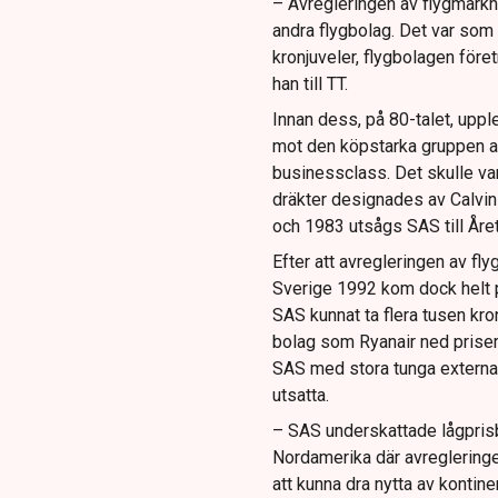
– Avregleringen av flygmark
andra flygbolag. Det var som 
kronjuveler, flygbolagen för
han till TT.
Innan dess, på 80-talet, uppl
mot den köpstarka gruppen af
businessclass. Det skulle va
dräkter designades av Calvin
och 1983 utsågs SAS till Året
Efter att avregleringen av flyg
Sverige 1992 kom dock helt p
SAS kunnat ta flera tusen kr
bolag som Ryanair ned priser
SAS med stora tunga externa 
utsatta.
– SAS underskattade lågprisbo
Nordamerika där avregleringen
att kunna dra nytta av kontine