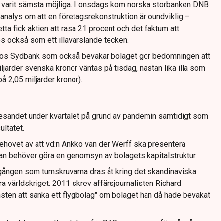
r varit sämsta möjliga. I onsdags kom norska storbanken DNB
analys om att en företagsrekonstruktion är oundviklig –
tta fick aktien att rasa 21 procent och det faktum att
es också som ett illavarslande tecken.
hos Sydbank som också bevakar bolaget gör bedömningen att
iljarder svenska kronor väntas på tisdag, nästan lika illa som
 2,05 miljarder kronor).
esandet under kvartalet på grund av pandemin samtidigt som
ltatet.
ehovet av att vd:n Ankko van der Werff ska presentera
 man behöver göra en genomsyn av bolagets kapitalstruktur.
gången som tumskruvarna dras åt kring det skandinaviska
ra världskriget. 2011 skrev affärsjournalisten Richard
sten att sänka ett flygbolag" om bolaget han då hade bevakat