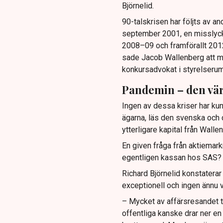
Björnelid.
90-talskrisen har följts av an
september 2001, en misslyck
2008–09 och framförallt 2012.
sade Jacob Wallenberg att man
konkursadvokat i styrelseru
Pandemin – den vär
Ingen av dessa kriser har ku
ägarna, läs den svenska och d
ytterligare kapital från Wallen
En given fråga från aktiemark
egentligen kassan hos SAS?
Richard Björnelid konstaterar 
exceptionell och ingen ännu v
– Mycket av affärsresandet t
offentliga kanske drar ner en