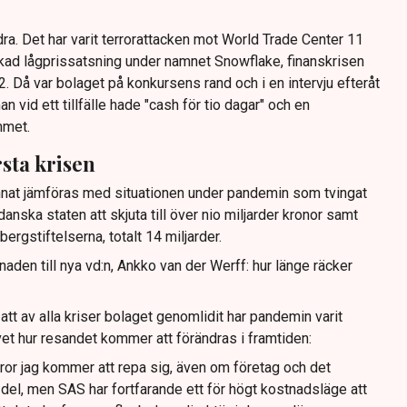
dra. Det har varit terrorattacken mot World Trade Center 11
ad lågprissatsning under namnet Snowflake, finanskrisen
 Då var bolaget på konkursens rand och i en intervju efteråt
 vid ett tillfälle hade "cash för tio dagar" och en
mmet.
sta krisen
nnat jämföras med situationen under pandemin som tvingat
anska staten att skjuta till över nio miljarder kronor samt
bergstiftelserna, totalt 14 miljarder.
naden till nya vd:n, Ankko van der Werff: hur länge räcker
att av alla kriser bolaget genomlidit har pandemin varit
et hur resandet kommer att förändras i framtiden:
ror jag kommer att repa sig, även om företag och det
 del, men SAS har fortfarande ett för högt kostnadsläge att