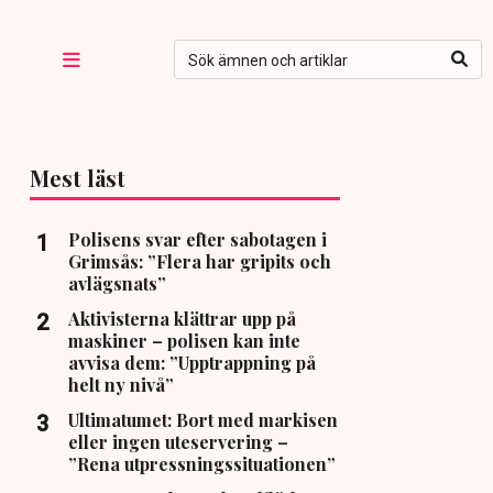
Mest läst
Polisens svar efter sabotagen i
Grimsås: ”Flera har gripits och
avlägsnats”
Aktivisterna klättrar upp på
maskiner – polisen kan inte
avvisa dem: ”Upptrappning på
helt ny nivå”
Ultimatumet: Bort med markisen
eller ingen uteservering –
”Rena utpressningssituationen”