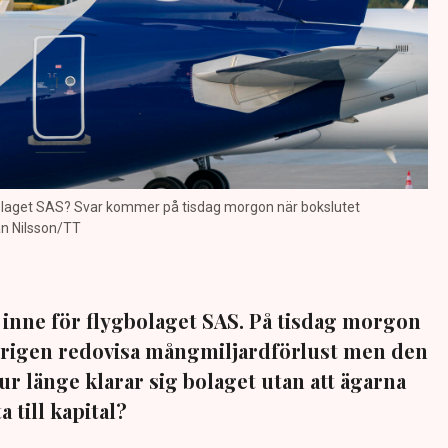
bolaget SAS? Svar kommer på tisdag morgon när bokslutet
han Nilsson/TT
inne för flygbolaget SAS. På tisdag morgon
terigen redovisa mångmiljardförlust men den
ur länge klarar sig bolaget utan att ägarna
 till kapital?